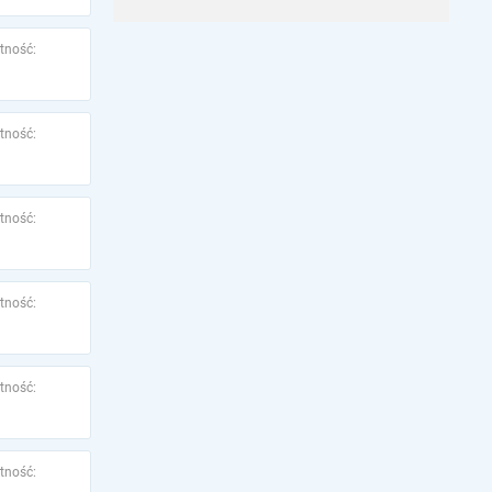
tność:
tność:
tność:
tność:
tność:
tność: