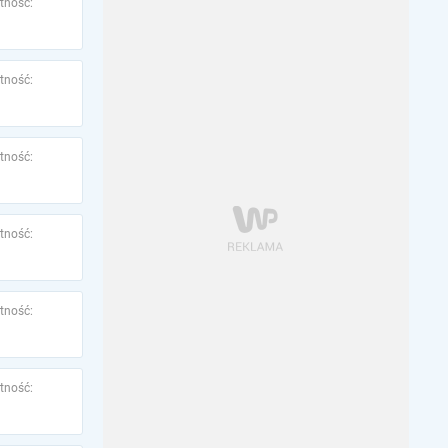
tność:
tność:
tność:
tność:
tność:
tność: