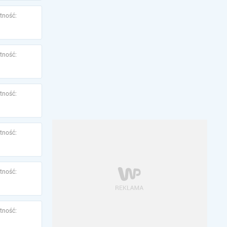
tność:
tność:
tność:
tność:
tność:
tność: