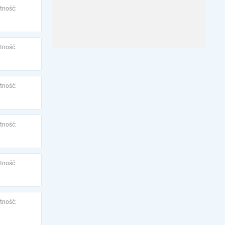
tność:
tność:
tność:
tność:
tność:
tność: