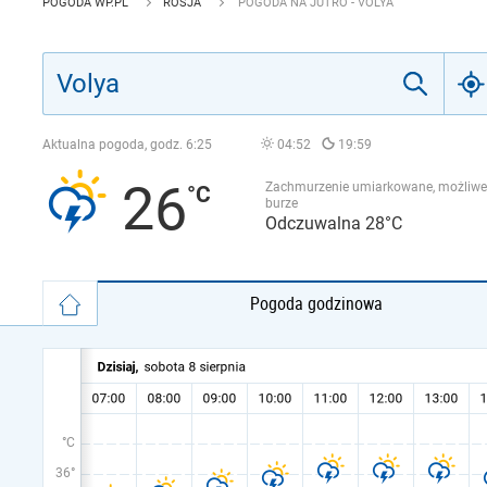
POGODA WP.PL
ROSJA
POGODA NA JUTRO - VOLYA
Aktualna pogoda, godz.
6:25
04:52
19:59
26
Zachmurzenie umiarkowane, możliwe
burze
Odczuwalna 28°C
Pogoda godzinowa
°C
36°