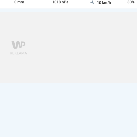
0 mm
1018 hPa
80%
10 km/h