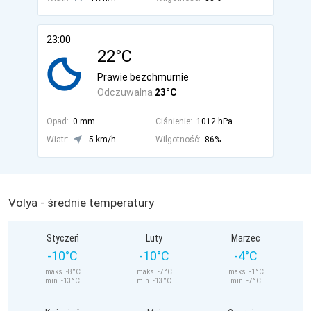
23:00
22°C
Prawie bezchmurnie
Odczuwalna
23°C
Opad:
0 mm
Ciśnienie:
1012 hPa
Wiatr:
5 km/h
Wilgotność:
86%
Volya - średnie temperatury
Styczeń
Luty
Marzec
-10°C
-10°C
-4°C
maks. -8°C
maks. -7°C
maks. -1°C
min. -13°C
min. -13°C
min. -7°C