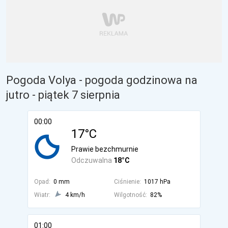
Pogoda Volya - pogoda godzinowa na
jutro
- piątek 7 sierpnia
00:00
17°C
Prawie bezchmurnie
Odczuwalna
18°C
Opad:
0 mm
Ciśnienie:
1017 hPa
Wiatr:
4 km/h
Wilgotność:
82%
01:00