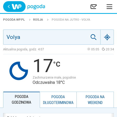
Trwa ładowanie
POLSKA
POGODA WP.PL
ROSJA
POGODA NA JUTRO - VOLYA
EUROPA
ŚWIAT
Aktualna pogoda, godz.
4:07
05:05
20:34
17
JAKOŚĆ POWIETRZA
Zachmurzenie małe, pogodnie
Odczuwalna 18°C
POGODA
POGODA
POGODA NA
GODZINOWA
DŁUGOTERMINOWA
WEEKEND