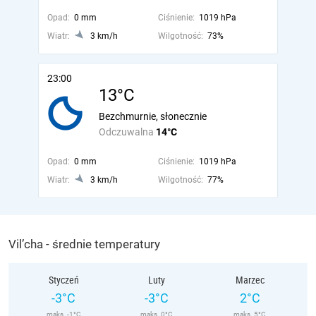
Opad:
0 mm
Ciśnienie:
1019 hPa
Wiatr:
3 km/h
Wilgotność:
73%
23:00
13°C
Bezchmurnie, słonecznie
Odczuwalna
14°C
Opad:
0 mm
Ciśnienie:
1019 hPa
Wiatr:
3 km/h
Wilgotność:
77%
Vil’cha - średnie temperatury
Styczeń
Luty
Marzec
-3°C
-3°C
2°C
maks. -1°C
maks. 0°C
maks. 5°C