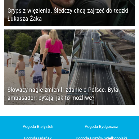
Gryps z więzienia. Śledczy chcą zajrzeć do teczki
Łukasza Żaka
Słowacy nagle zmienili zdanie o Polsce. Była
ambasador: pytają, jak to możliwe?
Pogoda Białystok
Pogoda Bydgoszcz
Pogoda Gdańsk
Pogoda Gorzów Wielkopolski