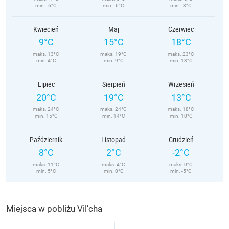
min. -6°C
min. -6°C
min. -3°C
Kwiecień
Maj
Czerwiec
9°C
15°C
18°C
maks. 13°C
maks. 19°C
maks. 23°C
min. 4°C
min. 9°C
min. 13°C
Lipiec
Sierpień
Wrzesień
20°C
19°C
13°C
maks. 24°C
maks. 24°C
maks. 18°C
min. 15°C
min. 14°C
min. 10°C
Październik
Listopad
Grudzień
8°C
2°C
-2°C
maks. 11°C
maks. 4°C
maks. 0°C
min. 5°C
min. 0°C
min. -5°C
Miejsca w pobliżu Vil’cha