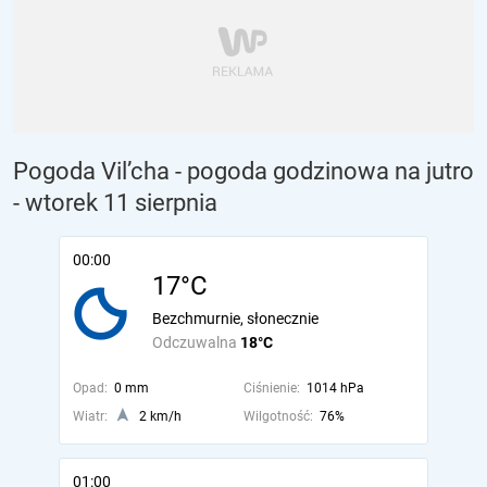
Pogoda Vil’cha - pogoda godzinowa na jutro
- wtorek 11 sierpnia
00:00
17°C
Bezchmurnie, słonecznie
Odczuwalna
18°C
Opad:
0 mm
Ciśnienie:
1014 hPa
Wiatr:
2 km/h
Wilgotność:
76%
01:00