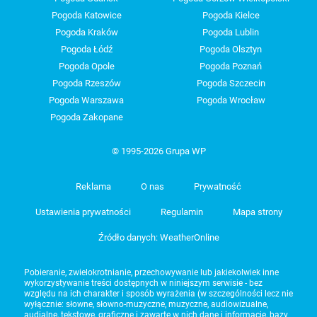
Pogoda Katowice
Pogoda Kielce
Pogoda Kraków
Pogoda Lublin
Pogoda Łódź
Pogoda Olsztyn
Pogoda Opole
Pogoda Poznań
Pogoda Rzeszów
Pogoda Szczecin
Pogoda Warszawa
Pogoda Wrocław
Pogoda Zakopane
© 1995-2026 Grupa WP
Reklama
O nas
Prywatność
Ustawienia prywatności
Regulamin
Mapa strony
Źródło danych: WeatherOnline
Pobieranie, zwielokrotnianie, przechowywanie lub jakiekolwiek inne
wykorzystywanie treści dostępnych w niniejszym serwisie - bez
względu na ich charakter i sposób wyrażenia (w szczególności lecz nie
wyłącznie: słowne, słowno-muzyczne, muzyczne, audiowizualne,
audialne, tekstowe, graficzne i zawarte w nich dane i informacje, bazy