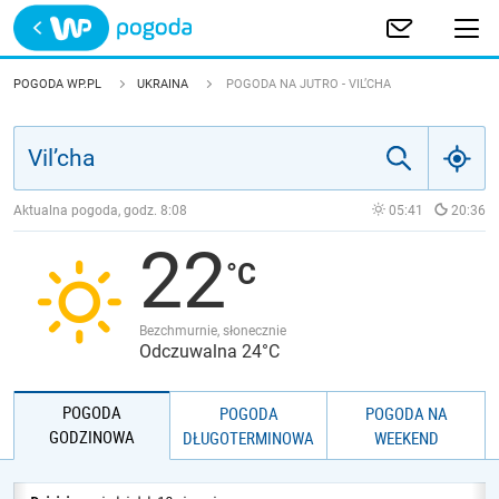
Trwa ładowanie
POLSKA
POGODA WP.PL
UKRAINA
POGODA NA JUTRO - VIL’CHA
EUROPA
ŚWIAT
Aktualna pogoda, godz.
8:08
05:41
20:36
22
JAKOŚĆ POWIETRZA
Bezchmurnie, słonecznie
Odczuwalna 24°C
POGODA
POGODA
POGODA NA
GODZINOWA
DŁUGOTERMINOWA
WEEKEND