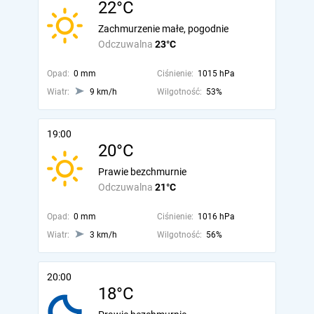
22°C
Zachmurzenie małe, pogodnie
Odczuwalna
23°C
Opad:
0 mm
Ciśnienie:
1015 hPa
Wiatr:
9 km/h
Wilgotność:
53%
19:00
20°C
Prawie bezchmurnie
Odczuwalna
21°C
Opad:
0 mm
Ciśnienie:
1016 hPa
Wiatr:
3 km/h
Wilgotność:
56%
20:00
18°C