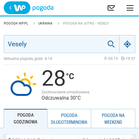
Trwa ładowanie
POLSKA
POGODA WP.PL
UKRAINA
POGODA NA JUTRO - VESELY
EUROPA
ŚWIAT
Aktualna pogoda, godz.
4:14
05:15
19:57
28
JAKOŚĆ POWIETRZA
Zachmurzenie umiarkowane
Odczuwalna 30°C
POGODA
POGODA
POGODA NA
GODZINOWA
DŁUGOTERMINOWA
WEEKEND