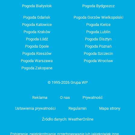
Pogoda Białystok
Pogoda Bydgoszcz
Pogoda Gdańsk
Pogoda Gorzów Wielkopolski
Pogoda Katowice
Pogoda Kielce
Pogoda Kraków
Pogoda Lublin
Pogoda Łódź
Pogoda Olsztyn
Pogoda Opole
Pogoda Poznań
Pogoda Rzeszów
Pogoda Szczecin
Pogoda Warszawa
Pogoda Wrocław
Pogoda Zakopane
© 1995-2026 Grupa WP
Reklama
O nas
Prywatność
Ustawienia prywatności
Regulamin
Mapa strony
Źródło danych: WeatherOnline
Pobieranie, zwielokrotnianie, przechowywanie lub jakiekolwiek inne