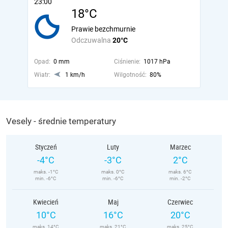
23:00
18°C
Prawie bezchmurnie
Odczuwalna
20°C
Opad:
0 mm
Ciśnienie:
1017 hPa
Wiatr:
1 km/h
Wilgotność:
80%
Vesely - średnie temperatury
Styczeń
Luty
Marzec
-4°C
-3°C
2°C
maks. -1°C
maks. 0°C
maks. 6°C
min. -6°C
min. -6°C
min. -2°C
Kwiecień
Maj
Czerwiec
10°C
16°C
20°C
maks. 14°C
maks. 21°C
maks. 25°C