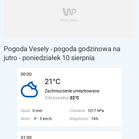
Pogoda Vesely - pogoda godzinowa na
jutro
- poniedziałek 10 sierpnia
00:00
21°C
Zachmurzenie umiarkowane
Odczuwalna
22°C
Opad:
0 mm
Ciśnienie:
1017 hPa
Wiatr:
5 km/h
Wilgotność:
74%
01:00