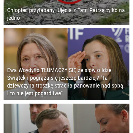
Chłopiec przyłapany. Ujęcia z Tatr. Patrzą tylko na
jedno
Ewa Woydyłło TŁUMACZY SIĘ ze słów o Idze
Świątek i pogrąża się jeszcze bardziej? "Ta
dziewczyna troszkę straciła panowanie nad sobą.
I to nie jest pogardliwe"