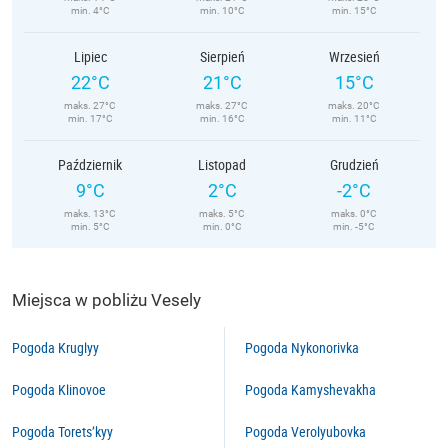
min. 4°C
min. 10°C
min. 15°C
Lipiec
Sierpień
Wrzesień
22°C
21°C
15°C
maks. 27°C
maks. 27°C
maks. 20°C
min. 17°C
min. 16°C
min. 11°C
Październik
Listopad
Grudzień
9°C
2°C
-2°C
maks. 13°C
maks. 5°C
maks. 0°C
min. 5°C
min. 0°C
min. -5°C
Miejsca w pobliżu Vesely
Pogoda Kruglyy
Pogoda Nykonorivka
Pogoda Klinovoe
Pogoda Kamyshevakha
Pogoda Torets’kyy
Pogoda Verolyubovka