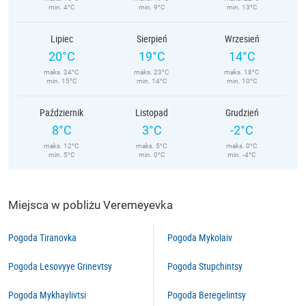
min. 4°C
min. 9°C
min. 13°C
Lipiec
Sierpień
Wrzesień
20°C
19°C
14°C
maks. 24°C
maks. 23°C
maks. 18°C
min. 15°C
min. 14°C
min. 10°C
Październik
Listopad
Grudzień
8°C
3°C
-2°C
maks. 12°C
maks. 5°C
maks. 0°C
min. 5°C
min. 0°C
min. -4°C
Miejsca w pobliżu Veremeyevka
Pogoda Tiranovka
Pogoda Mykolaiv
Pogoda Lesovyye Grinevtsy
Pogoda Stupchintsy
Pogoda Mykhaylivtsi
Pogoda Beregelintsy