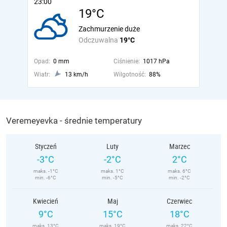
23:00
19°C
Zachmurzenie duże
Odczuwalna
19°C
Opad:
0 mm
Ciśnienie:
1017 hPa
Wiatr:
13 km/h
Wilgotność:
88%
Veremeyevka - średnie temperatury
Styczeń
Luty
Marzec
-3°C
-2°C
2°C
maks. -1°C
maks. 1°C
maks. 6°C
min. -6°C
min. -5°C
min. -2°C
Kwiecień
Maj
Czerwiec
9°C
15°C
18°C
maks. 13°C
maks. 19°C
maks. 22°C