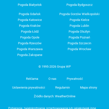
Pogoda Białystok
Pogoda Bydgoszcz
Pogoda Gdańsk
Pogoda Gorzów Wielkopolski
Pogoda Katowice
Pogoda Kielce
Pogoda Kraków
Pogoda Lublin
Pogoda Łódź
Pogoda Olsztyn
Pogoda Opole
Pogoda Poznań
Pogoda Rzeszów
Pogoda Szczecin
Pogoda Warszawa
Pogoda Wrocław
Pogoda Zakopane
© 1995-2026 Grupa WP
Reklama
O nas
Prywatność
Ustawienia prywatności
Regulamin
Mapa strony
Źródło danych: WeatherOnline
Pobieranie, zwielokrotnianie, przechowywanie lub jakiekolwiek inne