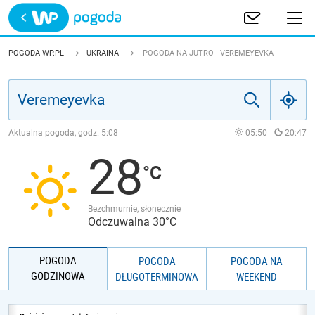
Trwa ładowanie
POLSKA
POGODA WP.PL
UKRAINA
POGODA NA JUTRO - VEREMEYEVKA
EUROPA
ŚWIAT
Aktualna pogoda, godz.
5:08
05:50
20:47
28
JAKOŚĆ POWIETRZA
Bezchmurnie, słonecznie
Odczuwalna 30°C
POGODA
POGODA
POGODA NA
GODZINOWA
DŁUGOTERMINOWA
WEEKEND