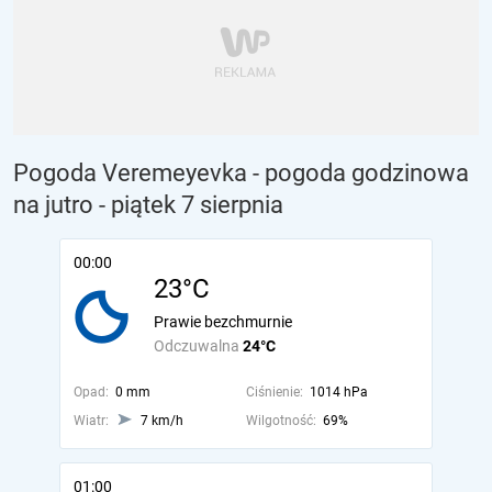
Pogoda Veremeyevka - pogoda godzinowa
na jutro
- piątek 7 sierpnia
00:00
23°C
Prawie bezchmurnie
Odczuwalna
24°C
Opad:
0 mm
Ciśnienie:
1014 hPa
Wiatr:
7 km/h
Wilgotność:
69%
01:00