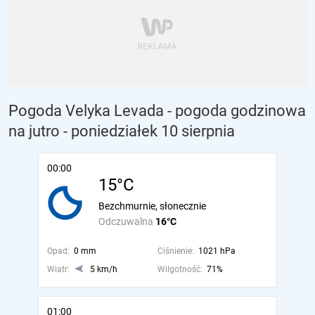
Pogoda Velyka Levada - pogoda godzinowa
na jutro
- poniedziałek 10 sierpnia
00:00
15°C
Bezchmurnie, słonecznie
Odczuwalna
16°C
Opad:
0 mm
Ciśnienie:
1021 hPa
Wiatr:
5 km/h
Wilgotność:
71%
01:00