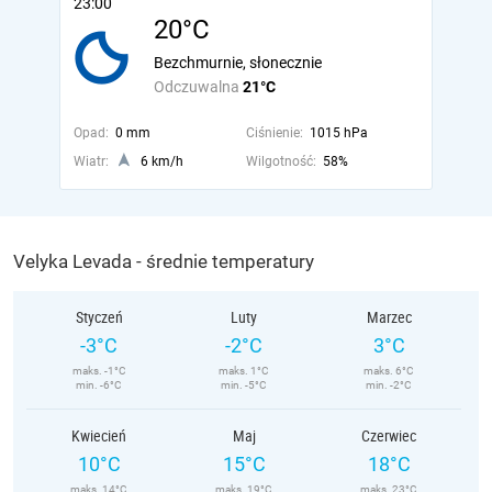
23:00
20°C
Bezchmurnie, słonecznie
Odczuwalna
21°C
Opad:
0 mm
Ciśnienie:
1015 hPa
Wiatr:
6 km/h
Wilgotność:
58%
Velyka Levada - średnie temperatury
Styczeń
Luty
Marzec
-3°C
-2°C
3°C
maks. -1°C
maks. 1°C
maks. 6°C
min. -6°C
min. -5°C
min. -2°C
Kwiecień
Maj
Czerwiec
10°C
15°C
18°C
maks. 14°C
maks. 19°C
maks. 23°C