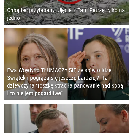
Chłopiec przyłapany. Ujęcia z Tatr. Patrzą tylko na
jedno
Ewa Woydyłło TŁUMACZY SIĘ ze słów o Idze
Świątek i pogrąża się jeszcze bardziej? "Ta
dziewczyna troszkę straciła panowanie nad sobą.
I to nie jest pogardliwe"