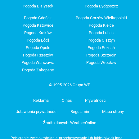
Pogoda Białystok
Pogoda Bydgoszcz
Pogoda Gdańsk
Pogoda Gorzów Wielkopolski
Pogoda Katowice
Pogoda Kielce
Pogoda Kraków
Pogoda Lublin
Pogoda Łódź
Pogoda Olsztyn
Pogoda Opole
Pogoda Poznań
Pogoda Rzeszów
Pogoda Szczecin
Pogoda Warszawa
Pogoda Wrocław
Pogoda Zakopane
© 1995-2026 Grupa WP
Reklama
O nas
Prywatność
Ustawienia prywatności
Regulamin
Mapa strony
Źródło danych: WeatherOnline
Pobieranie, zwielokrotnianie, przechowywanie lub jakiekolwiek inne