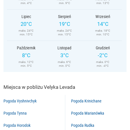
min. 4°C
min. 9°C
min. 13°C
Lipiec
Sierpień
Wrzesień
20°C
19°C
14°C
maks. 24°C
maks. 24°C
maks. 18°C
min. 15°C
min. 15°C
min. 10°C
Październik
Listopad
Grudzień
8°C
3°C
-2°C
maks. 12°C
maks. 6°C
maks. 0°C
min. 5°C
min. 0°C
min. -4°C
Miejsca w pobliżu Velyka Levada
Pogoda Vyshnivchyk
Pogoda Krinichane
Pogoda Tynna
Pogoda Marianówka
Pogoda Horodok
Pogoda Rudka