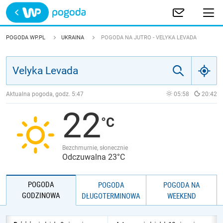
Trwa ładowanie
POLSKA
POGODA WP.PL
UKRAINA
POGODA NA JUTRO - VELYKA LEVADA
EUROPA
ŚWIAT
Aktualna pogoda, godz.
5:47
05:58
20:42
22
JAKOŚĆ POWIETRZA
Bezchmurnie, słonecznie
Odczuwalna 23°C
POGODA
POGODA
POGODA NA
GODZINOWA
DŁUGOTERMINOWA
WEEKEND