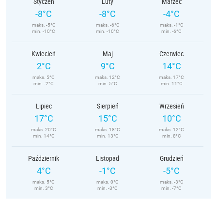
Styczeń
Luty
Marzec
-8°C
-8°C
-4°C
maks. -5°C
maks. -6°C
maks. -1°C
min. -10°C
min. -10°C
min. -6°C
Kwiecień
Maj
Czerwiec
2°C
9°C
14°C
maks. 5°C
maks. 12°C
maks. 17°C
min. -2°C
min. 5°C
min. 11°C
Lipiec
Sierpień
Wrzesień
17°C
15°C
10°C
maks. 20°C
maks. 18°C
maks. 12°C
min. 14°C
min. 13°C
min. 8°C
Październik
Listopad
Grudzień
4°C
-1°C
-5°C
maks. 5°C
maks. 0°C
maks. -3°C
min. 3°C
min. -3°C
min. -7°C