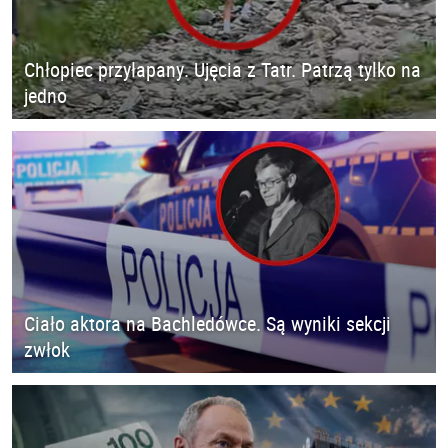
Chłopiec przyłapany. Ujęcia z Tatr. Patrzą tylko na
jedno
Ciało aktora na Bachledówce. Są wyniki sekcji
zwłok