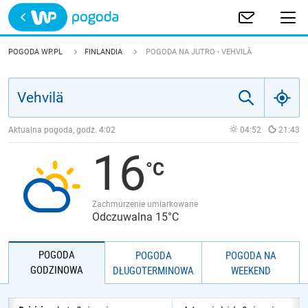
Trwa ładowanie
POLSKA
POGODA WP.PL
FINLANDIA
POGODA NA JUTRO - VEHVILÄ
EUROPA
ŚWIAT
Aktualna pogoda, godz.
4:02
04:52
21:43
16
JAKOŚĆ POWIETRZA
Zachmurzenie umiarkowane
Odczuwalna 15°C
POGODA
POGODA
POGODA NA
GODZINOWA
DŁUGOTERMINOWA
WEEKEND