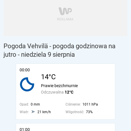
Pogoda Vehvilä - pogoda godzinowa na
jutro
- niedziela 9 sierpnia
00:00
14°C
Prawie bezchmurnie
Odczuwalna
12°C
Opad:
0 mm
Ciśnienie:
1011 hPa
Wiatr:
21 km/h
Wilgotność:
73%
01:00