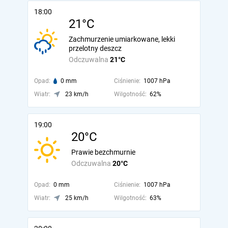
18:00
21°C
Zachmurzenie umiarkowane, lekki
przelotny deszcz
Odczuwalna
21°C
Opad:
0 mm
Ciśnienie:
1007 hPa
Wiatr:
23 km/h
Wilgotność:
62%
19:00
20°C
Prawie bezchmurnie
Odczuwalna
20°C
Opad:
0 mm
Ciśnienie:
1007 hPa
Wiatr:
25 km/h
Wilgotność:
63%