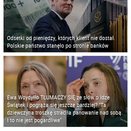
Odsetki od pieniędzy, których klient nie dostał.
Polskie państwo stanęło po stronie banków
Ewa Woydyłło TŁUMACZY SIĘ ze słów o Idze
Świątek i pogrąża się jeszcze bardziej? "Ta
dziewczyna troszkę straciła panowanie nad sobą.
I to nie jest pogardliwe"