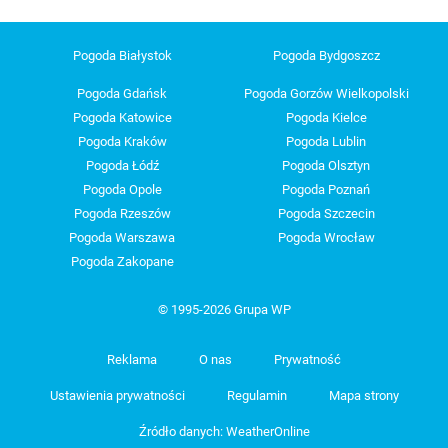
Pogoda Białystok
Pogoda Bydgoszcz
Pogoda Gdańsk
Pogoda Gorzów Wielkopolski
Pogoda Katowice
Pogoda Kielce
Pogoda Kraków
Pogoda Lublin
Pogoda Łódź
Pogoda Olsztyn
Pogoda Opole
Pogoda Poznań
Pogoda Rzeszów
Pogoda Szczecin
Pogoda Warszawa
Pogoda Wrocław
Pogoda Zakopane
© 1995-2026 Grupa WP
Reklama
O nas
Prywatność
Ustawienia prywatności
Regulamin
Mapa strony
Źródło danych: WeatherOnline