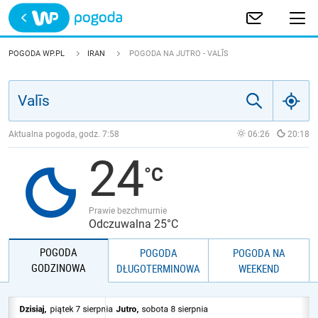
Trwa ładowanie
POLSKA
POGODA WP.PL
IRAN
POGODA NA JUTRO - VALĪS
EUROPA
ŚWIAT
Aktualna pogoda, godz.
7:58
06:26
20:18
24
JAKOŚĆ POWIETRZA
Prawie bezchmurnie
Odczuwalna 25°C
POGODA
POGODA
POGODA NA
GODZINOWA
DŁUGOTERMINOWA
WEEKEND