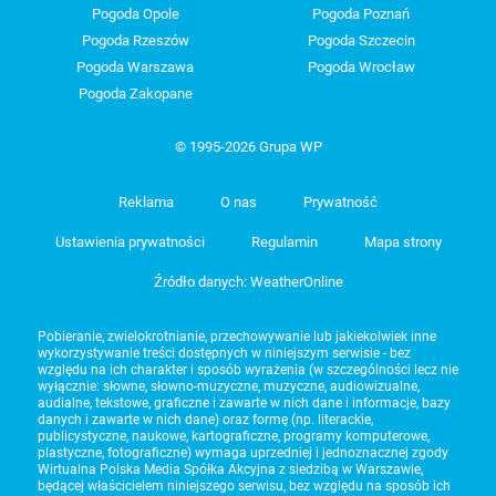
Pogoda Opole
Pogoda Poznań
Pogoda Rzeszów
Pogoda Szczecin
Pogoda Warszawa
Pogoda Wrocław
Pogoda Zakopane
© 1995-2026 Grupa WP
Reklama
O nas
Prywatność
Ustawienia prywatności
Regulamin
Mapa strony
Źródło danych: WeatherOnline
Pobieranie, zwielokrotnianie, przechowywanie lub jakiekolwiek inne
wykorzystywanie treści dostępnych w niniejszym serwisie - bez
względu na ich charakter i sposób wyrażenia (w szczególności lecz nie
wyłącznie: słowne, słowno-muzyczne, muzyczne, audiowizualne,
audialne, tekstowe, graficzne i zawarte w nich dane i informacje, bazy
danych i zawarte w nich dane) oraz formę (np. literackie,
publicystyczne, naukowe, kartograficzne, programy komputerowe,
plastyczne, fotograficzne) wymaga uprzedniej i jednoznacznej zgody
Wirtualna Polska Media Spółka Akcyjna z siedzibą w Warszawie,
będącej właścicielem niniejszego serwisu, bez względu na sposób ich