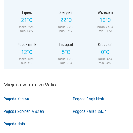
Lipiec
Sierpień
Wrzesień
21°C
22°C
18°C
maks. 29°C
maks. 29°C
maks. 25°C
min. 13°C
min. 14°C
min. 11°C
Październik
Listopad
Grudzień
12°C
5°C
0°C
maks. 18°C
maks. 10°C
maks. 4°C
min. 6°C
min. 0°C
min. -5°C
Miejsca w pobliżu Valīs
Pogoda Kasrān
Pogoda Bāgh Nedī
Pogoda Sorkheh Mīsheh
Pogoda Kalleh Sīrān
Pogoda Naib