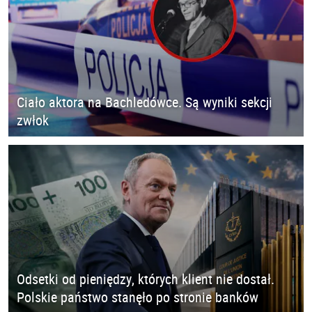
Ciało aktora na Bachledówce. Są wyniki sekcji
zwłok
Odsetki od pieniędzy, których klient nie dostał.
Polskie państwo stanęło po stronie banków