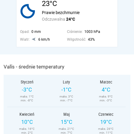
23°C
Prawie bezchmurnie
Odczuwalna
24°C
Opad:
0 mm
Ciśnienie:
1003 hPa
Wiatr:
6 km/h
Wilgotność:
43%
Valīs - średnie temperatury
Styczeń
Luty
Marzec
-3°C
-1°C
4°C
maks. 1°C
maks. 3°C
maks. 9°C
min. -8°C
min. -7°C
min. -3°C
Kwiecień
Maj
Czerwiec
10°C
15°C
19°C
maks. 16°C
maks. 21°C
maks. 26°C
min. 2°C
min. 7°C
min. 11°C