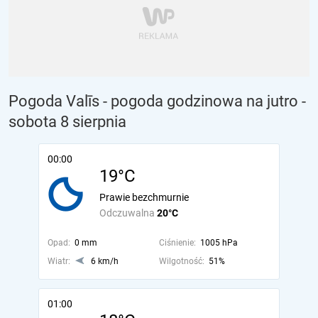
Pogoda Valīs - pogoda godzinowa na jutro
-
sobota 8 sierpnia
00:00
19°C
Prawie bezchmurnie
Odczuwalna
20°C
Opad:
0 mm
Ciśnienie:
1005 hPa
Wiatr:
6 km/h
Wilgotność:
51%
01:00