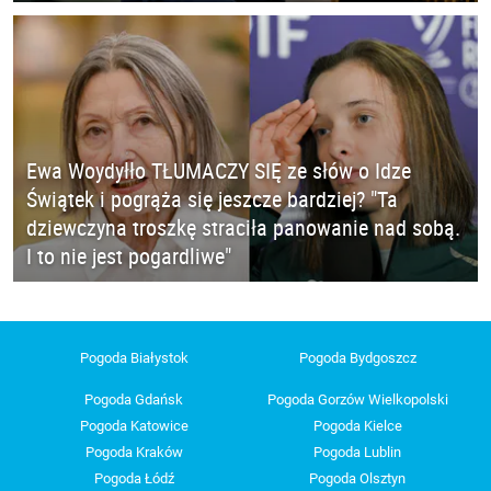
Ewa Woydyłło TŁUMACZY SIĘ ze słów o Idze
Świątek i pogrąża się jeszcze bardziej? "Ta
dziewczyna troszkę straciła panowanie nad sobą.
I to nie jest pogardliwe"
Pogoda Białystok
Pogoda Bydgoszcz
Pogoda Gdańsk
Pogoda Gorzów Wielkopolski
Pogoda Katowice
Pogoda Kielce
Pogoda Kraków
Pogoda Lublin
Pogoda Łódź
Pogoda Olsztyn