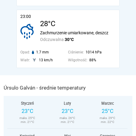
23:00
28°C
Zachmurzenie umiarkowane, deszcz
Odczuwalna
30°C
Opad:
1.7 mm
Ciśnienie:
1014 hPa
Wiatr:
13 km/h
Wilgotność:
88%
Úrsulo Galván - średnie temperatury
Styczeń
Luty
Marzec
23°C
23°C
25°C
maks. 25°C
maks. 26°C
maks. 29°C
min. 21°C
min. 21°C
min. 22°C
Kwiecień
Maj
Czerwiec