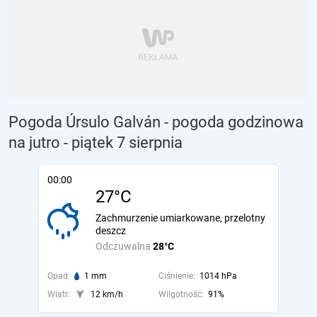
Pogoda Úrsulo Galván - pogoda godzinowa
na jutro
- piątek 7 sierpnia
00:00
27°C
Zachmurzenie umiarkowane, przelotny
deszcz
Odczuwalna
28°C
Opad:
1 mm
Ciśnienie:
1014 hPa
Wiatr:
12 km/h
Wilgotność:
91%