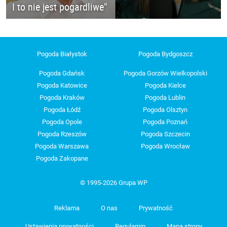
I to nie jest pogardliwe"
Pogoda Białystok
Pogoda Bydgoszcz
Pogoda Gdańsk
Pogoda Gorzów Wielkopolski
Pogoda Katowice
Pogoda Kielce
Pogoda Kraków
Pogoda Lublin
Pogoda Łódź
Pogoda Olsztyn
Pogoda Opole
Pogoda Poznań
Pogoda Rzeszów
Pogoda Szczecin
Pogoda Warszawa
Pogoda Wrocław
Pogoda Zakopane
© 1995-2026 Grupa WP
Reklama
O nas
Prywatność
Ustawienia prywatności
Regulamin
Mapa strony