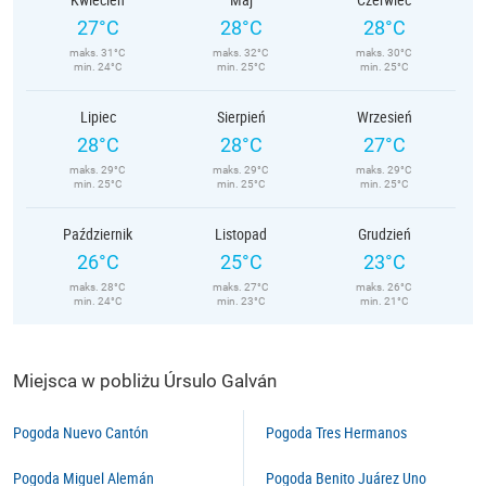
27°C
28°C
28°C
maks. 31°C
maks. 32°C
maks. 30°C
min. 24°C
min. 25°C
min. 25°C
Lipiec
Sierpień
Wrzesień
28°C
28°C
27°C
maks. 29°C
maks. 29°C
maks. 29°C
min. 25°C
min. 25°C
min. 25°C
Październik
Listopad
Grudzień
26°C
25°C
23°C
maks. 28°C
maks. 27°C
maks. 26°C
min. 24°C
min. 23°C
min. 21°C
Miejsca w pobliżu Úrsulo Galván
Pogoda Nuevo Cantón
Pogoda Tres Hermanos
Pogoda Miguel Alemán
Pogoda Benito Juárez Uno