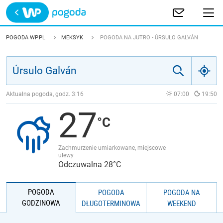
Trwa ładowanie
POLSKA
POGODA WP.PL
MEKSYK
POGODA NA JUTRO - ÚRSULO GALVÁN
EUROPA
ŚWIAT
Aktualna pogoda, godz.
3:16
07:00
19:50
27
JAKOŚĆ POWIETRZA
Zachmurzenie umiarkowane, miejscowe
ulewy
Odczuwalna 28°C
POGODA
POGODA
POGODA NA
GODZINOWA
DŁUGOTERMINOWA
WEEKEND