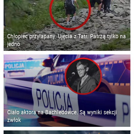
Chłopiec przyłapany. Ujęcia z Tatr. Patrzą tylko na
jedno
Ciało aktora na Bachledówce. Są wyniki sekcji
zwłok