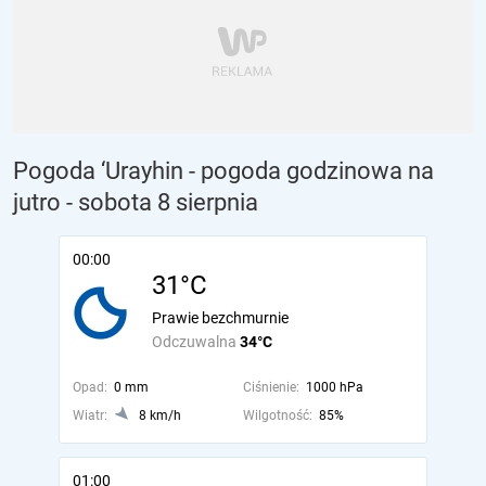
Pogoda ‘Urayhin - pogoda godzinowa na
jutro
- sobota 8 sierpnia
00:00
31°C
Prawie bezchmurnie
Odczuwalna
34°C
Opad:
0 mm
Ciśnienie:
1000 hPa
Wiatr:
8 km/h
Wilgotność:
85%
01:00