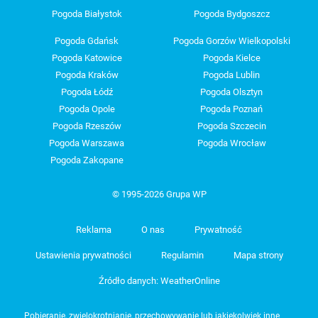
Pogoda Białystok
Pogoda Bydgoszcz
Pogoda Gdańsk
Pogoda Gorzów Wielkopolski
Pogoda Katowice
Pogoda Kielce
Pogoda Kraków
Pogoda Lublin
Pogoda Łódź
Pogoda Olsztyn
Pogoda Opole
Pogoda Poznań
Pogoda Rzeszów
Pogoda Szczecin
Pogoda Warszawa
Pogoda Wrocław
Pogoda Zakopane
© 1995-2026 Grupa WP
Reklama
O nas
Prywatność
Ustawienia prywatności
Regulamin
Mapa strony
Źródło danych: WeatherOnline
Pobieranie, zwielokrotnianie, przechowywanie lub jakiekolwiek inne