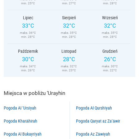
min. 25°C
min. 27°C
min. 28°C
Lipiec
Sierpień
Wrzesień
33°C
32°C
32°C
maks. 36°C
maks. 35°C
maks. 35°C
min. 28°C
min. 28°C
min. 28°C
Październik
Listopad
Grudzień
30°C
28°C
26°C
maks. 34°C
maks. 32°C
maks. 30°C
min. 26°C
min. 23°C
min. 22°C
Miejsca w pobliżu ‘Urayhin
Pogoda Al ‘Ursīyah
Pogoda Al Qurshīyah
Pogoda Kharāhirah
Pogoda Qaryat az Za‘āwir
Pogoda Al Bukayrīyah
Pogoda Az Zāwiyah