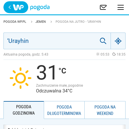
Trwa ładowanie
POLSKA
POGODA WP.PL
JEMEN
POGODA NA JUTRO - ‘URAYHIN
EUROPA
ŚWIAT
Aktualna pogoda, godz.
5:43
05:53
18:35
31
JAKOŚĆ POWIETRZA
Zachmurzenie małe, pogodnie
Odczuwalna 34°C
POGODA
POGODA
POGODA NA
GODZINOWA
DŁUGOTERMINOWA
WEEKEND