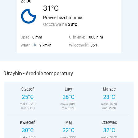
23:00
31°C
Prawie bezchmurnie
Odczuwalna
33°C
Opad:
0 mm
Ciśnienie:
1000 hPa
Wiatr:
9 km/h
Wilgotność:
85%
‘Urayhin - średnie temperatury
Styczeń
Luty
Marzec
25°C
26°C
28°C
maks. 29°C
maks. 30°C
maks. 32°C
min. 21°C
min. 21°C
min. 23°C
Kwiecień
Maj
Czerwiec
30°C
32°C
32°C
maks. 35°C
maks. 35°C
maks. 36°C