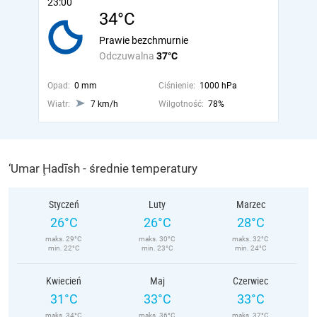
23:00
34°C
Prawie bezchmurnie
Odczuwalna
37°C
Opad:
0 mm
Ciśnienie:
1000 hPa
Wiatr:
7 km/h
Wilgotność:
78%
‘Umar Ḩadīsh - średnie temperatury
Styczeń
Luty
Marzec
26°C
26°C
28°C
maks. 29°C
maks. 30°C
maks. 32°C
min. 22°C
min. 23°C
min. 24°C
Kwiecień
Maj
Czerwiec
31°C
33°C
33°C
maks. 34°C
maks. 36°C
maks. 37°C