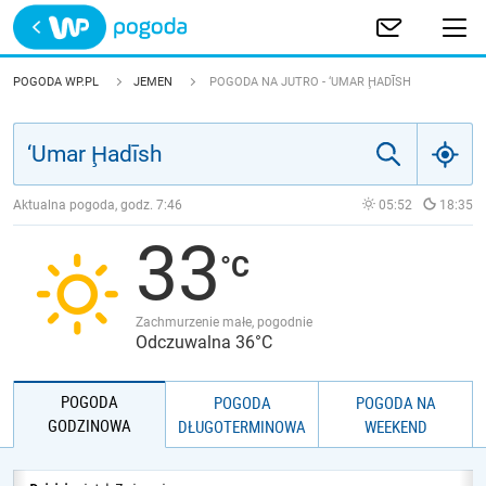
Trwa ładowanie
POLSKA
POGODA WP.PL
JEMEN
POGODA NA JUTRO - ‘UMAR ḨADĪSH
EUROPA
ŚWIAT
Aktualna pogoda, godz.
7:46
05:52
18:35
33
JAKOŚĆ POWIETRZA
Zachmurzenie małe, pogodnie
Odczuwalna 36°C
POGODA
POGODA
POGODA NA
GODZINOWA
DŁUGOTERMINOWA
WEEKEND