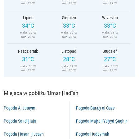
min. 26°C
min. 28°C
min. 29°C
Lipiec
Sierpień
Wrzesień
34°C
33°C
33°C
maks. 37°C
maks. 37°C
maks. 36°C
min. 29°C
min. 29°C
min. 29°C
Październik
Listopad
Grudzień
31°C
28°C
27°C
maks. 34°C
maks. 32°C
maks. 30°C
min. 27°C
min. 25°C
min. 23°C
Miejsca w pobliżu ‘Umar Ḩadīsh
Pogoda Al Jutaym
Pogoda Barāḩ al Qays
Pogoda Sa‘īd Ḩajrī
Pogoda Maḩall Yaḩyá Şaghīr
Pogoda Ḩasan Ḩusayn
Pogoda Hudaymah