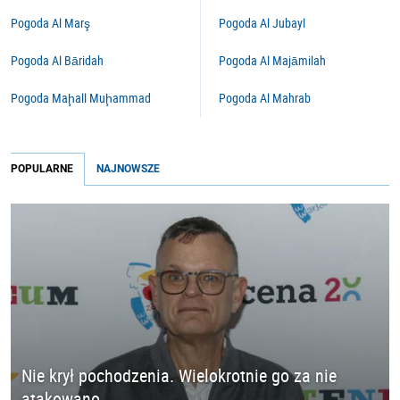
Pogoda Al Marş
Pogoda Al Jubayl
Pogoda Al Bāridah
Pogoda Al Majāmilah
Pogoda Maḩall Muḩammad
Pogoda Al Mahrab
POPULARNE
NAJNOWSZE
Nie krył pochodzenia. Wielokrotnie go za nie
atakowano