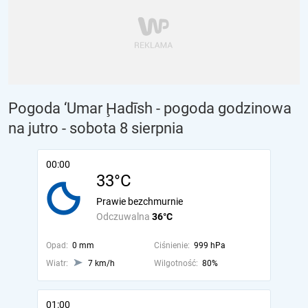
Pogoda ‘Umar Ḩadīsh - pogoda godzinowa
na jutro
- sobota 8 sierpnia
00:00
33°C
Prawie bezchmurnie
Odczuwalna
36°C
Opad:
0 mm
Ciśnienie:
999 hPa
Wiatr:
7 km/h
Wilgotność:
80%
01:00