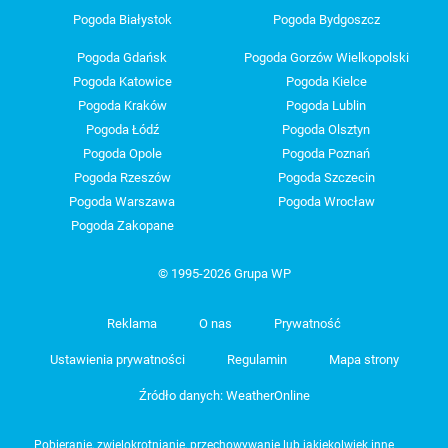
Pogoda Białystok
Pogoda Bydgoszcz
Pogoda Gdańsk
Pogoda Gorzów Wielkopolski
Pogoda Katowice
Pogoda Kielce
Pogoda Kraków
Pogoda Lublin
Pogoda Łódź
Pogoda Olsztyn
Pogoda Opole
Pogoda Poznań
Pogoda Rzeszów
Pogoda Szczecin
Pogoda Warszawa
Pogoda Wrocław
Pogoda Zakopane
© 1995-2026 Grupa WP
Reklama
O nas
Prywatność
Ustawienia prywatności
Regulamin
Mapa strony
Źródło danych: WeatherOnline
Pobieranie, zwielokrotnianie, przechowywanie lub jakiekolwiek inne