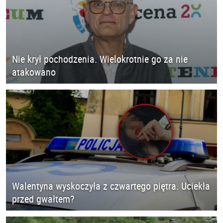
Nie krył pochodzenia. Wielokrotnie go za nie
atakowano
Walentyna wyskoczyła z czwartego piętra. Uciekła
przed gwałtem?