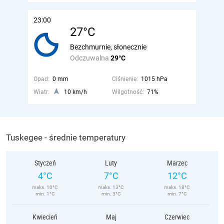
23:00
27°C
Bezchmurnie, słonecznie
Odczuwalna
29°C
Opad:
0 mm
Ciśnienie:
1015 hPa
Wiatr:
10 km/h
Wilgotność:
71%
Tuskegee - średnie temperatury
Styczeń
Luty
Marzec
4°C
7°C
12°C
maks. 10°C
maks. 13°C
maks. 18°C
min. 1°C
min. 3°C
min. 7°C
Kwiecień
Maj
Czerwiec