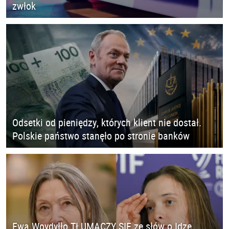
zwłok
Odsetki od pieniędzy, których klient nie dostał.
Polskie państwo stanęło po stronie banków
Ewa Woydyłło TŁUMACZY SIĘ ze słów o Idze