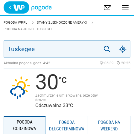
Trwa ładowanie
POLSKA
POGODA WP.PL
STANY ZJEDNOCZONE AMERYKI
POGODA NA JUTRO - TUSKEGEE
EUROPA
ŚWIAT
Aktualna pogoda, godz.
4:42
06:39
20:25
JAKOŚĆ POWIETRZA
30
Zachmurzenie umiarkowane, przelotny
deszcz
Odczuwalna 33°C
POGODA
POGODA
POGODA NA
GODZINOWA
DŁUGOTERMINOWA
WEEKEND