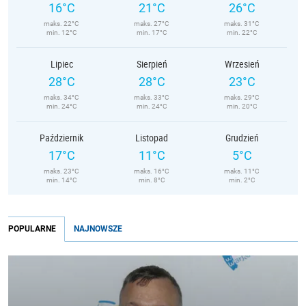
16°C
21°C
26°C
maks. 22°C
maks. 27°C
maks. 31°C
min. 12°C
min. 17°C
min. 22°C
Lipiec
Sierpień
Wrzesień
28°C
28°C
23°C
maks. 34°C
maks. 33°C
maks. 29°C
min. 24°C
min. 24°C
min. 20°C
Październik
Listopad
Grudzień
17°C
11°C
5°C
maks. 23°C
maks. 16°C
maks. 11°C
min. 14°C
min. 8°C
min. 2°C
POPULARNE
NAJNOWSZE