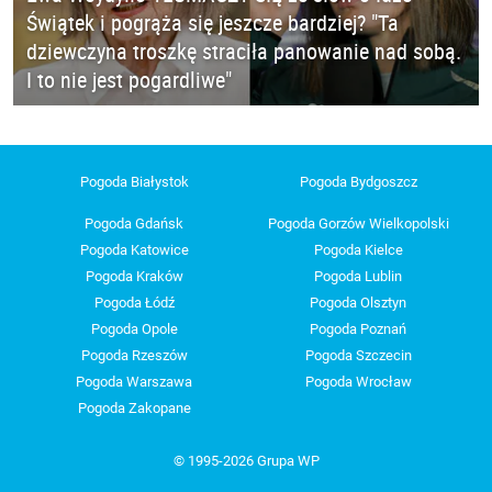
Świątek i pogrąża się jeszcze bardziej? "Ta
dziewczyna troszkę straciła panowanie nad sobą.
I to nie jest pogardliwe"
Pogoda Białystok
Pogoda Bydgoszcz
Pogoda Gdańsk
Pogoda Gorzów Wielkopolski
Pogoda Katowice
Pogoda Kielce
Pogoda Kraków
Pogoda Lublin
Pogoda Łódź
Pogoda Olsztyn
Pogoda Opole
Pogoda Poznań
Pogoda Rzeszów
Pogoda Szczecin
Pogoda Warszawa
Pogoda Wrocław
Pogoda Zakopane
© 1995-2026 Grupa WP