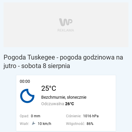
Pogoda Tuskegee - pogoda godzinowa na
jutro
- sobota 8 sierpnia
00:00
25°C
Bezchmurnie, słonecznie
Odczuwalna
26°C
Opad:
0 mm
Ciśnienie:
1016 hPa
Wiatr:
10 km/h
Wilgotność:
86%