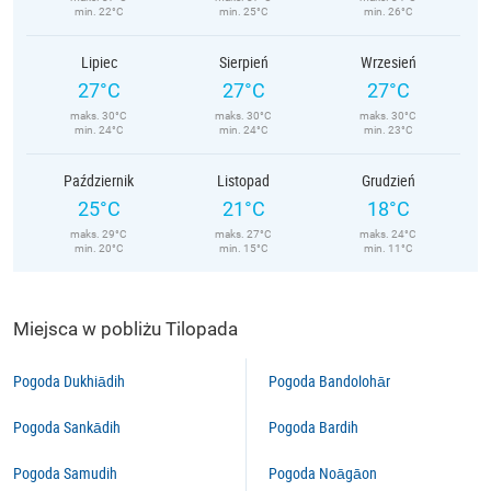
min. 22°C
min. 25°C
min. 26°C
Lipiec
Sierpień
Wrzesień
27°C
27°C
27°C
maks. 30°C
maks. 30°C
maks. 30°C
min. 24°C
min. 24°C
min. 23°C
Październik
Listopad
Grudzień
25°C
21°C
18°C
maks. 29°C
maks. 27°C
maks. 24°C
min. 20°C
min. 15°C
min. 11°C
Miejsca w pobliżu Tilopada
Pogoda Dukhiādih
Pogoda Bandolohār
Pogoda Sankādih
Pogoda Bardih
Pogoda Samudih
Pogoda Noāgāon