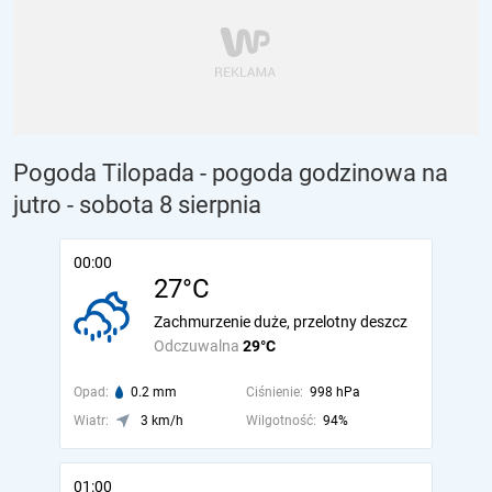
Pogoda Tilopada - pogoda godzinowa na
jutro
- sobota 8 sierpnia
00:00
27°C
Zachmurzenie duże, przelotny deszcz
Odczuwalna
29°C
Opad:
0.2 mm
Ciśnienie:
998 hPa
Wiatr:
3 km/h
Wilgotność:
94%
01:00