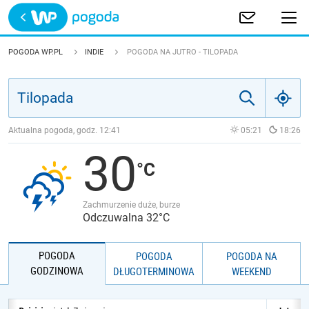
Trwa ładowanie
POLSKA
POGODA WP.PL
INDIE
POGODA NA JUTRO - TILOPADA
EUROPA
ŚWIAT
Aktualna pogoda, godz.
12:41
05:21
18:26
30
JAKOŚĆ POWIETRZA
Zachmurzenie duże, burze
Odczuwalna 32°C
POGODA
POGODA
POGODA NA
GODZINOWA
DŁUGOTERMINOWA
WEEKEND