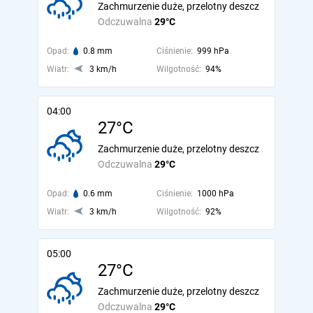
Zachmurzenie duże, przelotny deszcz
Odczuwalna
29°C
Opad:
0.8 mm
Ciśnienie:
999 hPa
Wiatr:
3 km/h
Wilgotność:
94%
04:00
27°C
Zachmurzenie duże, przelotny deszcz
Odczuwalna
29°C
Opad:
0.6 mm
Ciśnienie:
1000 hPa
Wiatr:
3 km/h
Wilgotność:
92%
05:00
27°C
Zachmurzenie duże, przelotny deszcz
Odczuwalna
29°C