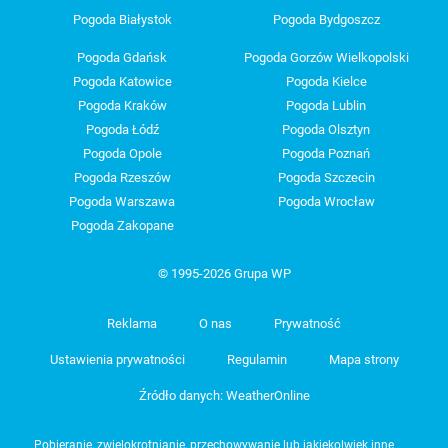
Pogoda Białystok
Pogoda Bydgoszcz
Pogoda Gdańsk
Pogoda Gorzów Wielkopolski
Pogoda Katowice
Pogoda Kielce
Pogoda Kraków
Pogoda Lublin
Pogoda Łódź
Pogoda Olsztyn
Pogoda Opole
Pogoda Poznań
Pogoda Rzeszów
Pogoda Szczecin
Pogoda Warszawa
Pogoda Wrocław
Pogoda Zakopane
© 1995-2026 Grupa WP
Reklama
O nas
Prywatność
Ustawienia prywatności
Regulamin
Mapa strony
Źródło danych: WeatherOnline
Pobieranie, zwielokrotnianie, przechowywanie lub jakiekolwiek inne