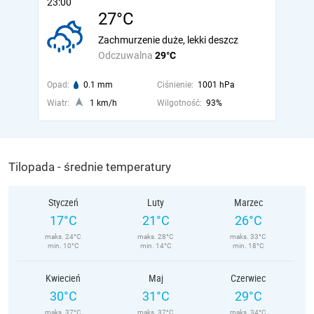
23:00
27°C
Zachmurzenie duże, lekki deszcz
Odczuwalna
29°C
Opad:
0.1 mm
Ciśnienie:
1001 hPa
Wiatr:
1 km/h
Wilgotność:
93%
Tilopada - średnie temperatury
Styczeń
Luty
Marzec
17°C
21°C
26°C
maks. 24°C
maks. 28°C
maks. 33°C
min. 10°C
min. 14°C
min. 18°C
Kwiecień
Maj
Czerwiec
30°C
31°C
29°C
maks. 37°C
maks. 37°C
maks. 34°C