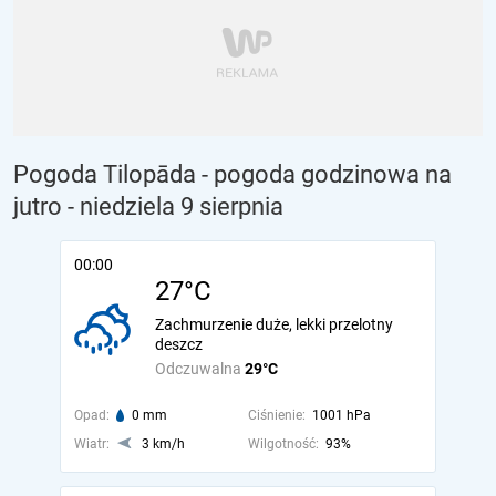
Pogoda Tilopāda - pogoda godzinowa na
jutro
- niedziela 9 sierpnia
00:00
27°C
Zachmurzenie duże, lekki przelotny
deszcz
Odczuwalna
29°C
Opad:
0 mm
Ciśnienie:
1001 hPa
Wiatr:
3 km/h
Wilgotność:
93%