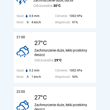
Zachmurzenie duże, burze
Odczuwalna
30°C
Opad:
0.6 mm
Ciśnienie:
1002 hPa
Wiatr:
4 km/h
Wilgotność:
91%
21:00
27°C
Zachmurzenie duże, lekki przelotny
deszcz
Odczuwalna
29°C
Opad:
0.2 mm
Ciśnienie:
1002 hPa
Wiatr:
1 km/h
Wilgotność:
93%
22:00
27°C
Zachmurzenie duże, lekki przelotny
deszcz