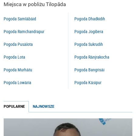
Miejsca w pobliżu Tilopāda
Pogoda Samlābāid
Pogoda Dhadkidih
Pogoda Ramchandrapur
Pogoda Jogibera
Pogoda Pusālota
Pogoda Sukrudih
Pogoda Lota
Pogoda Rānjrakocha
Pogoda Murhātu
Pogoda Bangrisāi
Pogoda Lowāria
Pogoda Kāsipur
POPULARNE
NAJNOWSZE