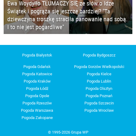
Ewa Woydyłło TŁUMACZY SIĘ ze słów o Idze
Świątek i pogrąża się jeszcze bardziej? "Ta
dziewczyna troszkę straciła panowanie nad sobą.
I to nie jest pogardliwe"
Pogoda Białystok
Pogoda Bydgoszcz
Pogoda Gdańsk
Pogoda Gorzów Wielkopolski
Pogoda Katowice
Pogoda Kielce
Pogoda Kraków
Pogoda Lublin
Pogoda Łódź
Pogoda Olsztyn
Pogoda Opole
Pogoda Poznań
Pogoda Rzeszów
Pogoda Szczecin
Pogoda Warszawa
Pogoda Wrocław
Pogoda Zakopane
© 1995-2026 Grupa WP