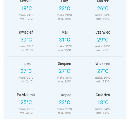
Styczeń
Luty
Marzec
18°C
22°C
26°C
maks. 24°C
maks. 28°C
maks. 33°C
min. 12°C
min. 15°C
min. 19°C
Kwiecień
Maj
Czerwiec
30°C
31°C
29°C
maks. 37°C
maks. 37°C
maks. 34°C
min. 23°C
min. 25°C
min. 26°C
Lipiec
Sierpień
Wrzesień
27°C
27°C
27°C
maks. 30°C
maks. 30°C
maks. 30°C
min. 24°C
min. 24°C
min. 23°C
Październik
Listopad
Grudzień
25°C
22°C
18°C
maks. 29°C
maks. 27°C
maks. 24°C
min. 20°C
min. 16°C
min. 12°C