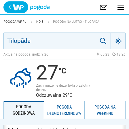
Trwa ładowanie
POLSKA
POGODA WP.PL
INDIE
POGODA NA JUTRO - TILOPĀDA
EUROPA
ŚWIAT
Aktualna pogoda, godz.
9:26
05:23
18:26
27
JAKOŚĆ POWIETRZA
Zachmurzenie duże, lekki przelotny
deszcz
Odczuwalna 29°C
POGODA
POGODA
POGODA NA
GODZINOWA
DŁUGOTERMINOWA
WEEKEND