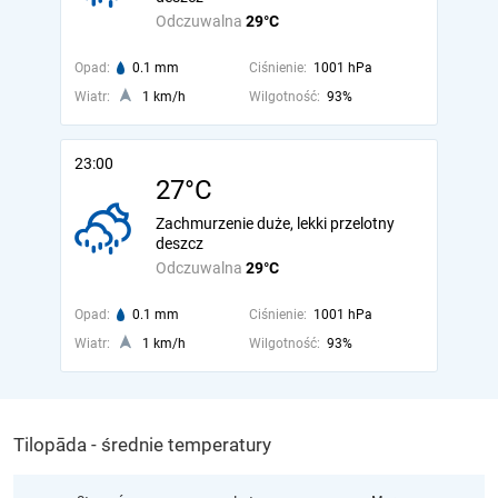
Odczuwalna
29°C
Opad:
0.1 mm
Ciśnienie:
1001 hPa
Wiatr:
1 km/h
Wilgotność:
93%
23:00
27°C
Zachmurzenie duże, lekki przelotny
deszcz
Odczuwalna
29°C
Opad:
0.1 mm
Ciśnienie:
1001 hPa
Wiatr:
1 km/h
Wilgotność:
93%
Tilopāda - średnie temperatury