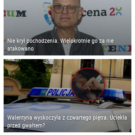
Nie krył pochodzenia. Wielokrotnie go za nie
atakowano
Walentyna wyskoczyła z czwartego piętra. Uciekła
przed gwałtem?