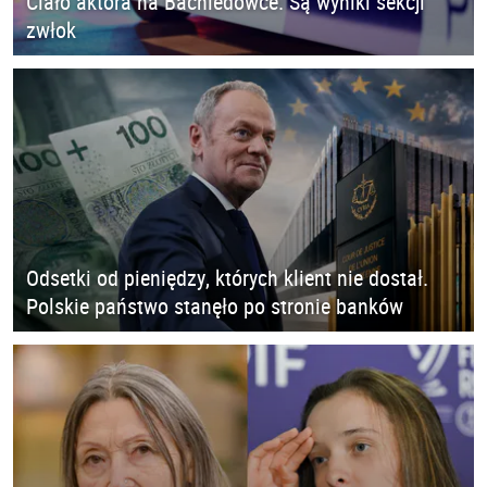
Ciało aktora na Bachledówce. Są wyniki sekcji
zwłok
Odsetki od pieniędzy, których klient nie dostał.
Polskie państwo stanęło po stronie banków