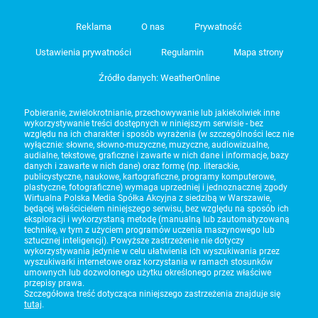
Reklama
O nas
Prywatność
Ustawienia prywatności
Regulamin
Mapa strony
Źródło danych: WeatherOnline
Pobieranie, zwielokrotnianie, przechowywanie lub jakiekolwiek inne
wykorzystywanie treści dostępnych w niniejszym serwisie - bez
względu na ich charakter i sposób wyrażenia (w szczególności lecz nie
wyłącznie: słowne, słowno-muzyczne, muzyczne, audiowizualne,
audialne, tekstowe, graficzne i zawarte w nich dane i informacje, bazy
danych i zawarte w nich dane) oraz formę (np. literackie,
publicystyczne, naukowe, kartograficzne, programy komputerowe,
plastyczne, fotograficzne) wymaga uprzedniej i jednoznacznej zgody
Wirtualna Polska Media Spółka Akcyjna z siedzibą w Warszawie,
będącej właścicielem niniejszego serwisu, bez względu na sposób ich
eksploracji i wykorzystaną metodę (manualną lub zautomatyzowaną
technikę, w tym z użyciem programów uczenia maszynowego lub
sztucznej inteligencji). Powyższe zastrzeżenie nie dotyczy
wykorzystywania jedynie w celu ułatwienia ich wyszukiwania przez
wyszukiwarki internetowe oraz korzystania w ramach stosunków
umownych lub dozwolonego użytku określonego przez właściwe
przepisy prawa.
Szczegółowa treść dotycząca niniejszego zastrzeżenia znajduje się
tutaj
.