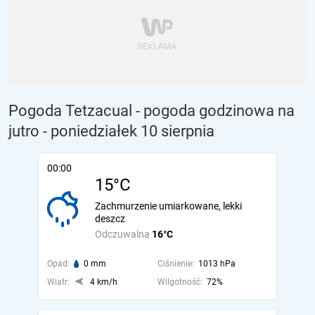
Pogoda Tetzacual - pogoda godzinowa na
jutro
- poniedziałek 10 sierpnia
00:00
15°C
Zachmurzenie umiarkowane, lekki
deszcz
Odczuwalna
16°C
Opad:
0 mm
Ciśnienie:
1013 hPa
Wiatr:
4 km/h
Wilgotność:
72%