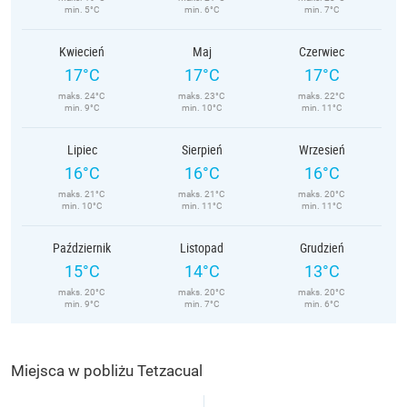
min. 5°C
min. 6°C
min. 7°C
Kwiecień
Maj
Czerwiec
17°C
17°C
17°C
maks. 24°C
maks. 23°C
maks. 22°C
min. 9°C
min. 10°C
min. 11°C
Lipiec
Sierpień
Wrzesień
16°C
16°C
16°C
maks. 21°C
maks. 21°C
maks. 20°C
min. 10°C
min. 11°C
min. 11°C
Październik
Listopad
Grudzień
15°C
14°C
13°C
maks. 20°C
maks. 20°C
maks. 20°C
min. 9°C
min. 7°C
min. 6°C
Miejsca w pobliżu Tetzacual