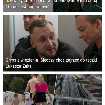
dziewczyna troszkę straciła panowanie nad sobą.
I to nie jest pogardliwe"
Gryps z więzienia. Śledczy chcą zajrzeć do teczki
Łukasza Żaka