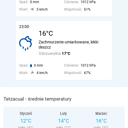
Opad:
0 mm
Ciśnienie:
1012 hPa
Wiatr:
5 km/h
Wilgotność:
61%
23:00
16°C
Zachmurzenie umiarkowane, lekki
deszcz
Odczuwalna
17°C
Opad:
0 mm
Ciśnienie:
1012 hPa
Wiatr:
4 km/h
Wilgotność:
67%
Tetzacual - średnie temperatury
Styczeń
Luty
Marzec
12°C
14°C
16°C
maks. 19°C
maks. 21°C
maks. 23°C