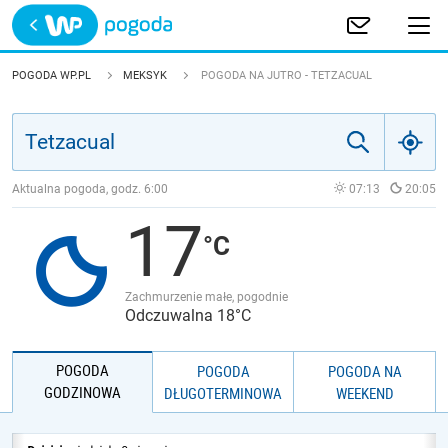
Trwa ładowanie
POLSKA
POGODA WP.PL
MEKSYK
POGODA NA JUTRO - TETZACUAL
EUROPA
ŚWIAT
Aktualna pogoda, godz.
6:00
07:13
20:05
17
JAKOŚĆ POWIETRZA
Zachmurzenie małe, pogodnie
Odczuwalna 18°C
POGODA
POGODA
POGODA NA
GODZINOWA
DŁUGOTERMINOWA
WEEKEND