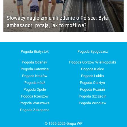
Słowacy nagle zmienili zdanie o Polsce. Była
ambasador: pytają, jak to możliwe?
Pogoda Białystok
Pogoda Bydgoszcz
Pogoda Gdańsk
Pogoda Gorzów Wielkopolski
Pogoda Katowice
Pogoda Kielce
Pogoda Kraków
Pogoda Lublin
Pogoda Łódź
Pogoda Olsztyn
Pogoda Opole
Pogoda Poznań
Pogoda Rzeszów
Pogoda Szczecin
Pogoda Warszawa
Pogoda Wrocław
Pogoda Zakopane
© 1995-2026 Grupa WP