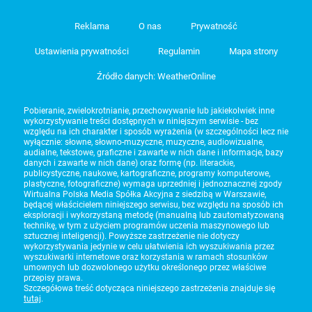
Reklama
O nas
Prywatność
Ustawienia prywatności
Regulamin
Mapa strony
Źródło danych: WeatherOnline
Pobieranie, zwielokrotnianie, przechowywanie lub jakiekolwiek inne
wykorzystywanie treści dostępnych w niniejszym serwisie - bez
względu na ich charakter i sposób wyrażenia (w szczególności lecz nie
wyłącznie: słowne, słowno-muzyczne, muzyczne, audiowizualne,
audialne, tekstowe, graficzne i zawarte w nich dane i informacje, bazy
danych i zawarte w nich dane) oraz formę (np. literackie,
publicystyczne, naukowe, kartograficzne, programy komputerowe,
plastyczne, fotograficzne) wymaga uprzedniej i jednoznacznej zgody
Wirtualna Polska Media Spółka Akcyjna z siedzibą w Warszawie,
będącej właścicielem niniejszego serwisu, bez względu na sposób ich
eksploracji i wykorzystaną metodę (manualną lub zautomatyzowaną
technikę, w tym z użyciem programów uczenia maszynowego lub
sztucznej inteligencji). Powyższe zastrzeżenie nie dotyczy
wykorzystywania jedynie w celu ułatwienia ich wyszukiwania przez
wyszukiwarki internetowe oraz korzystania w ramach stosunków
umownych lub dozwolonego użytku określonego przez właściwe
przepisy prawa.
Szczegółowa treść dotycząca niniejszego zastrzeżenia znajduje się
tutaj
.