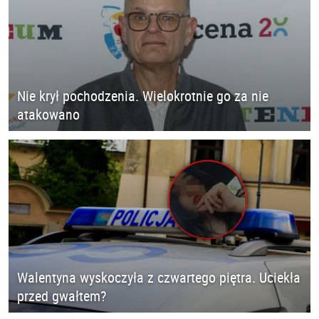
Nie krył pochodzenia. Wielokrotnie go za nie
atakowano
Walentyna wyskoczyła z czwartego piętra. Uciekła
przed gwałtem?