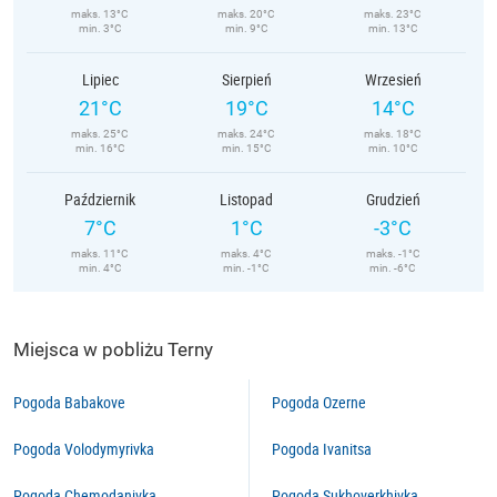
maks. 13°C
maks. 20°C
maks. 23°C
min. 3°C
min. 9°C
min. 13°C
Lipiec
Sierpień
Wrzesień
21°C
19°C
14°C
maks. 25°C
maks. 24°C
maks. 18°C
min. 16°C
min. 15°C
min. 10°C
Październik
Listopad
Grudzień
7°C
1°C
-3°C
maks. 11°C
maks. 4°C
maks. -1°C
min. 4°C
min. -1°C
min. -6°C
Miejsca w pobliżu Terny
Pogoda Babakove
Pogoda Ozerne
Pogoda Volodymyrivka
Pogoda Ivanitsa
Pogoda Chemodanivka
Pogoda Sukhoverkhivka