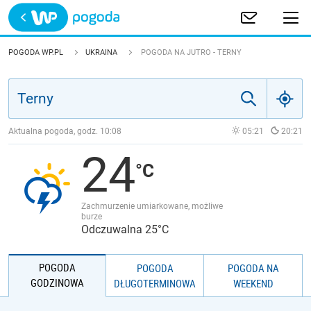
Trwa ładowanie
POLSKA
POGODA WP.PL
UKRAINA
POGODA NA JUTRO - TERNY
EUROPA
ŚWIAT
Aktualna pogoda, godz.
10:08
05:21
20:21
24
JAKOŚĆ POWIETRZA
Zachmurzenie umiarkowane, możliwe
burze
Odczuwalna 25°C
POGODA
POGODA
POGODA NA
GODZINOWA
DŁUGOTERMINOWA
WEEKEND