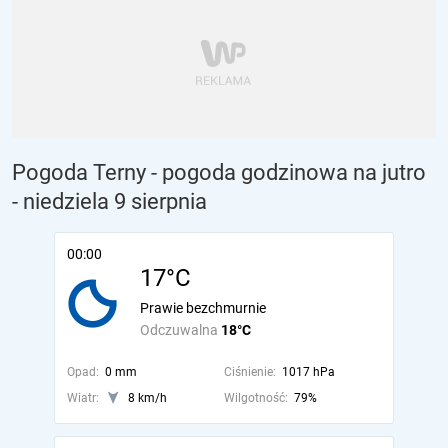
Pogoda Terny - pogoda godzinowa na jutro
- niedziela 9 sierpnia
00:00
17°C
Prawie bezchmurnie
Odczuwalna
18°C
Opad:
0 mm
Ciśnienie:
1017 hPa
Wiatr:
8 km/h
Wilgotność:
79%