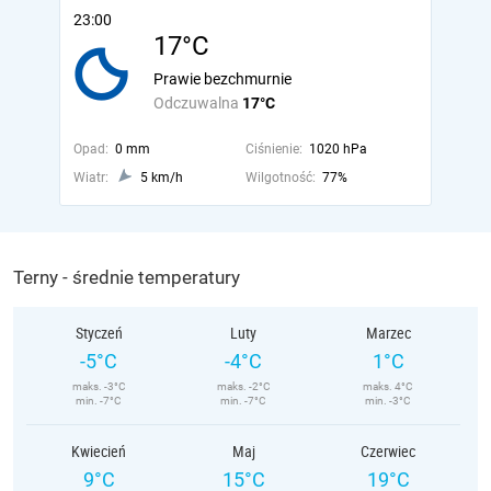
23:00
17°C
Prawie bezchmurnie
Odczuwalna
17°C
Opad:
0 mm
Ciśnienie:
1020 hPa
Wiatr:
5 km/h
Wilgotność:
77%
Terny - średnie temperatury
Styczeń
Luty
Marzec
-5°C
-4°C
1°C
maks. -3°C
maks. -2°C
maks. 4°C
min. -7°C
min. -7°C
min. -3°C
Kwiecień
Maj
Czerwiec
9°C
15°C
19°C