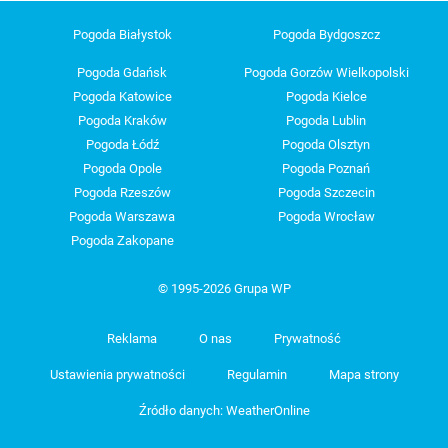
Pogoda Białystok
Pogoda Bydgoszcz
Pogoda Gdańsk
Pogoda Gorzów Wielkopolski
Pogoda Katowice
Pogoda Kielce
Pogoda Kraków
Pogoda Lublin
Pogoda Łódź
Pogoda Olsztyn
Pogoda Opole
Pogoda Poznań
Pogoda Rzeszów
Pogoda Szczecin
Pogoda Warszawa
Pogoda Wrocław
Pogoda Zakopane
© 1995-2026 Grupa WP
Reklama
O nas
Prywatność
Ustawienia prywatności
Regulamin
Mapa strony
Źródło danych: WeatherOnline