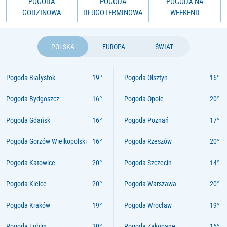
POGODA
POGODA
POGODA NA
GODZINOWA
DŁUGOTERMINOWA
WEEKEND
POLSKA
EUROPA
ŚWIAT
Pogoda Białystok
Pogoda Olsztyn
Pogoda Bydgoszcz
Pogoda Opole
Pogoda Gdańsk
Pogoda Poznań
Pogoda Gorzów Wielkopolski
Pogoda Rzeszów
Pogoda Katowice
Pogoda Szczecin
Pogoda Kielce
Pogoda Warszawa
Pogoda Kraków
Pogoda Wrocław
Pogoda Lublin
Pogoda Zakopane