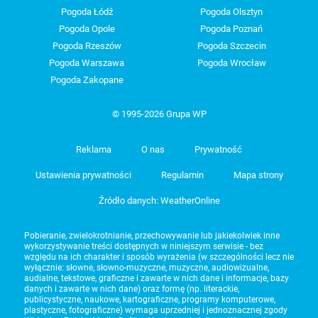
Pogoda Łódź
Pogoda Olsztyn
Pogoda Opole
Pogoda Poznań
Pogoda Rzeszów
Pogoda Szczecin
Pogoda Warszawa
Pogoda Wrocław
Pogoda Zakopane
© 1995-2026 Grupa WP
Reklama
O nas
Prywatność
Ustawienia prywatności
Regulamin
Mapa strony
Źródło danych: WeatherOnline
Pobieranie, zwielokrotnianie, przechowywanie lub jakiekolwiek inne
wykorzystywanie treści dostępnych w niniejszym serwisie - bez
względu na ich charakter i sposób wyrażenia (w szczególności lecz nie
wyłącznie: słowne, słowno-muzyczne, muzyczne, audiowizualne,
audialne, tekstowe, graficzne i zawarte w nich dane i informacje, bazy
danych i zawarte w nich dane) oraz formę (np. literackie,
publicystyczne, naukowe, kartograficzne, programy komputerowe,
plastyczne, fotograficzne) wymaga uprzedniej i jednoznacznej zgody