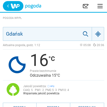
Trwa ładowanie
POLSKA
POGODA WP.PL
EUROPA
ŚWIAT
Aktualna pogoda, godz.
1:12
05:08
20:36
16
JAKOŚĆ POWIETRZA
Prawie bezchmurnie
Odczuwalna 15°C
Jakość powietrza:
CAIQ:
5
PM1:
2
PM2.5:
3
PM10:
4
Wspaniała jakość powietrza