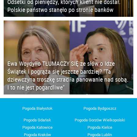
Odsetki od pieniędzy, których klient nie dostał.
Polskie państwo stanęło po stronie banków
Ewa Woydyłło TŁUMACZY SIĘ ze słów o Idze
Świątek i pogrąża się jeszcze bardziej? "Ta
dziewczyna troszkę straciła panowanie nad sobą.
I to nie jest pogardliwe"
Pogoda Białystok
Pogoda Bydgoszcz
Pogoda Gdańsk
Pogoda Gorzów Wielkopolski
Pogoda Katowice
Pogoda Kielce
Pogoda Kraków
Pogoda Lublin