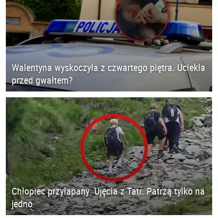
Walentyna wyskoczyła z czwartego piętra. Uciekła
przed gwałtem?
Chłopiec przyłapany. Ujęcia z Tatr. Patrzą tylko na
jedno