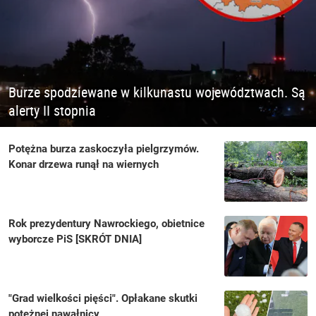
Burze spodziewane w kilkunastu województwach. Są
alerty II stopnia
Potężna burza zaskoczyła pielgrzymów.
Konar drzewa runął na wiernych
Rok prezydentury Nawrockiego, obietnice
wyborcze PiS [SKRÓT DNIA]
"Grad wielkości pięści". Opłakane skutki
potężnej nawałnicy