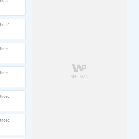
tność:
tność:
tność:
tność:
tność:
tność: