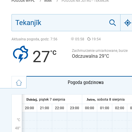
POGODA WP.PL
IRAN
POGODA NA JUTRO - TEKANJĪK
Aktualna pogoda, godz.
7:56
05:58
19:54
27
Zachmurzenie umiarkowane, burze
Odczuwalna 29°C
Pogoda godzinowa
°C
48°