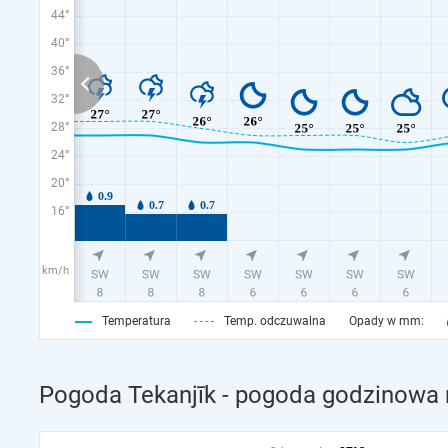
44°
40°
36°
32°
28°
24°
20°
16°
km/h
Temperatura
Temp. odczuwalna
Opady w mm:
Pogoda Tekanjīk - pogoda godzinowa n