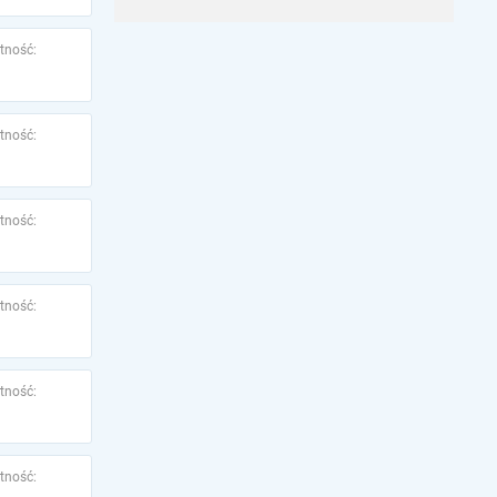
tność:
tność:
tność:
tność:
tność:
tność: