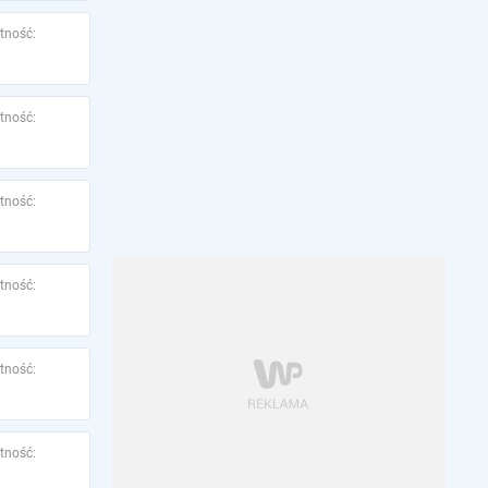
tność:
tność:
tność:
tność:
tność:
tność: