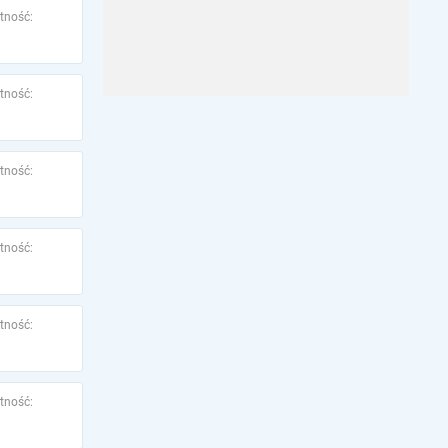
tność:
tność:
tność:
tność:
tność:
tność: