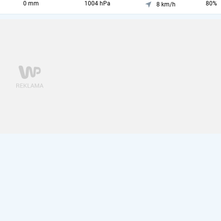
0 mm
1004 hPa
80%
8 km/h