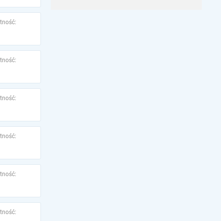
tność:
tność:
tność:
tność:
tność:
tność: