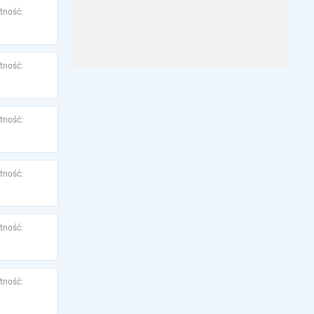
tność:
tność:
tność:
tność:
tność:
tność: