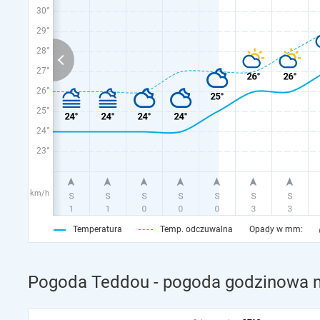
30°
29°
28°
27°
26°
25°
24°
23°
km/h
Temperatura
Temp. odczuwalna
Opady w mm:
Pogoda Teddou - pogoda godzinowa n