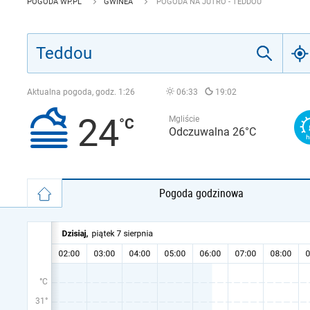
POGODA WP.PL
GWINEA
POGODA NA JUTRO - TEDDOU
Aktualna pogoda, godz.
1:26
06:33
19:02
24
Mgliście
Odczuwalna 26°C
Pogoda godzinowa
°C
31°