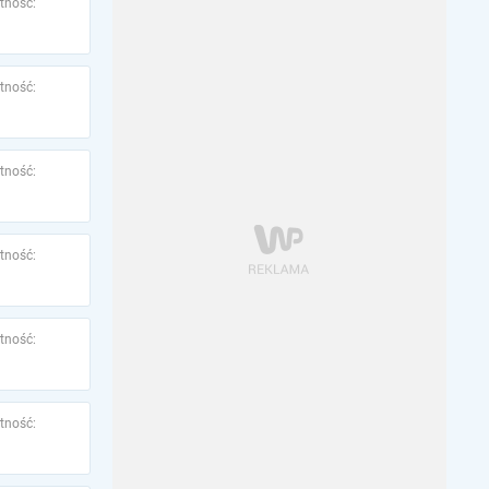
tność:
tność:
tność:
tność:
tność:
tność: