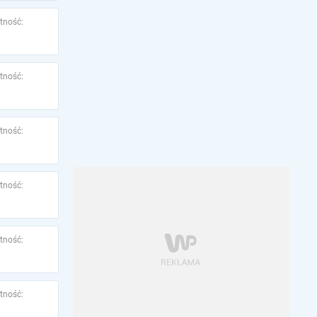
tność:
tność:
tność:
tność:
tność:
tność: