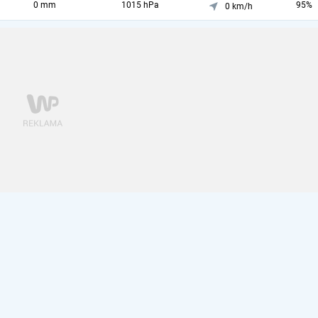
0 mm
1015 hPa
95%
0 km/h