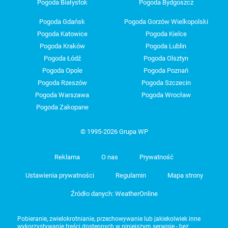
Pogoda Białystok
Pogoda Bydgoszcz
Pogoda Gdańsk
Pogoda Gorzów Wielkopolski
Pogoda Katowice
Pogoda Kielce
Pogoda Kraków
Pogoda Lublin
Pogoda Łódź
Pogoda Olsztyn
Pogoda Opole
Pogoda Poznań
Pogoda Rzeszów
Pogoda Szczecin
Pogoda Warszawa
Pogoda Wrocław
Pogoda Zakopane
© 1995-2026 Grupa WP
Reklama
O nas
Prywatność
Ustawienia prywatności
Regulamin
Mapa strony
Źródło danych: WeatherOnline
Pobieranie, zwielokrotnianie, przechowywanie lub jakiekolwiek inne
wykorzystywanie treści dostępnych w niniejszym serwisie - bez