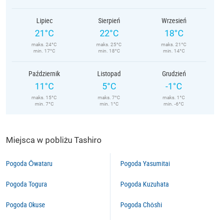
Lipiec
Sierpień
Wrzesień
21°C
22°C
18°C
maks. 24°C
maks. 25°C
maks. 21°C
min. 17°C
min. 18°C
min. 14°C
Październik
Listopad
Grudzień
11°C
5°C
-1°C
maks. 15°C
maks. 7°C
maks. 1°C
min. 7°C
min. 1°C
min. -6°C
Miejsca w pobliżu Tashiro
Pogoda Ōwataru
Pogoda Yasumitai
Pogoda Togura
Pogoda Kuzuhata
Pogoda Okuse
Pogoda Chōshi