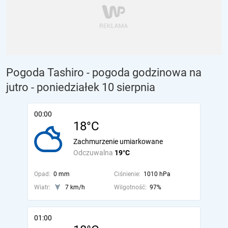
Pogoda Tashiro - pogoda godzinowa na
jutro
- poniedziałek 10 sierpnia
00:00
18°C
Zachmurzenie umiarkowane
Odczuwalna
19°C
Opad:
0 mm
Ciśnienie:
1010 hPa
Wiatr:
7 km/h
Wilgotność:
97%
01:00