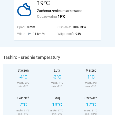
19°C
Zachmurzenie umiarkowane
Odczuwalna
19°C
Opad:
0 mm
Ciśnienie:
1009 hPa
Wiatr:
11 km/h
Wilgotność:
94%
Tashiro - średnie temperatury
Styczeń
Luty
Marzec
-4°C
-3°C
1°C
maks. -2°C
maks. -1°C
maks. 3°C
min. -9°C
min. -8°C
min. -5°C
Kwiecień
Maj
Czerwiec
7°C
13°C
17°C
maks. 11°C
maks. 17°C
maks. 21°C
min. 1°C
min. 8°C
min. 12°C