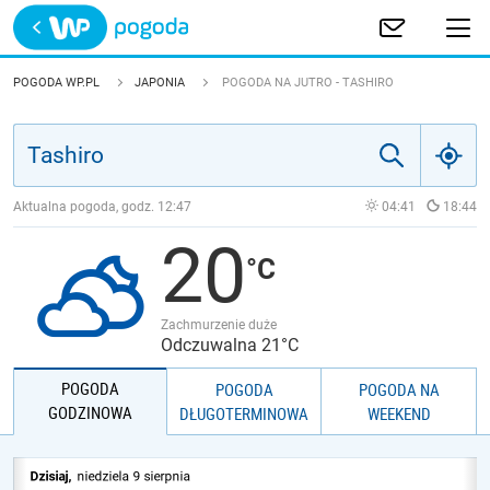
Trwa ładowanie
POLSKA
POGODA WP.PL
JAPONIA
POGODA NA JUTRO - TASHIRO
EUROPA
ŚWIAT
Aktualna pogoda, godz.
12:47
04:41
18:44
20
JAKOŚĆ POWIETRZA
Zachmurzenie duże
Odczuwalna 21°C
POGODA
POGODA
POGODA NA
GODZINOWA
DŁUGOTERMINOWA
WEEKEND