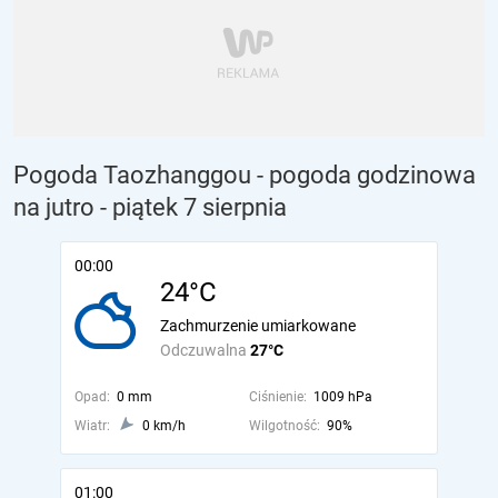
Pogoda Taozhanggou - pogoda godzinowa
na jutro
- piątek 7 sierpnia
00:00
24°C
Zachmurzenie umiarkowane
Odczuwalna
27°C
Opad:
0 mm
Ciśnienie:
1009 hPa
Wiatr:
0 km/h
Wilgotność:
90%
01:00