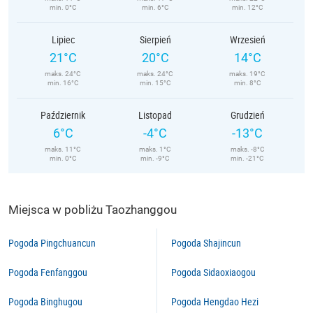
min. 0°C
min. 6°C
min. 12°C
Lipiec
Sierpień
Wrzesień
21°C
20°C
14°C
maks. 24°C
maks. 24°C
maks. 19°C
min. 16°C
min. 15°C
min. 8°C
Październik
Listopad
Grudzień
6°C
-4°C
-13°C
maks. 11°C
maks. 1°C
maks. -8°C
min. 0°C
min. -9°C
min. -21°C
Miejsca w pobliżu Taozhanggou
Pogoda Pingchuancun
Pogoda Shajincun
Pogoda Fenfanggou
Pogoda Sidaoxiaogou
Pogoda Binghugou
Pogoda Hengdao Hezi