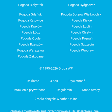
Pogoda Białystok
Pogoda Bydgoszcz
Pogoda Gdańsk
Pogoda Gorzów Wielkopolski
Pogoda Katowice
Pogoda Kielce
Pogoda Kraków
Pogoda Lublin
Pogoda Łódź
Pogoda Olsztyn
Pogoda Opole
Pogoda Poznań
Pogoda Rzeszów
Pogoda Szczecin
Pogoda Warszawa
Pogoda Wrocław
Pogoda Zakopane
© 1995-2026 Grupa WP
Reklama
O nas
Prywatność
Ustawienia prywatności
Regulamin
Mapa strony
Źródło danych: WeatherOnline
Pobieranie, zwielokrotnianie, przechowywanie lub jakiekolwiek inne