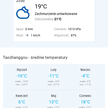
23:00
19°C
Zachmurzenie umiarkowane
Odczuwalna
21°C
Opad:
0 mm
Ciśnienie:
1013 hPa
Wiatr:
1 km/h
Wilgotność:
87%
Taozhanggou - średnie temperatury
Styczeń
Luty
Marzec
-16°C
-11°C
-4°C
maks. -10°C
maks. -6°C
maks. 2°C
min. -24°C
min. -21°C
min. -11°C
Kwiecień
Maj
Czerwiec
6°C
13°C
18°C
maks. 11°C
maks. 17°C
maks. 22°C