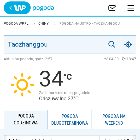
Trwa ładowanie
POLSKA
POGODA WP.PL
CHINY
POGODA NA JUTRO - TAOZHANGGOU
EUROPA
ŚWIAT
Aktualna pogoda, godz.
2:57
04:30
18:47
34
JAKOŚĆ POWIETRZA
Zachmurzenie małe, pogodnie
Odczuwalna 37°C
POGODA
POGODA
POGODA NA
GODZINOWA
DŁUGOTERMINOWA
WEEKEND