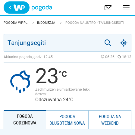
Trwa ładowanie
POLSKA
POGODA WP.PL
INDONEZJA
POGODA NA JUTRO - TANJUNGSEGITI
EUROPA
ŚWIAT
Aktualna pogoda, godz.
12:45
06:26
18:13
23
JAKOŚĆ POWIETRZA
Zachmurzenie umiarkowane, lekki
deszcz
Odczuwalna 24°C
POGODA
POGODA
POGODA NA
GODZINOWA
DŁUGOTERMINOWA
WEEKEND