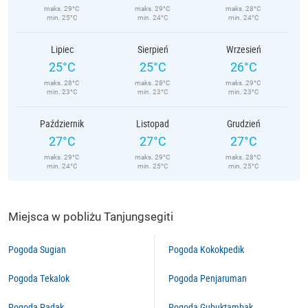
maks. 29°C
maks. 29°C
maks. 28°C
min. 25°C
min. 24°C
min. 24°C
Lipiec
Sierpień
Wrzesień
25°C
25°C
26°C
maks. 28°C
maks. 28°C
maks. 29°C
min. 23°C
min. 23°C
min. 23°C
Październik
Listopad
Grudzień
27°C
27°C
27°C
maks. 29°C
maks. 29°C
maks. 28°C
min. 24°C
min. 25°C
min. 25°C
Miejsca w pobliżu Tanjungsegiti
Pogoda Sugian
Pogoda Kokokpedik
Pogoda Tekalok
Pogoda Penjaruman
Pogoda Padak
Pogoda Gubuktambak