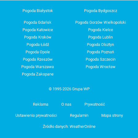
Pogoda Białystok
Pogoda Bydgoszcz
Pogoda Gdańsk
Pogoda Gorzów Wielkopolski
Pogoda Katowice
Pogoda Kielce
Pogoda Kraków
Pogoda Lublin
Pogoda Łódź
Pogoda Olsztyn
Pogoda Opole
Pogoda Poznań
Pogoda Rzeszów
Pogoda Szczecin
Pogoda Warszawa
Pogoda Wrocław
Pogoda Zakopane
© 1995-2026 Grupa WP
Reklama
O nas
Prywatność
Ustawienia prywatności
Regulamin
Mapa strony
Źródło danych: WeatherOnline