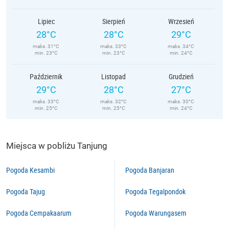
Lipiec
Sierpień
Wrzesień
28°C
28°C
29°C
maks. 31°C
maks. 33°C
maks. 34°C
min. 23°C
min. 23°C
min. 24°C
Październik
Listopad
Grudzień
29°C
28°C
27°C
maks. 33°C
maks. 32°C
maks. 30°C
min. 25°C
min. 25°C
min. 24°C
Miejsca w pobliżu Tanjung
Pogoda Kesambi
Pogoda Banjaran
Pogoda Tajug
Pogoda Tegalpondok
Pogoda Cempakaarum
Pogoda Warungasem