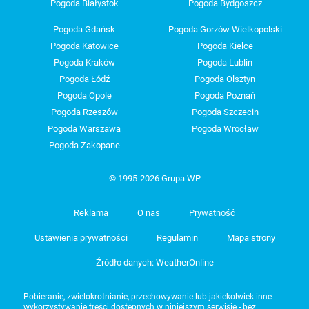
Pogoda Białystok
Pogoda Bydgoszcz
Pogoda Gdańsk
Pogoda Gorzów Wielkopolski
Pogoda Katowice
Pogoda Kielce
Pogoda Kraków
Pogoda Lublin
Pogoda Łódź
Pogoda Olsztyn
Pogoda Opole
Pogoda Poznań
Pogoda Rzeszów
Pogoda Szczecin
Pogoda Warszawa
Pogoda Wrocław
Pogoda Zakopane
© 1995-2026 Grupa WP
Reklama
O nas
Prywatność
Ustawienia prywatności
Regulamin
Mapa strony
Źródło danych: WeatherOnline
Pobieranie, zwielokrotnianie, przechowywanie lub jakiekolwiek inne
wykorzystywanie treści dostępnych w niniejszym serwisie - bez