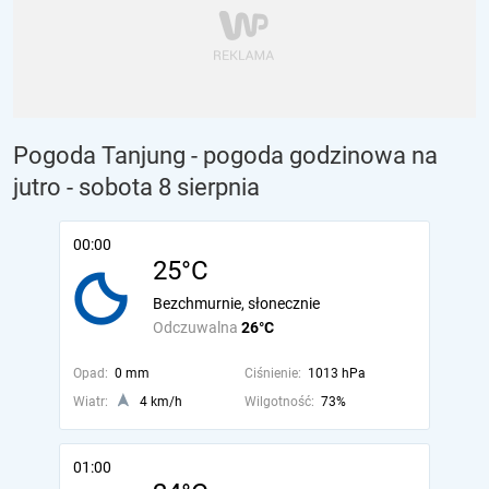
Pogoda Tanjung - pogoda godzinowa na
jutro
- sobota 8 sierpnia
00:00
25°C
Bezchmurnie, słonecznie
Odczuwalna
26°C
Opad:
0 mm
Ciśnienie:
1013 hPa
Wiatr:
4 km/h
Wilgotność:
73%
01:00