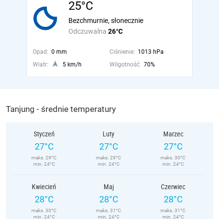
25°C
Bezchmurnie, słonecznie
Odczuwalna
26°C
Opad:
0 mm
Ciśnienie:
1013 hPa
Wiatr:
5 km/h
Wilgotność:
70%
Tanjung - średnie temperatury
Styczeń
Luty
Marzec
27°C
27°C
27°C
maks. 29°C
maks. 29°C
maks. 30°C
min. 24°C
min. 24°C
min. 24°C
Kwiecień
Maj
Czerwiec
28°C
28°C
28°C
maks. 30°C
maks. 31°C
maks. 31°C
min. 24°C
min. 24°C
min. 24°C