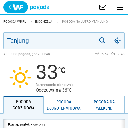
Trwa ładowanie
POLSKA
POGODA WP.PL
INDONEZJA
POGODA NA JUTRO - TANJUNG
EUROPA
ŚWIAT
Aktualna pogoda, godz.
11:48
05:57
17:48
33
JAKOŚĆ POWIETRZA
Bezchmurnie, słonecznie
Odczuwalna 36°C
POGODA
POGODA
POGODA NA
GODZINOWA
DŁUGOTERMINOWA
WEEKEND