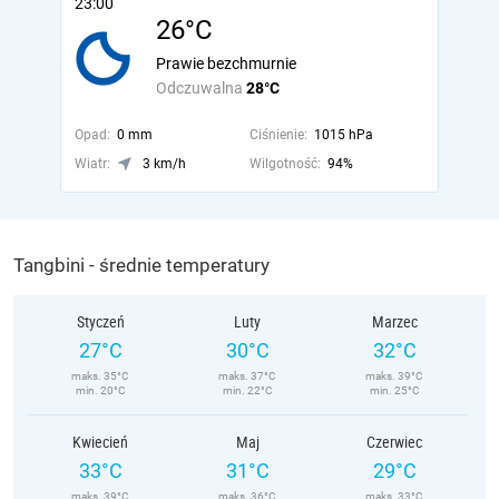
23:00
26°C
Prawie bezchmurnie
Odczuwalna
28°C
Opad:
0 mm
Ciśnienie:
1015 hPa
Wiatr:
3 km/h
Wilgotność:
94%
Tangbini - średnie temperatury
Styczeń
Luty
Marzec
27°C
30°C
32°C
maks. 35°C
maks. 37°C
maks. 39°C
min. 20°C
min. 22°C
min. 25°C
Kwiecień
Maj
Czerwiec
33°C
31°C
29°C
maks. 39°C
maks. 36°C
maks. 33°C