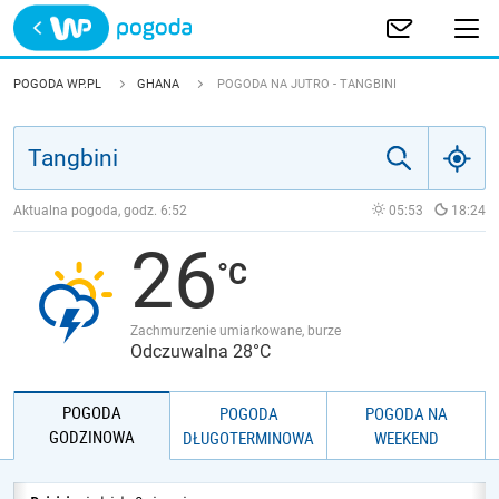
Trwa ładowanie
POLSKA
POGODA WP.PL
GHANA
POGODA NA JUTRO - TANGBINI
EUROPA
ŚWIAT
Aktualna pogoda, godz.
6:52
05:53
18:24
26
JAKOŚĆ POWIETRZA
Zachmurzenie umiarkowane, burze
Odczuwalna 28°C
POGODA
POGODA
POGODA NA
GODZINOWA
DŁUGOTERMINOWA
WEEKEND