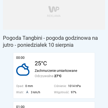
Pogoda Tangbini - pogoda godzinowa na
jutro
- poniedziałek 10 sierpnia
00:00
25°C
Zachmurzenie umiarkowane
Odczuwalna
27°C
Opad:
0 mm
Ciśnienie:
1014 hPa
Wiatr:
3 km/h
Wilgotność:
97%
01:00