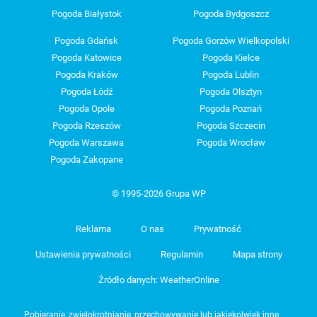
Pogoda Białystok
Pogoda Bydgoszcz
Pogoda Gdańsk
Pogoda Gorzów Wielkopolski
Pogoda Katowice
Pogoda Kielce
Pogoda Kraków
Pogoda Lublin
Pogoda Łódź
Pogoda Olsztyn
Pogoda Opole
Pogoda Poznań
Pogoda Rzeszów
Pogoda Szczecin
Pogoda Warszawa
Pogoda Wrocław
Pogoda Zakopane
© 1995-2026 Grupa WP
Reklama
O nas
Prywatność
Ustawienia prywatności
Regulamin
Mapa strony
Źródło danych: WeatherOnline
Pobieranie, zwielokrotnianie, przechowywanie lub jakiekolwiek inne