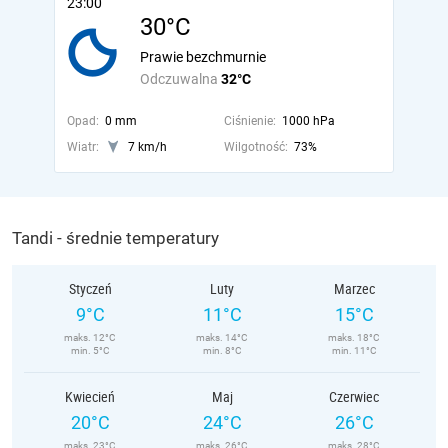
23:00
30°C
Prawie bezchmurnie
Odczuwalna
32°C
Opad:
0 mm
Ciśnienie:
1000 hPa
Wiatr:
7 km/h
Wilgotność:
73%
Tandi - średnie temperatury
Styczeń
Luty
Marzec
9°C
11°C
15°C
maks. 12°C
maks. 14°C
maks. 18°C
min. 5°C
min. 8°C
min. 11°C
Kwiecień
Maj
Czerwiec
20°C
24°C
26°C
maks. 23°C
maks. 26°C
maks. 28°C