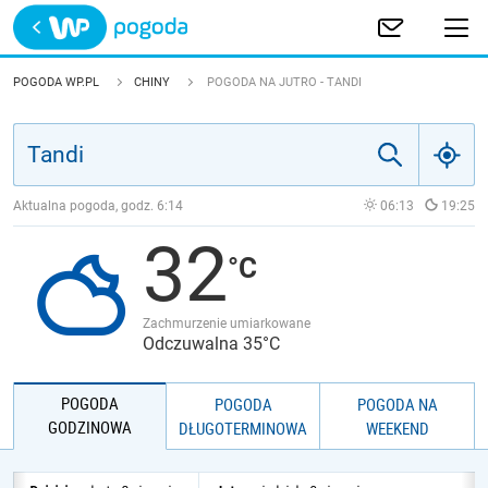
Trwa ładowanie
POLSKA
POGODA WP.PL
CHINY
POGODA NA JUTRO - TANDI
EUROPA
ŚWIAT
Aktualna pogoda, godz.
6:14
06:13
19:25
32
JAKOŚĆ POWIETRZA
Zachmurzenie umiarkowane
Odczuwalna 35°C
POGODA
POGODA
POGODA NA
GODZINOWA
DŁUGOTERMINOWA
WEEKEND