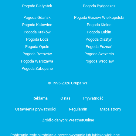
Pogoda Białystok
Pogoda Bydgoszcz
Pogoda Gdańsk
Pogoda Gorzów Wielkopolski
Pogoda Katowice
Pogoda Kielce
Pogoda Kraków
Pogoda Lublin
Pogoda Łódź
Pogoda Olsztyn
Pogoda Opole
Pogoda Poznań
Pogoda Rzeszów
Pogoda Szczecin
Pogoda Warszawa
Pogoda Wrocław
Pogoda Zakopane
© 1995-2026 Grupa WP
Reklama
O nas
Prywatność
Ustawienia prywatności
Regulamin
Mapa strony
Źródło danych: WeatherOnline
Pobieranie, zwielokrotnianie, przechowywanie lub jakiekolwiek inne