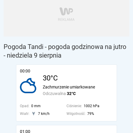
Pogoda Tandi - pogoda godzinowa na jutro
- niedziela 9 sierpnia
00:00
30°C
Zachmurzenie umiarkowane
Odczuwalna
32°C
Opad:
0 mm
Ciśnienie:
1002 hPa
Wiatr:
7 km/h
Wilgotność:
79%
01:00