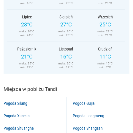
min. 16°C
min. 20°C
min. 23°C
Lipiec
Sierpień
Wrzesień
28°C
27°C
25°C
maks. 30°C
maks. 30°C
maks. 28°C
min. 24°C
min. 23°C
min. 21°C
Październik
Listopad
Grudzień
21°C
16°C
11°C
maks. 25°C
maks. 20°C
maks. 15°C
min. 17°C
min. 12°C
min. 7°C
Miejsca w pobliżu Tandi
Pogoda Silang
Pogoda Gujia
Pogoda Xuncun
Pogoda Longmeng
Pogoda Shuanghe
Pogoda Shangsan