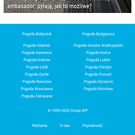
ambasador: pytają, jak to możliwe?
Pogoda Białystok
Pogoda Bydgoszcz
Pogoda Gdańsk
Pogoda Gorzów Wielkopolski
Pogoda Katowice
Pogoda Kielce
Pogoda Kraków
Pogoda Lublin
Pogoda Łódź
Pogoda Olsztyn
Pogoda Opole
Pogoda Poznań
Pogoda Rzeszów
Pogoda Szczecin
Pogoda Warszawa
Pogoda Wrocław
Pogoda Zakopane
© 1995-2026 Grupa WP
Reklama
O nas
Prywatność