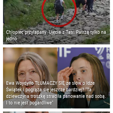
Chłopiec przyłapany. Ujęcia z Tatr. Patrzą tylko na
jedno
Ewa Woydyłło TŁUMACZY SIĘ ze słów o Idze
Świątek i pogrąża się jeszcze bardziej? "Ta
dziewczyna troszkę straciła panowanie nad sobą.
I to nie jest pogardliwe"