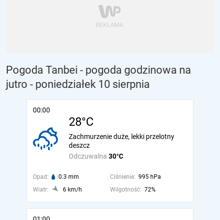
Pogoda Tanbei - pogoda godzinowa na
jutro
- poniedziałek 10 sierpnia
00:00
28°C
Zachmurzenie duże, lekki przelotny
deszcz
Odczuwalna
30°C
Opad:
0.3 mm
Ciśnienie:
995 hPa
Wiatr:
6 km/h
Wilgotność:
72%
01:00