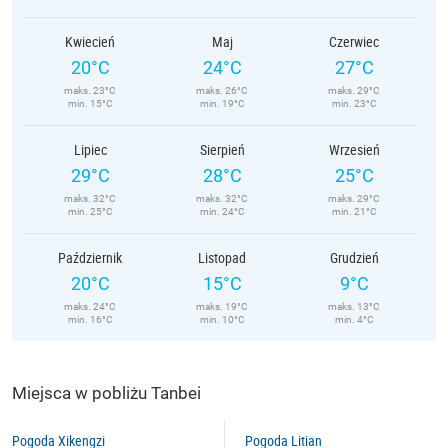
Kwiecień
Maj
Czerwiec
20°C
24°C
27°C
maks. 23°C
maks. 26°C
maks. 29°C
min. 15°C
min. 19°C
min. 23°C
Lipiec
Sierpień
Wrzesień
29°C
28°C
25°C
maks. 32°C
maks. 32°C
maks. 29°C
min. 25°C
min. 24°C
min. 21°C
Październik
Listopad
Grudzień
20°C
15°C
9°C
maks. 24°C
maks. 19°C
maks. 13°C
min. 16°C
min. 10°C
min. 4°C
Miejsca w pobliżu Tanbei
Pogoda Xikengzi
Pogoda Litian