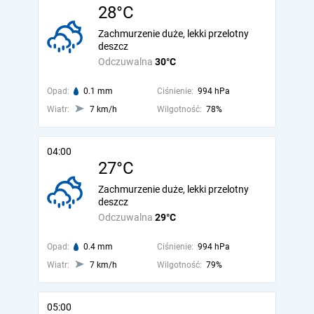
28°C
Zachmurzenie duże, lekki przelotny
deszcz
Odczuwalna
30°C
Opad:
0.1 mm
Ciśnienie:
994 hPa
Wiatr:
7 km/h
Wilgotność:
78%
04:00
27°C
Zachmurzenie duże, lekki przelotny
deszcz
Odczuwalna
29°C
Opad:
0.4 mm
Ciśnienie:
994 hPa
Wiatr:
7 km/h
Wilgotność:
79%
05:00