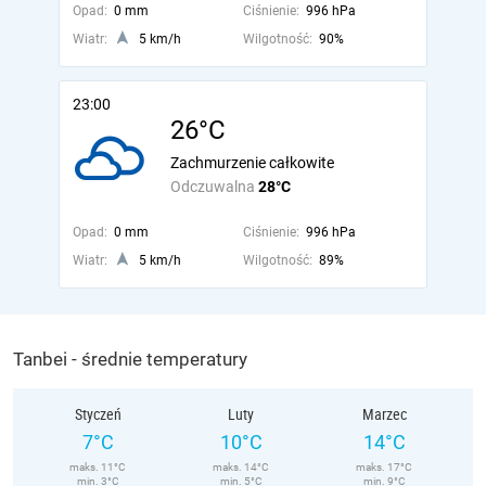
Opad:
0 mm
Ciśnienie:
996 hPa
Wiatr:
5 km/h
Wilgotność:
90%
23:00
26°C
Zachmurzenie całkowite
Odczuwalna
28°C
Opad:
0 mm
Ciśnienie:
996 hPa
Wiatr:
5 km/h
Wilgotność:
89%
Tanbei - średnie temperatury
Styczeń
Luty
Marzec
7°C
10°C
14°C
maks. 11°C
maks. 14°C
maks. 17°C
min. 3°C
min. 5°C
min. 9°C