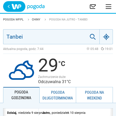
Trwa ładowanie
POLSKA
POGODA WP.PL
CHINY
POGODA NA JUTRO - TANBEI
EUROPA
ŚWIAT
Aktualna pogoda, godz.
7:44
05:48
19:01
29
JAKOŚĆ POWIETRZA
Zachmurzenie duże
Odczuwalna 31°C
POGODA
POGODA
POGODA NA
GODZINOWA
DŁUGOTERMINOWA
WEEKEND