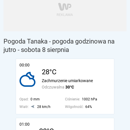
Pogoda Tanaka - pogoda godzinowa na
jutro
- sobota 8 sierpnia
00:00
28°C
Zachmurzenie umiarkowane
Odczuwalna
30°C
Opad:
0 mm
Ciśnienie:
1002 hPa
Wiatr:
28 km/h
Wilgotność:
64%
01:00