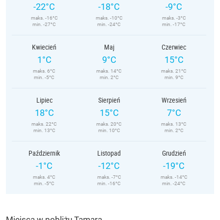
-22°C
-18°C
-9°C
maks. -16°C
maks. -10°C
maks. -3°C
min. -27°C
min. -24°C
min. -17°C
Kwiecień
Maj
Czerwiec
1°C
9°C
15°C
maks. 6°C
maks. 14°C
maks. 21°C
min. -5°C
min. 2°C
min. 9°C
Lipiec
Sierpień
Wrzesień
18°C
15°C
7°C
maks. 22°C
maks. 20°C
maks. 13°C
min. 13°C
min. 10°C
min. 2°C
Październik
Listopad
Grudzień
-1°C
-12°C
-19°C
maks. 4°C
maks. -7°C
maks. -14°C
min. -5°C
min. -16°C
min. -24°C
Miejsca w pobliżu Tamara