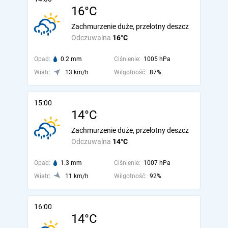
16°C
Zachmurzenie duże, przelotny deszcz
Odczuwalna
16°C
Opad:
0.2 mm
Ciśnienie:
1005 hPa
Wiatr:
13 km/h
Wilgotność:
87%
15:00
14°C
Zachmurzenie duże, przelotny deszcz
Odczuwalna
14°C
Opad:
1.3 mm
Ciśnienie:
1007 hPa
Wiatr:
11 km/h
Wilgotność:
92%
16:00
14°C