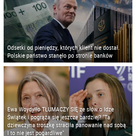
Odsetki od pieniędzy, których klient nie dostał.
Polskie państwo stanęło po stronie banków
Ewa Woydyłło TŁUMACZY SIĘ ze słów o Idze
Świątek i pogrąża się jeszcze bardziej? "Ta
dziewczyna troszkę straciła panowanie nad sobą.
I to nie jest pogardliwe"