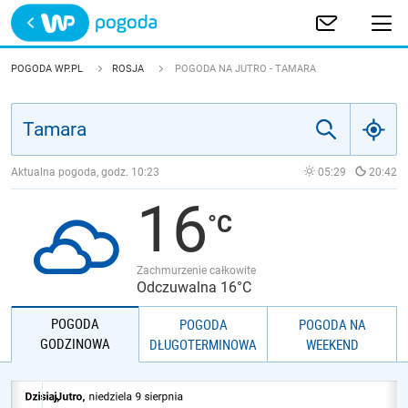
Trwa ładowanie
POLSKA
POGODA WP.PL
ROSJA
POGODA NA JUTRO - TAMARA
EUROPA
ŚWIAT
Aktualna pogoda, godz.
10:23
05:29
20:42
16
JAKOŚĆ POWIETRZA
Zachmurzenie całkowite
Odczuwalna 16°C
POGODA
POGODA
POGODA NA
GODZINOWA
DŁUGOTERMINOWA
WEEKEND