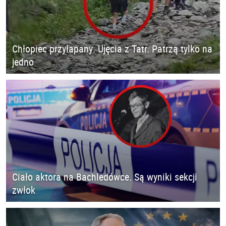
Chłopiec przyłapany. Ujęcia z Tatr. Patrzą tylko na
jedno
Ciało aktora na Bachledówce. Są wyniki sekcji
zwłok