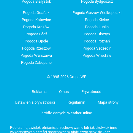
Pogoda Białystok
Pogoda Bydgoszcz
Pogoda Gdańsk
Pogoda Gorzów Wielkopolski
Pogoda Katowice
Pogoda Kielce
Pogoda Kraków
Pogoda Lublin
Pogoda Łódź
Pogoda Olsztyn
Pogoda Opole
Pogoda Poznań
Pogoda Rzeszów
Pogoda Szczecin
Pogoda Warszawa
Pogoda Wrocław
Pogoda Zakopane
© 1995-2026 Grupa WP
Reklama
O nas
Prywatność
Ustawienia prywatności
Regulamin
Mapa strony
Źródło danych: WeatherOnline
Pobieranie, zwielokrotnianie, przechowywanie lub jakiekolwiek inne
wykorzystywanie treści dostępnych w niniejszym serwisie - bez