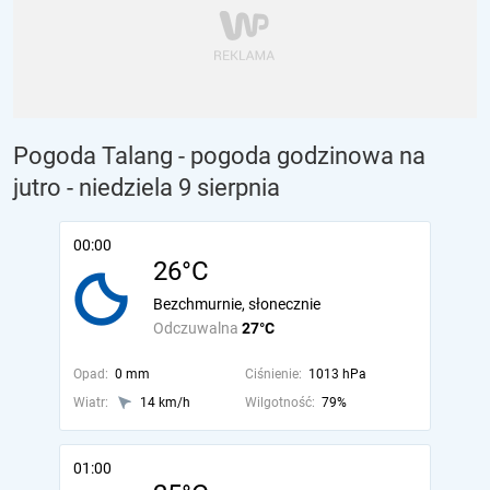
Pogoda Talang - pogoda godzinowa na
jutro
- niedziela 9 sierpnia
00:00
26°C
Bezchmurnie, słonecznie
Odczuwalna
27°C
Opad:
0 mm
Ciśnienie:
1013 hPa
Wiatr:
14 km/h
Wilgotność:
79%
01:00