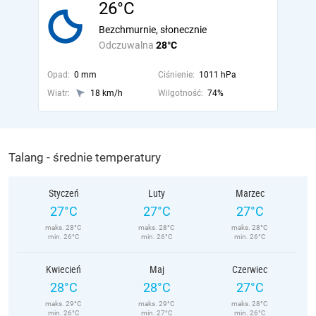
26°C
Bezchmurnie, słonecznie
Odczuwalna
28°C
Opad:
0 mm
Ciśnienie:
1011 hPa
Wiatr:
18 km/h
Wilgotność:
74%
Talang - średnie temperatury
Styczeń
Luty
Marzec
27°C
27°C
27°C
maks. 28°C
maks. 28°C
maks. 28°C
min. 26°C
min. 26°C
min. 26°C
Kwiecień
Maj
Czerwiec
28°C
28°C
27°C
maks. 29°C
maks. 29°C
maks. 28°C
min. 26°C
min. 27°C
min. 26°C