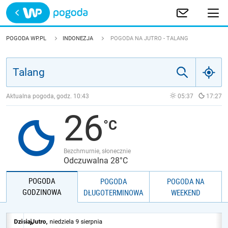
Trwa ładowanie
POLSKA
POGODA WP.PL
INDONEZJA
POGODA NA JUTRO - TALANG
EUROPA
ŚWIAT
Aktualna pogoda, godz.
10:43
05:37
17:27
26
JAKOŚĆ POWIETRZA
Bezchmurnie, słonecznie
Odczuwalna 28°C
POGODA
POGODA
POGODA NA
GODZINOWA
DŁUGOTERMINOWA
WEEKEND