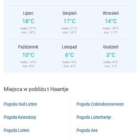
Lipiec
Sierpień
Wrzesień
18°C
17°C
14°C
maks. 21°C
maks. 21°C
maks. 18°C
min. 14°C
min. 14°C
min. 11°C
Październik
Listopad
Grudzień
10°C
6°C
3°C
maks. 14°C
maks. 9°C
maks. 6°C
min. 8°C
min. 4°C
min. 1°C
Miejsca w pobliżu t Haantje
Pogoda Oud-Lutten
Pogoda Collendoornerveen
Pogoda Keiendorp
Pogoda Lutterhartje
Pogoda Lutten
Pogoda Ane