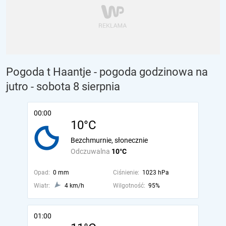
Pogoda t Haantje - pogoda godzinowa na
jutro
- sobota 8 sierpnia
00:00
10°C
Bezchmurnie, słonecznie
Odczuwalna
10°C
Opad:
0 mm
Ciśnienie:
1023 hPa
Wiatr:
4 km/h
Wilgotność:
95%
01:00