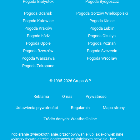
Pogoda Białystok
Pogoda Bydgoszcz
Pogoda Gdańsk
Pogoda Gorzów Wielkopolski
Pogoda Katowice
Pogoda Kielce
Pogoda Kraków
Pogoda Lublin
Pogoda Łódź
Pogoda Olsztyn
Pogoda Opole
Pogoda Poznań
Pogoda Rzeszów
Pogoda Szczecin
Pogoda Warszawa
Pogoda Wrocław
Pogoda Zakopane
© 1995-2026 Grupa WP
Reklama
O nas
Prywatność
Ustawienia prywatności
Regulamin
Mapa strony
Źródło danych: WeatherOnline
Pobieranie, zwielokrotnianie, przechowywanie lub jakiekolwiek inne
wykorzystywanie treści dostępnych w niniejszym serwisie - bez