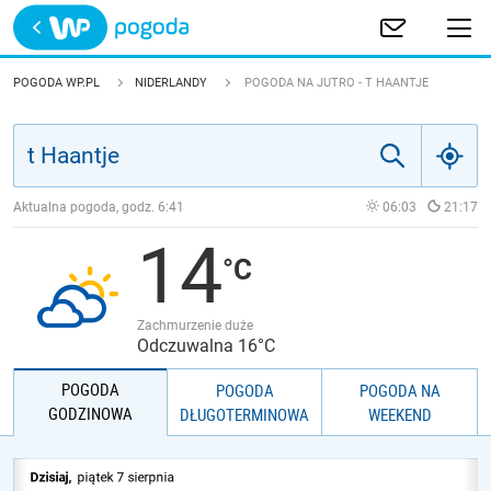
Trwa ładowanie
POLSKA
POGODA WP.PL
NIDERLANDY
POGODA NA JUTRO - T HAANTJE
EUROPA
ŚWIAT
Aktualna pogoda, godz.
6:41
06:03
21:17
14
JAKOŚĆ POWIETRZA
Zachmurzenie duże
Odczuwalna 16°C
POGODA
POGODA
POGODA NA
GODZINOWA
DŁUGOTERMINOWA
WEEKEND