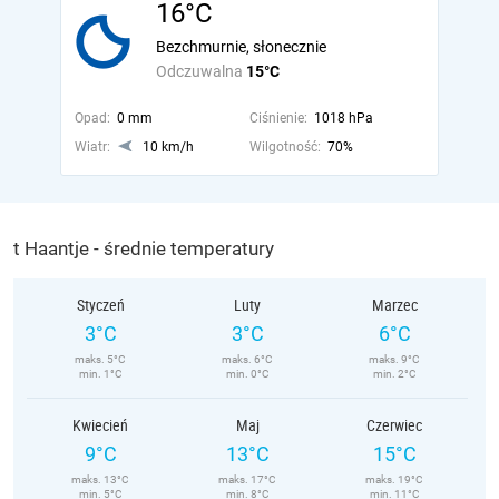
16°C
Bezchmurnie, słonecznie
Odczuwalna
15°C
Opad:
0 mm
Ciśnienie:
1018 hPa
Wiatr:
10 km/h
Wilgotność:
70%
t Haantje - średnie temperatury
Styczeń
Luty
Marzec
3°C
3°C
6°C
maks. 5°C
maks. 6°C
maks. 9°C
min. 1°C
min. 0°C
min. 2°C
Kwiecień
Maj
Czerwiec
9°C
13°C
15°C
maks. 13°C
maks. 17°C
maks. 19°C
min. 5°C
min. 8°C
min. 11°C