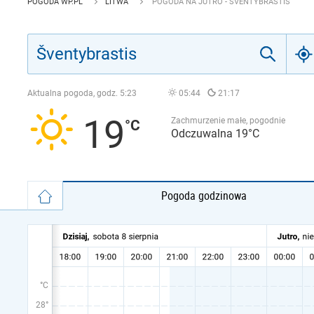
POGODA WP.PL
LITWA
POGODA NA JUTRO - ŠVENTYBRASTIS
Aktualna pogoda, godz.
5:23
05:44
21:17
19
Zachmurzenie małe, pogodnie
Odczuwalna 19°C
Pogoda godzinowa
°C
28°