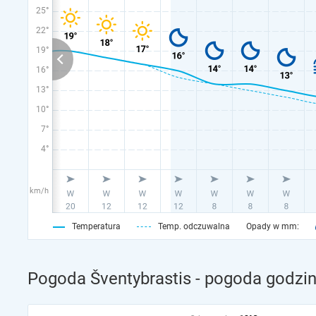
25°
22°
19°
16°
13°
10°
7°
4°
km/h
Temperatura
Temp. odczuwalna
Opady w mm:
Pogoda Šventybrastis - pogoda godzin