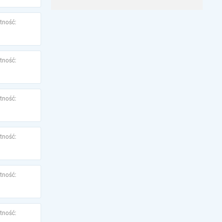
tność:
tność:
tność:
tność:
tność:
tność: