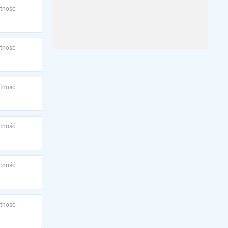
tność:
tność:
tność:
tność:
tność:
tność: