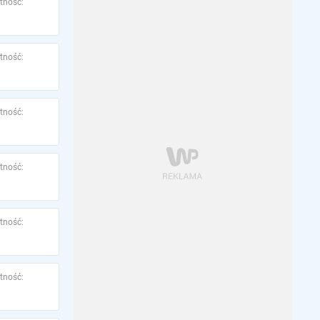
tność:
tność:
tność:
tność:
tność:
tność: