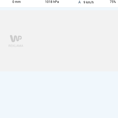
0 mm
1018 hPa
75%
9 km/h