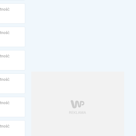
tność:
tność:
tność:
tność:
tność:
tność: