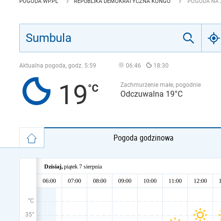
POGODA WP.PL
REPUBLIKA DEMOKRATYCZNA KONGO
POGODA NA 
Aktualna pogoda, godz.
5:59
06:46
18:30
19
Zachmurzenie małe, pogodnie
Odczuwalna 19°C
Pogoda godzinowa
°C
35°