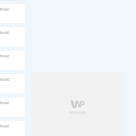
tność:
tność:
tność:
tność:
tność:
tność: