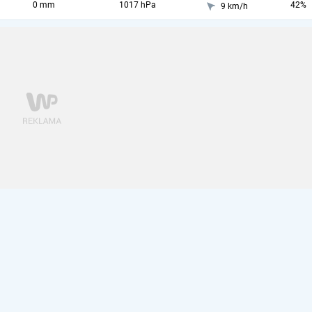
0 mm
1017 hPa
42%
9 km/h