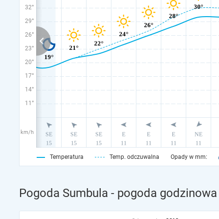
32°
29°
26°
23°
20°
17°
14°
11°
km/h
Temperatura
Temp. odczuwalna
Opady w mm:
Pogoda Sumbula - pogoda godzinowa 