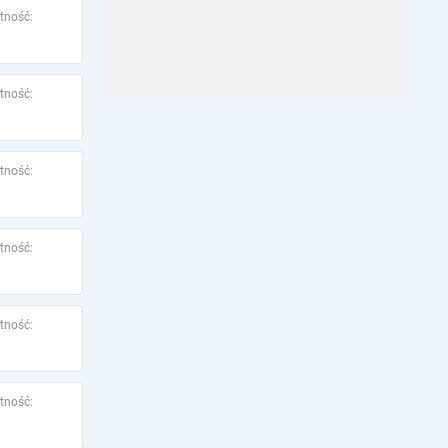
tność:
tność:
tność:
tność:
tność:
tność: