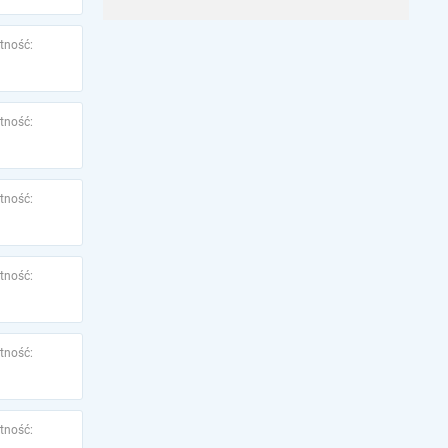
tność:
tność:
tność:
tność:
tność:
tność: