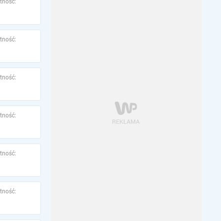
tność:
tność:
tność:
tność:
tność:
tność: