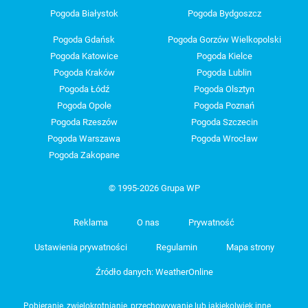
Pogoda Białystok
Pogoda Bydgoszcz
Pogoda Gdańsk
Pogoda Gorzów Wielkopolski
Pogoda Katowice
Pogoda Kielce
Pogoda Kraków
Pogoda Lublin
Pogoda Łódź
Pogoda Olsztyn
Pogoda Opole
Pogoda Poznań
Pogoda Rzeszów
Pogoda Szczecin
Pogoda Warszawa
Pogoda Wrocław
Pogoda Zakopane
© 1995-2026 Grupa WP
Reklama
O nas
Prywatność
Ustawienia prywatności
Regulamin
Mapa strony
Źródło danych: WeatherOnline
Pobieranie, zwielokrotnianie, przechowywanie lub jakiekolwiek inne