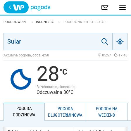
Trwa ładowanie
POLSKA
POGODA WP.PL
INDONEZJA
POGODA NA JUTRO - SULAR
EUROPA
ŚWIAT
Aktualna pogoda, godz.
4:58
05:57
17:48
28
JAKOŚĆ POWIETRZA
Bezchmurnie, słonecznie
Odczuwalna 30°C
POGODA
POGODA
POGODA NA
GODZINOWA
DŁUGOTERMINOWA
WEEKEND