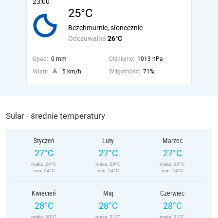
23:00
25°C
Bezchmurnie, słonecznie
Odczuwalna
26°C
Opad:
0 mm
Ciśnienie:
1013 hPa
Wiatr:
5 km/h
Wilgotność:
71%
Sular - średnie temperatury
Styczeń
Luty
Marzec
27°C
27°C
27°C
maks. 29°C
maks. 29°C
maks. 30°C
min. 24°C
min. 24°C
min. 24°C
Kwiecień
Maj
Czerwiec
28°C
28°C
28°C
maks. 30°C
maks. 31°C
maks. 31°C