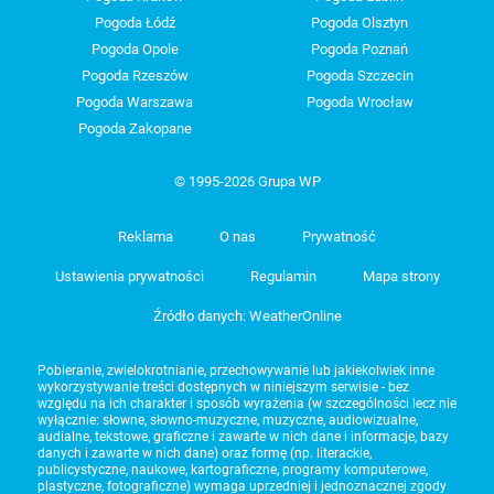
Pogoda Łódź
Pogoda Olsztyn
Pogoda Opole
Pogoda Poznań
Pogoda Rzeszów
Pogoda Szczecin
Pogoda Warszawa
Pogoda Wrocław
Pogoda Zakopane
© 1995-2026 Grupa WP
Reklama
O nas
Prywatność
Ustawienia prywatności
Regulamin
Mapa strony
Źródło danych: WeatherOnline
Pobieranie, zwielokrotnianie, przechowywanie lub jakiekolwiek inne
wykorzystywanie treści dostępnych w niniejszym serwisie - bez
względu na ich charakter i sposób wyrażenia (w szczególności lecz nie
wyłącznie: słowne, słowno-muzyczne, muzyczne, audiowizualne,
audialne, tekstowe, graficzne i zawarte w nich dane i informacje, bazy
danych i zawarte w nich dane) oraz formę (np. literackie,
publicystyczne, naukowe, kartograficzne, programy komputerowe,
plastyczne, fotograficzne) wymaga uprzedniej i jednoznacznej zgody