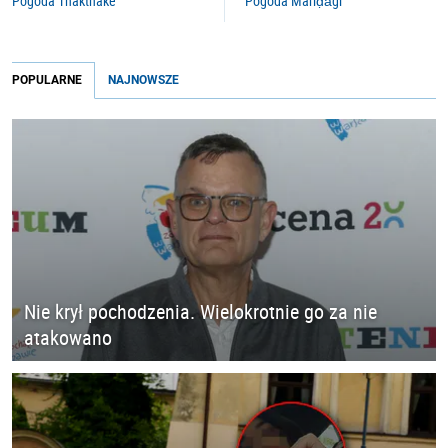
Pogoda Thakthake
Pogoda Mari̇̄ḍā̃gi̇̄
POPULARNE
NAJNOWSZE
Nie krył pochodzenia. Wielokrotnie go za nie
atakowano