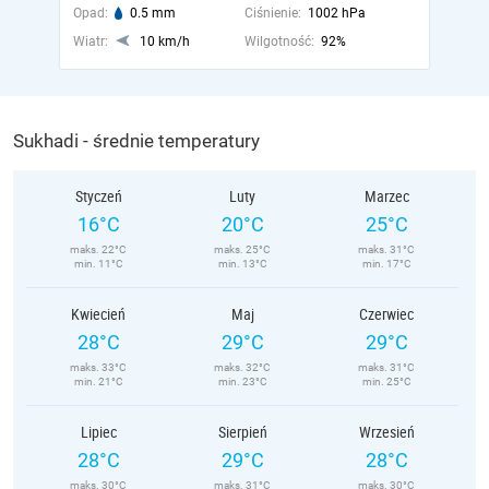
Opad:
0.5 mm
Ciśnienie:
1002 hPa
Wiatr:
10 km/h
Wilgotność:
92%
Sukhadi - średnie temperatury
Styczeń
Luty
Marzec
16°C
20°C
25°C
maks. 22°C
maks. 25°C
maks. 31°C
min. 11°C
min. 13°C
min. 17°C
Kwiecień
Maj
Czerwiec
28°C
29°C
29°C
maks. 33°C
maks. 32°C
maks. 31°C
min. 21°C
min. 23°C
min. 25°C
Lipiec
Sierpień
Wrzesień
28°C
29°C
28°C
maks. 30°C
maks. 31°C
maks. 30°C