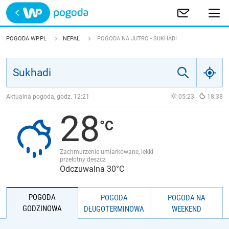
Trwa ładowanie
POLSKA
POGODA WP.PL
NEPAL
POGODA NA JUTRO - SUKHADI
EUROPA
ŚWIAT
Aktualna pogoda, godz.
12:21
05:23
18:38
28
JAKOŚĆ POWIETRZA
Zachmurzenie umiarkowane, lekki
przelotny deszcz
Odczuwalna 30°C
POGODA
POGODA
POGODA NA
GODZINOWA
DŁUGOTERMINOWA
WEEKEND