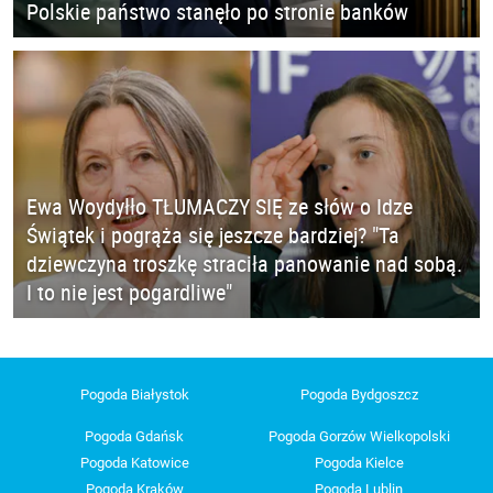
Polskie państwo stanęło po stronie banków
Ewa Woydyłło TŁUMACZY SIĘ ze słów o Idze
Świątek i pogrąża się jeszcze bardziej? "Ta
dziewczyna troszkę straciła panowanie nad sobą.
I to nie jest pogardliwe"
Pogoda Białystok
Pogoda Bydgoszcz
Pogoda Gdańsk
Pogoda Gorzów Wielkopolski
Pogoda Katowice
Pogoda Kielce
Pogoda Kraków
Pogoda Lublin