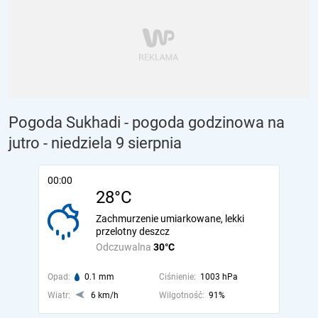
Pogoda Sukhadi - pogoda godzinowa na
jutro
- niedziela 9 sierpnia
00:00
28°C
Zachmurzenie umiarkowane, lekki
przelotny deszcz
Odczuwalna
30°C
Opad:
0.1 mm
Ciśnienie:
1003 hPa
Wiatr:
6 km/h
Wilgotność:
91%