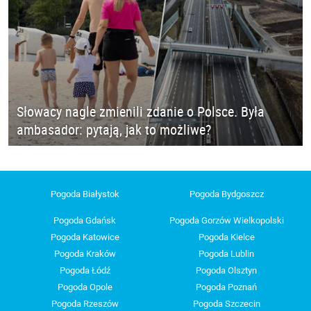
Słowacy nagle zmienili zdanie o Polsce. Była
ambasador: pytają, jak to możliwe?
Pogoda Białystok
Pogoda Bydgoszcz
Pogoda Gdańsk
Pogoda Gorzów Wielkopolski
Pogoda Katowice
Pogoda Kielce
Pogoda Kraków
Pogoda Lublin
Pogoda Łódź
Pogoda Olsztyn
Pogoda Opole
Pogoda Poznań
Pogoda Rzeszów
Pogoda Szczecin