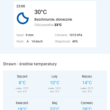
23:00
30°C
Bezchmurnie, słonecznie
Odczuwalna
33°C
Opad:
0 mm
Ciśnienie:
1015 hPa
Wiatr:
14 km/h
Wilgotność:
49%
Strawn - średnie temperatury
Styczeń
Luty
Marzec
8°C
10°C
14°C
maks. 15°C
maks. 18°C
maks. 22°C
min. 4°C
min. 5°C
min. 9°C
Kwiecień
Maj
Czerwiec
19°C
23°C
28°C