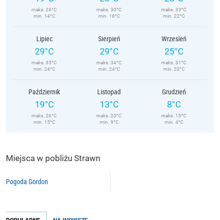
maks. 26°C
maks. 30°C
maks. 33°C
min. 14°C
min. 18°C
min. 22°C
Lipiec
Sierpień
Wrzesień
29°C
29°C
25°C
maks. 35°C
maks. 34°C
maks. 31°C
min. 24°C
min. 24°C
min. 20°C
Październik
Listopad
Grudzień
19°C
13°C
8°C
maks. 26°C
maks. 20°C
maks. 15°C
min. 15°C
min. 9°C
min. 4°C
Miejsca w pobliżu Strawn
Pogoda Gordon