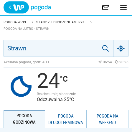
Trwa ładowanie
POLSKA
POGODA WP.PL
STANY ZJEDNOCZONE AMERYKI
POGODA NA JUTRO - STRAWN
EUROPA
ŚWIAT
Aktualna pogoda, godz.
4:11
06:54
20:26
JAKOŚĆ POWIETRZA
24
Bezchmurnie, słonecznie
Odczuwalna 25°C
POGODA
POGODA
POGODA NA
GODZINOWA
DŁUGOTERMINOWA
WEEKEND