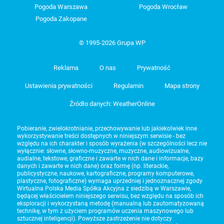
Pogoda Warszawa
Pogoda Wrocław
Pogoda Zakopane
© 1995-2026 Grupa WP
Reklama
O nas
Prywatność
Ustawienia prywatności
Regulamin
Mapa strony
Źródło danych: WeatherOnline
Pobieranie, zwielokrotnianie, przechowywanie lub jakiekolwiek inne
wykorzystywanie treści dostępnych w niniejszym serwisie - bez
względu na ich charakter i sposób wyrażenia (w szczególności lecz nie
wyłącznie: słowne, słowno-muzyczne, muzyczne, audiowizualne,
audialne, tekstowe, graficzne i zawarte w nich dane i informacje, bazy
danych i zawarte w nich dane) oraz formę (np. literackie,
publicystyczne, naukowe, kartograficzne, programy komputerowe,
plastyczne, fotograficzne) wymaga uprzedniej i jednoznacznej zgody
Wirtualna Polska Media Spółka Akcyjna z siedzibą w Warszawie,
będącej właścicielem niniejszego serwisu, bez względu na sposób ich
eksploracji i wykorzystaną metodę (manualną lub zautomatyzowaną
technikę, w tym z użyciem programów uczenia maszynowego lub
sztucznej inteligencji). Powyższe zastrzeżenie nie dotyczy