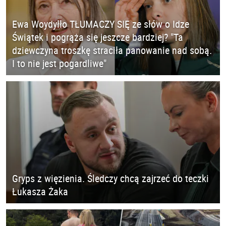
Ewa Woydyłło TŁUMACZY SIĘ ze słów o Idze
Świątek i pogrąża się jeszcze bardziej? "Ta
dziewczyna troszkę straciła panowanie nad sobą.
I to nie jest pogardliwe"
Gryps z więzienia. Śledczy chcą zajrzeć do teczki
Łukasza Żaka