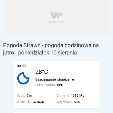
Pogoda Strawn - pogoda godzinowa na
jutro
- poniedziałek 10 sierpnia
00:00
28°C
Bezchmurnie, słonecznie
Odczuwalna
30°C
Opad:
0 mm
Ciśnienie:
1015 hPa
Wiatr:
14 km/h
Wilgotność:
58%