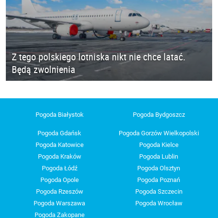
Z tego polskiego lotniska nikt nie chce latać.
Będą zwolnienia
Pogoda Białystok
Pogoda Bydgoszcz
Pogoda Gdańsk
Pogoda Gorzów Wielkopolski
Pogoda Katowice
Pogoda Kielce
Pogoda Kraków
Pogoda Lublin
Pogoda Łódź
Pogoda Olsztyn
Pogoda Opole
Pogoda Poznań
Pogoda Rzeszów
Pogoda Szczecin
Pogoda Warszawa
Pogoda Wrocław
Pogoda Zakopane