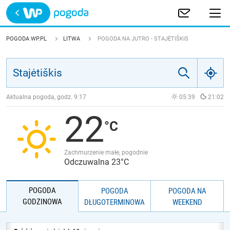
Trwa ładowanie
POLSKA
POGODA WP.PL
LITWA
POGODA NA JUTRO - STAJĖTIŠKIS
EUROPA
ŚWIAT
Aktualna pogoda, godz.
9:17
05:39
21:02
22
JAKOŚĆ POWIETRZA
Zachmurzenie małe, pogodnie
Odczuwalna 23°C
POGODA
POGODA
POGODA NA
GODZINOWA
DŁUGOTERMINOWA
WEEKEND