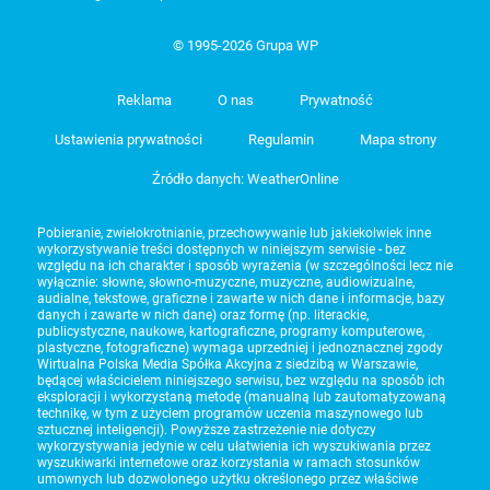
© 1995-2026 Grupa WP
Reklama
O nas
Prywatność
Ustawienia prywatności
Regulamin
Mapa strony
Źródło danych: WeatherOnline
Pobieranie, zwielokrotnianie, przechowywanie lub jakiekolwiek inne
wykorzystywanie treści dostępnych w niniejszym serwisie - bez
względu na ich charakter i sposób wyrażenia (w szczególności lecz nie
wyłącznie: słowne, słowno-muzyczne, muzyczne, audiowizualne,
audialne, tekstowe, graficzne i zawarte w nich dane i informacje, bazy
danych i zawarte w nich dane) oraz formę (np. literackie,
publicystyczne, naukowe, kartograficzne, programy komputerowe,
plastyczne, fotograficzne) wymaga uprzedniej i jednoznacznej zgody
Wirtualna Polska Media Spółka Akcyjna z siedzibą w Warszawie,
będącej właścicielem niniejszego serwisu, bez względu na sposób ich
eksploracji i wykorzystaną metodę (manualną lub zautomatyzowaną
technikę, w tym z użyciem programów uczenia maszynowego lub
sztucznej inteligencji). Powyższe zastrzeżenie nie dotyczy
wykorzystywania jedynie w celu ułatwienia ich wyszukiwania przez
wyszukiwarki internetowe oraz korzystania w ramach stosunków
umownych lub dozwolonego użytku określonego przez właściwe