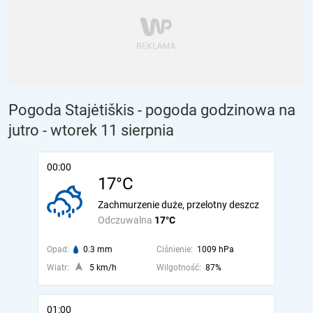
Pogoda Stajėtiškis - pogoda godzinowa na
jutro
- wtorek 11 sierpnia
00:00
17°C
Zachmurzenie duże, przelotny deszcz
Odczuwalna
17°C
Opad:
0.3 mm
Ciśnienie:
1009 hPa
Wiatr:
5 km/h
Wilgotność:
87%
01:00