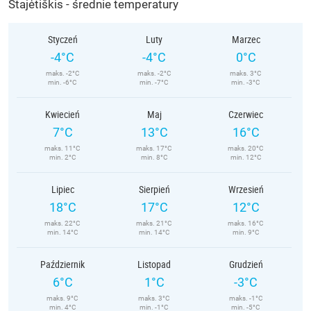
Stajėtiškis - średnie temperatury
Styczeń
Luty
Marzec
-4°C
-4°C
0°C
maks. -2°C
maks. -2°C
maks. 3°C
min. -6°C
min. -7°C
min. -3°C
Kwiecień
Maj
Czerwiec
7°C
13°C
16°C
maks. 11°C
maks. 17°C
maks. 20°C
min. 2°C
min. 8°C
min. 12°C
Lipiec
Sierpień
Wrzesień
18°C
17°C
12°C
maks. 22°C
maks. 21°C
maks. 16°C
min. 14°C
min. 14°C
min. 9°C
Październik
Listopad
Grudzień
6°C
1°C
-3°C
maks. 9°C
maks. 3°C
maks. -1°C
min. 4°C
min. -1°C
min. -5°C