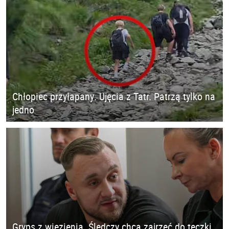
Chłopiec przyłapany. Ujęcia z Tatr. Patrzą tylko na
jedno
Gryps z więzienia. Śledczy chcą zajrzeć do teczki