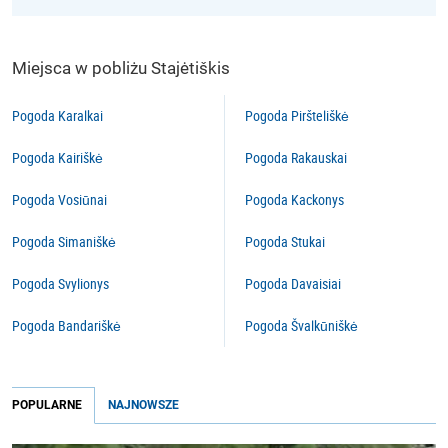
Miejsca w pobliżu Stajėtiškis
Pogoda Karalkai
Pogoda Piršteliškė
Pogoda Kairiškė
Pogoda Rakauskai
Pogoda Vosiūnai
Pogoda Kackonys
Pogoda Simaniškė
Pogoda Stukai
Pogoda Svylionys
Pogoda Davaisiai
Pogoda Bandariškė
Pogoda Švalkūniškė
POPULARNE
NAJNOWSZE