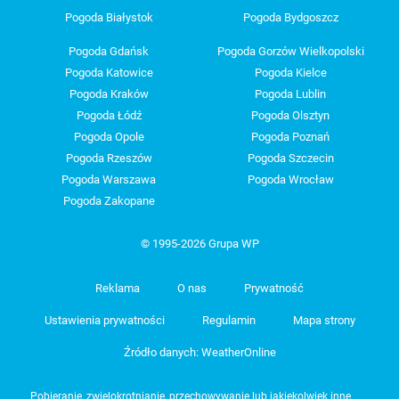
Pogoda Białystok
Pogoda Bydgoszcz
Pogoda Gdańsk
Pogoda Gorzów Wielkopolski
Pogoda Katowice
Pogoda Kielce
Pogoda Kraków
Pogoda Lublin
Pogoda Łódź
Pogoda Olsztyn
Pogoda Opole
Pogoda Poznań
Pogoda Rzeszów
Pogoda Szczecin
Pogoda Warszawa
Pogoda Wrocław
Pogoda Zakopane
© 1995-2026 Grupa WP
Reklama
O nas
Prywatność
Ustawienia prywatności
Regulamin
Mapa strony
Źródło danych: WeatherOnline
Pobieranie, zwielokrotnianie, przechowywanie lub jakiekolwiek inne