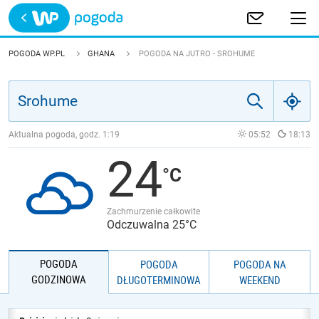
Trwa ładowanie
POLSKA
POGODA WP.PL
GHANA
POGODA NA JUTRO - SROHUME
EUROPA
ŚWIAT
Aktualna pogoda, godz.
1:19
05:52
18:13
24
JAKOŚĆ POWIETRZA
Zachmurzenie całkowite
Odczuwalna 25°C
POGODA
POGODA
POGODA NA
GODZINOWA
DŁUGOTERMINOWA
WEEKEND