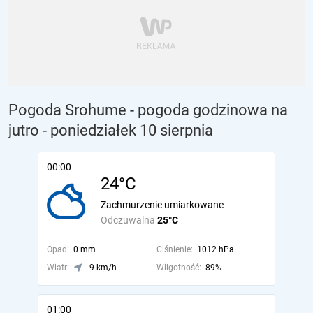
Pogoda Srohume - pogoda godzinowa na
jutro
- poniedziałek 10 sierpnia
00:00
24°C
Zachmurzenie umiarkowane
Odczuwalna
25°C
Opad:
0 mm
Ciśnienie:
1012 hPa
Wiatr:
9 km/h
Wilgotność:
89%
01:00