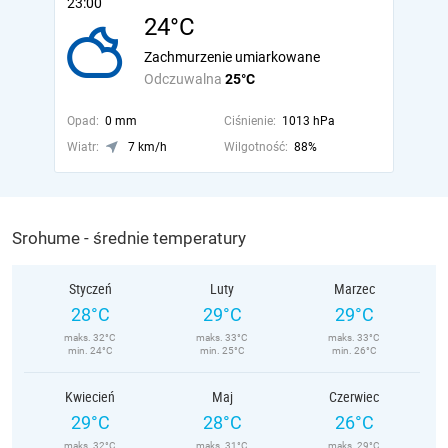
23:00
24°C
Zachmurzenie umiarkowane
Odczuwalna
25°C
Opad:
0 mm
Ciśnienie:
1013 hPa
Wiatr:
7 km/h
Wilgotność:
88%
Srohume - średnie temperatury
Styczeń
Luty
Marzec
28°C
29°C
29°C
maks. 32°C
maks. 33°C
maks. 33°C
min. 24°C
min. 25°C
min. 26°C
Kwiecień
Maj
Czerwiec
29°C
28°C
26°C
maks. 32°C
maks. 31°C
maks. 29°C