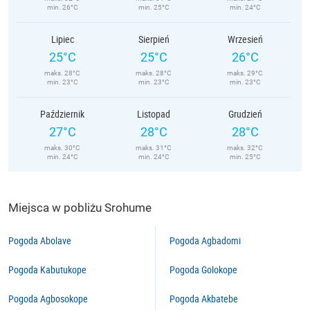
min. 26°C
min. 25°C
min. 24°C
Lipiec
Sierpień
Wrzesień
25°C
25°C
26°C
maks. 28°C
maks. 28°C
maks. 29°C
min. 23°C
min. 23°C
min. 23°C
Październik
Listopad
Grudzień
27°C
28°C
28°C
maks. 30°C
maks. 31°C
maks. 32°C
min. 24°C
min. 24°C
min. 25°C
Miejsca w pobliżu Srohume
Pogoda Abolave
Pogoda Agbadomi
Pogoda Kabutukope
Pogoda Golokope
Pogoda Agbosokope
Pogoda Akbatebe