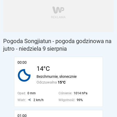
Pogoda Songjiatun - pogoda godzinowa na
jutro
- niedziela 9 sierpnia
00:00
14°C
Bezchmurnie, słonecznie
Odczuwalna
15°C
Opad:
0 mm
Ciśnienie:
1014 hPa
Wiatr:
2 km/h
Wilgotność:
99%
01:00