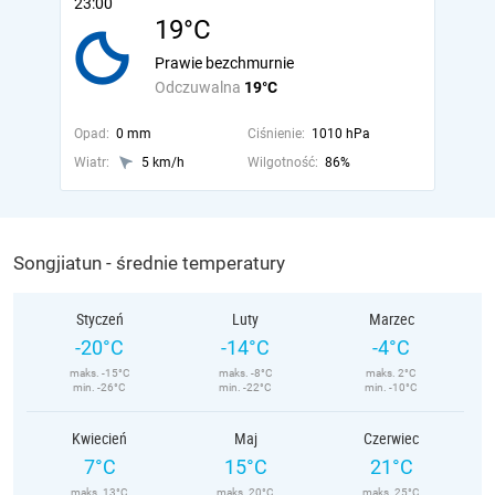
23:00
19°C
Prawie bezchmurnie
Odczuwalna
19°C
Opad:
0 mm
Ciśnienie:
1010 hPa
Wiatr:
5 km/h
Wilgotność:
86%
Songjiatun - średnie temperatury
Styczeń
Luty
Marzec
-20°C
-14°C
-4°C
maks. -15°C
maks. -8°C
maks. 2°C
min. -26°C
min. -22°C
min. -10°C
Kwiecień
Maj
Czerwiec
7°C
15°C
21°C
maks. 13°C
maks. 20°C
maks. 25°C