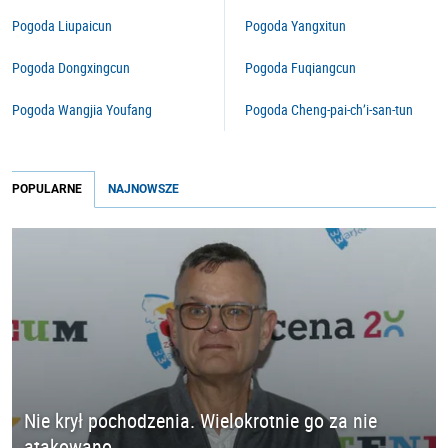
Pogoda Liupaicun
Pogoda Yangxitun
Pogoda Dongxingcun
Pogoda Fuqiangcun
Pogoda Wangjia Youfang
Pogoda Cheng-pai-ch’i-san-tun
POPULARNE
NAJNOWSZE
Nie krył pochodzenia. Wielokrotnie go za nie
atakowano