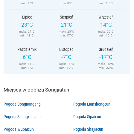
min. 1°C
min. 8°C
min. 15°C
Lipiec
Sierpień
Wrzesień
23°C
21°C
14°C
maks. 27°C
maks. 25°C
maks. 20°C
min. 18°C
min. 17°C
min. 10°C
Październik
Listopad
Grudzień
6°C
-7°C
-17°C
maks. 11°C
maks. -1°C
maks. -12°C
min. 1°C
min. -10°C
min. -22°C
Miejsca w pobliżu Songjiatun
Pogoda Dongnangang
Pogoda Lianshengcun
Pogoda Shengxingcun
Pogoda Sipaicun
Pogoda Wupaicun
Pogoda Shajiacun