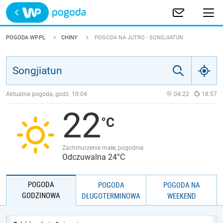
Trwa ładowanie
POLSKA
POGODA WP.PL
CHINY
POGODA NA JUTRO - SONGJIATUN
EUROPA
ŚWIAT
Aktualna pogoda, godz.
10:04
04:22
18:57
22
JAKOŚĆ POWIETRZA
Zachmurzenie małe, pogodnie
Odczuwalna 24°C
POGODA
POGODA
POGODA NA
GODZINOWA
DŁUGOTERMINOWA
WEEKEND