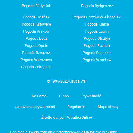
Pogoda Białystok
Pogoda Bydgoszcz
Pogoda Gdańsk
Pogoda Gorzów Wielkopolski
Pogoda Katowice
Pogoda Kielce
Pogoda Kraków
Pogoda Lublin
Pogoda Łódź
Pogoda Olsztyn
Pogoda Opole
Pogoda Poznań
Pogoda Rzeszów
Pogoda Szczecin
Pogoda Warszawa
Pogoda Wrocław
Pogoda Zakopane
© 1995-2026 Grupa WP
Reklama
O nas
Prywatność
Ustawienia prywatności
Regulamin
Mapa strony
Źródło danych: WeatherOnline
Pobieranie, zwielokrotnianie, przechowywanie lub jakiekolwiek inne