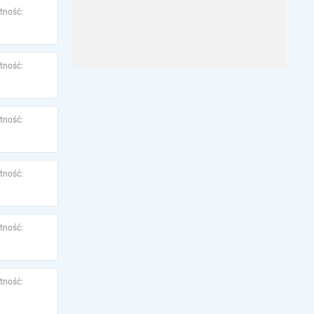
tność:
tność:
tność:
tność:
tność:
tność: