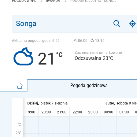
POGODA WP.PL
RWANDA
POGODA NA JUTRO - SONGA
Aktualna pogoda, godz.
6:59
06:06
18:10
21
Zachmurzenie umiarkowane
Odczuwalna 23°C
Pogoda godzinowa
°C
28°