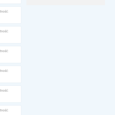
tność:
tność:
tność:
tność:
tność:
tność: