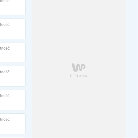
tność:
tność:
tność:
tność:
tność:
tność: