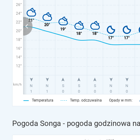
26°
24°
22°
20°
18°
16°
14°
12°
km/h
Temperatura
Temp. odczuwalna
Opady w mm:
Pogoda Songa - pogoda godzinowa na 