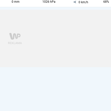
0 mm
1026 hPa
68%
0 km/h