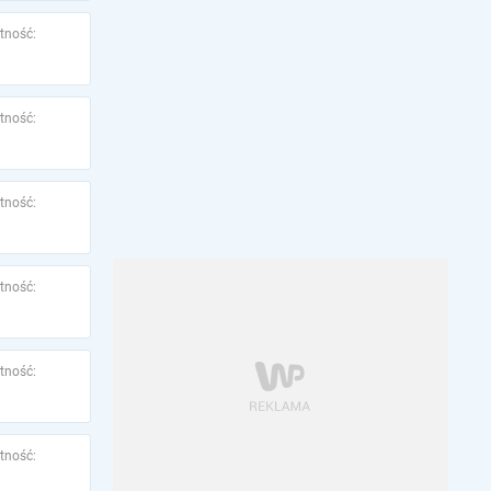
tność:
tność:
tność:
tność:
tność:
tność: