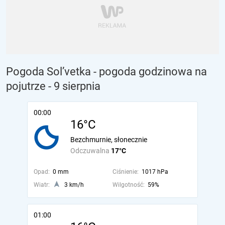
Pogoda Sol’vetka - pogoda godzinowa na
pojutrze
- 9 sierpnia
00:00
16°C
Bezchmurnie, słonecznie
Odczuwalna
17°C
Opad:
0 mm
Ciśnienie:
1017 hPa
Wiatr:
3 km/h
Wilgotność:
59%
01:00