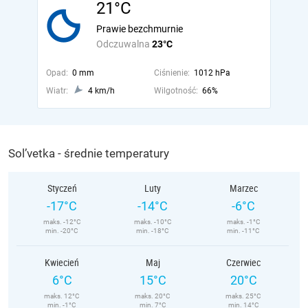
21°C
Prawie bezchmurnie
Odczuwalna
23°C
Opad:
0 mm
Ciśnienie:
1012 hPa
Wiatr:
4 km/h
Wilgotność:
66%
Sol’vetka - średnie temperatury
Styczeń
Luty
Marzec
-17°C
-14°C
-6°C
maks. -12°C
maks. -10°C
maks. -1°C
min. -20°C
min. -18°C
min. -11°C
Kwiecień
Maj
Czerwiec
6°C
15°C
20°C
maks. 12°C
maks. 20°C
maks. 25°C
min. -1°C
min. 7°C
min. 14°C