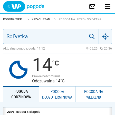
Trwa ładowanie
POLSKA
POGODA WP.PL
KAZACHSTAN
POGODA NA JUTRO - SOL’VETKA
EUROPA
ŚWIAT
Aktualna pogoda, godz.
11:12
05:25
20:36
14
JAKOŚĆ POWIETRZA
Prawie bezchmurnie
Odczuwalna 14°C
POGODA
POGODA
POGODA NA
GODZINOWA
DŁUGOTERMINOWA
WEEKEND