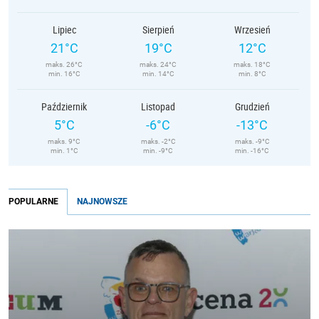
Lipiec
Sierpień
Wrzesień
21°C
19°C
12°C
maks. 26°C
maks. 24°C
maks. 18°C
min. 16°C
min. 14°C
min. 8°C
Październik
Listopad
Grudzień
5°C
-6°C
-13°C
maks. 9°C
maks. -2°C
maks. -9°C
min. 1°C
min. -9°C
min. -16°C
POPULARNE
NAJNOWSZE