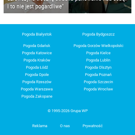
I to nie jest pogardliwe"
Pogoda Białystok
Pogoda Bydgoszcz
Pogoda Gdańsk
Pogoda Gorzów Wielkopolski
Pogoda Katowice
Pogoda Kielce
Pogoda Kraków
Pogoda Lublin
Pogoda Łódź
Pogoda Olsztyn
Pogoda Opole
Pogoda Poznań
Pogoda Rzeszów
Pogoda Szczecin
Pogoda Warszawa
Pogoda Wrocław
Pogoda Zakopane
© 1995-2026 Grupa WP
Reklama
O nas
Prywatność