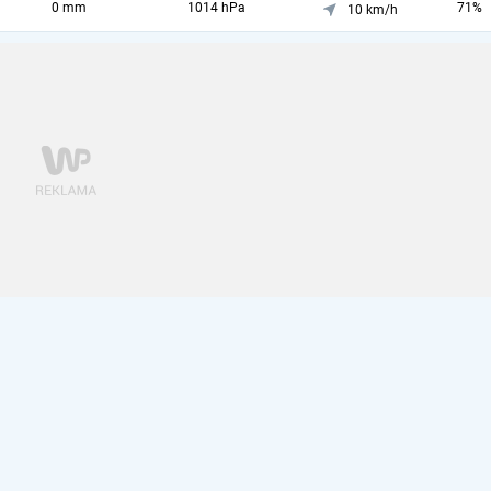
0 mm
1014 hPa
71%
10 km/h