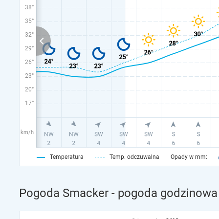
38°
35°
32°
29°
26°
23°
20°
17°
km/h
Temperatura
Temp. odczuwalna
Opady w mm:
Pogoda Smacker - pogoda godzinowa 