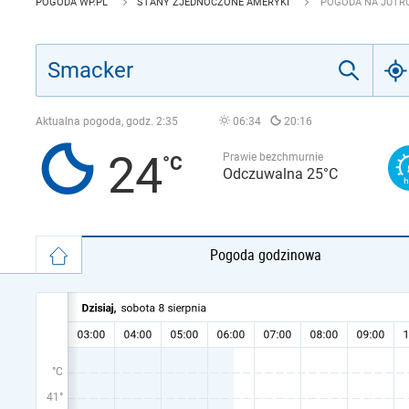
POGODA WP.PL
STANY ZJEDNOCZONE AMERYKI
POGODA NA JUTRO
Aktualna pogoda, godz.
2:35
06:34
20:16
24
Prawie bezchmurnie
Odczuwalna 25°C
Pogoda godzinowa
°C
41°