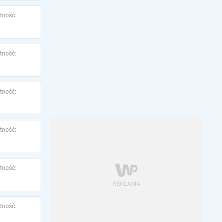
tność:
tność:
tność:
tność:
tność:
tność: