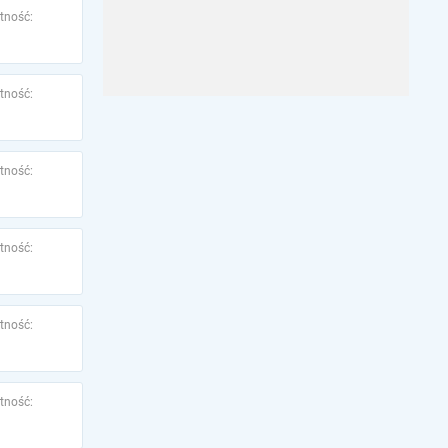
tność:
tność:
tność:
tność:
tność:
tność: