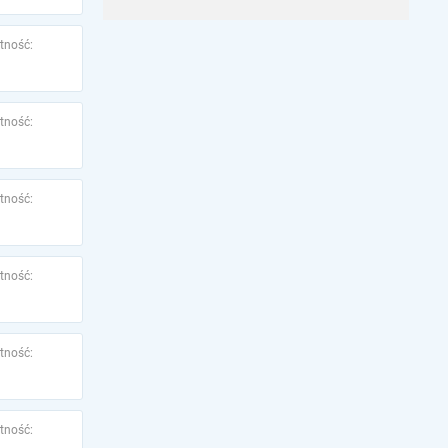
tność:
tność:
tność:
tność:
tność:
tność: