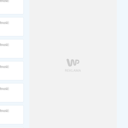
tność:
tność:
tność:
tność:
tność:
tność: