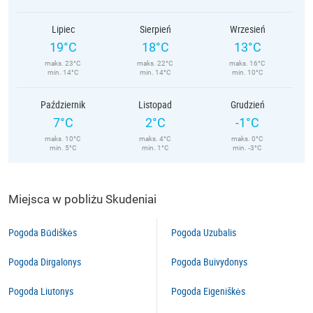
Lipiec
Sierpień
Wrzesień
19°C
18°C
13°C
maks. 23°C
maks. 22°C
maks. 16°C
min. 14°C
min. 14°C
min. 10°C
Październik
Listopad
Grudzień
7°C
2°C
-1°C
maks. 10°C
maks. 4°C
maks. 0°C
min. 5°C
min. 1°C
min. -3°C
Miejsca w pobliżu Skudeniai
Pogoda Būdiškės
Pogoda Uzubalis
Pogoda Dirgalonys
Pogoda Buivydonys
Pogoda Liutonys
Pogoda Eigeniškės