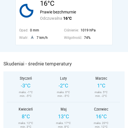
16°C
Prawie bezchmurnie
Odczuwalna
16°C
Opad:
0 mm
Ciśnienie:
1019 hPa
Wiatr:
7 km/h
Wilgotność:
74%
Skudeniai - średnie temperatury
Styczeń
Luty
Marzec
-3°C
-2°C
1°C
maks. -1°C
maks. 0°C
maks. 5°C
min. -5°C
min. -5°C
min. -2°C
Kwiecień
Maj
Czerwiec
8°C
13°C
16°C
maks. 12°C
maks. 17°C
maks. 20°C
min. 3°C
min. 8°C
min. 12°C