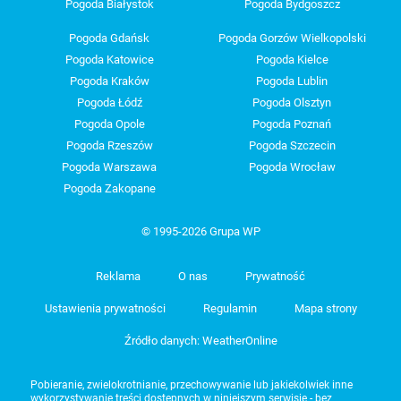
Pogoda Białystok
Pogoda Bydgoszcz
Pogoda Gdańsk
Pogoda Gorzów Wielkopolski
Pogoda Katowice
Pogoda Kielce
Pogoda Kraków
Pogoda Lublin
Pogoda Łódź
Pogoda Olsztyn
Pogoda Opole
Pogoda Poznań
Pogoda Rzeszów
Pogoda Szczecin
Pogoda Warszawa
Pogoda Wrocław
Pogoda Zakopane
© 1995-2026 Grupa WP
Reklama
O nas
Prywatność
Ustawienia prywatności
Regulamin
Mapa strony
Źródło danych: WeatherOnline
Pobieranie, zwielokrotnianie, przechowywanie lub jakiekolwiek inne
wykorzystywanie treści dostępnych w niniejszym serwisie - bez