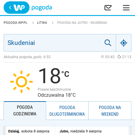
Trwa ładowanie
POLSKA
POGODA WP.PL
LITWA
POGODA NA JUTRO - SKUDENIAI
EUROPA
ŚWIAT
Aktualna pogoda, godz.
6:55
05:45
21:13
18
JAKOŚĆ POWIETRZA
Prawie bezchmurnie
Odczuwalna 18°C
POGODA
POGODA
POGODA NA
GODZINOWA
DŁUGOTERMINOWA
WEEKEND