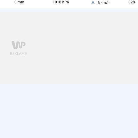
0 mm
1018 hPa
82%
6 km/h