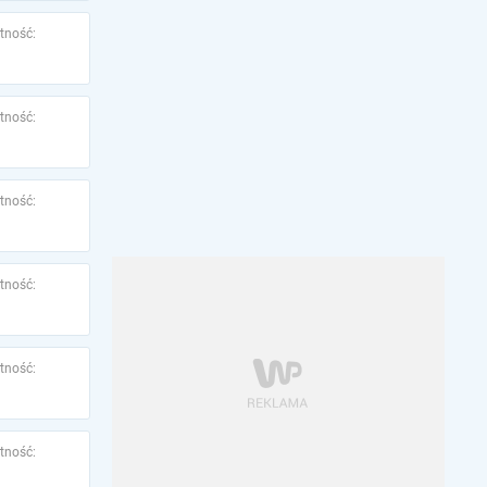
tność:
tność:
tność:
tność:
tność:
tność: