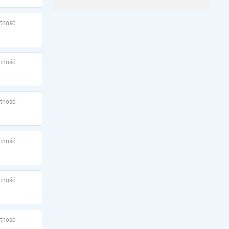
tność:
tność:
tność:
tność:
tność:
tność: