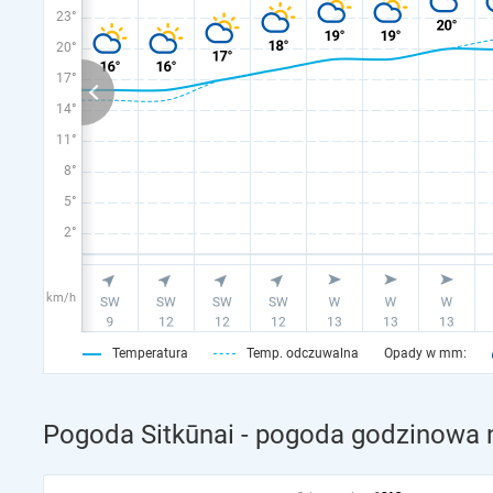
23°
20°
17°
14°
11°
8°
5°
2°
km/h
Temperatura
Temp. odczuwalna
Opady w mm:
Pogoda Sitkūnai - pogoda godzinowa n