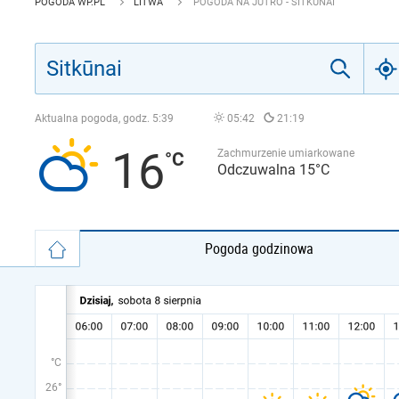
POGODA WP.PL
LITWA
POGODA NA JUTRO - SITKŪNAI
Aktualna pogoda, godz.
5:39
05:42
21:19
16
Zachmurzenie umiarkowane
Odczuwalna 15°C
Pogoda godzinowa
°C
26°