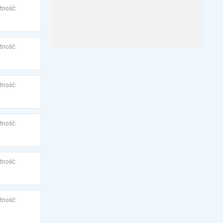
tność:
tność:
tność:
tność:
tność:
tność: