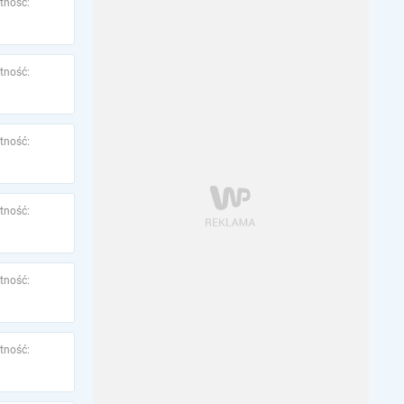
tność:
tność:
tność:
tność:
tność:
tność: