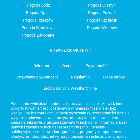
Pogoda Łódź
Pogoda Olsztyn
Pogoda Opole
Pogoda Poznań
Pogoda Rzeszów
Pogoda Szczecin
Pogoda Warszawa
Pogoda Wrocław
Pogoda Zakopane
© 1995-2026 Grupa WP
Reklama
O nas
Prywatność
Ustawienia prywatności
Regulamin
Mapa strony
Źródło danych: WeatherOnline
Pobieranie, zwielokrotnianie, przechowywanie lub jakiekolwiek inne
wykorzystywanie treści dostępnych w niniejszym serwisie - bez
względu na ich charakter i sposób wyrażenia (w szczególności lecz nie
wyłącznie: słowne, słowno-muzyczne, muzyczne, audiowizualne,
audialne, tekstowe, graficzne i zawarte w nich dane i informacje, bazy
danych i zawarte w nich dane) oraz formę (np. literackie,
publicystyczne, naukowe, kartograficzne, programy komputerowe,
plastyczne, fotograficzne) wymaga uprzedniej i jednoznacznej zgody