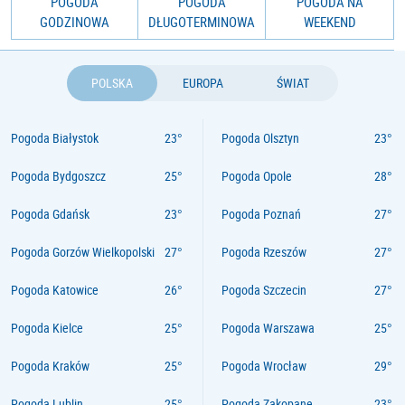
POGODA
POGODA
POGODA NA
GODZINOWA
DŁUGOTERMINOWA
WEEKEND
POLSKA
EUROPA
ŚWIAT
Pogoda Białystok
Pogoda Olsztyn
Pogoda Bydgoszcz
Pogoda Opole
Pogoda Gdańsk
Pogoda Poznań
Pogoda Gorzów Wielkopolski
Pogoda Rzeszów
Pogoda Katowice
Pogoda Szczecin
Pogoda Kielce
Pogoda Warszawa
Pogoda Kraków
Pogoda Wrocław
Pogoda Lublin
Pogoda Zakopane