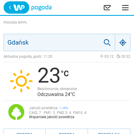
Trwa ładowanie
POLSKA
POGODA WP.PL
EUROPA
ŚWIAT
Aktualna pogoda, godz.
11:20
05:12
20:32
23
JAKOŚĆ POWIETRZA
Bezchmurnie, słonecznie
Odczuwalna 24°C
Jakość powietrza:
CAIQ:
7
PM1:
3
PM2.5:
4
PM10:
4
Wspaniała jakość powietrza