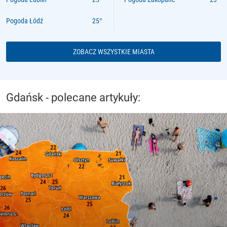
Pogoda Łódź
ZOBACZ WSZYSTKIE MIASTA
Gdańsk - polecane artykuły: