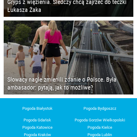
Gryps z więzienia. Śledczy chcą zajrzeć do teczki
Łukasza Żaka
Słowacy nagle zmienili zdanie o Polsce. Była
ambasador: pytają, jak to możliwe?
Pogoda Białystok
Pogoda Bydgoszcz
Pogoda Gdańsk
Pogoda Gorzów Wielkopolski
Pogoda Katowice
Pogoda Kielce
Pogoda Kraków
Pogoda Lublin