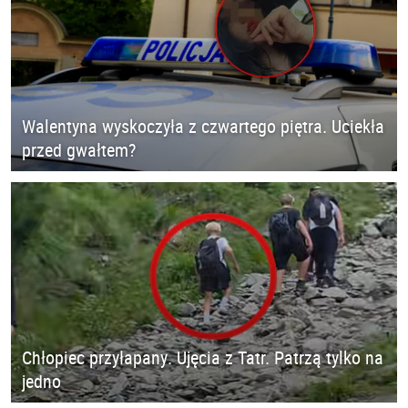
Walentyna wyskoczyła z czwartego piętra. Uciekła
przed gwałtem?
Chłopiec przyłapany. Ujęcia z Tatr. Patrzą tylko na
jedno