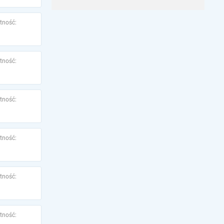
tność:
tność:
tność:
tność:
tność:
tność: