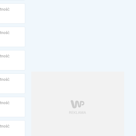
tność:
tność:
tność:
tność:
tność:
tność: