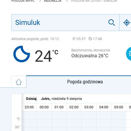
POGODA WP.PL
INDONEZJA
POGODA NA JUTRO - SIMULUK
Aktualna pogoda, godz.
10:12
05:57
17:48
24
Bezchmurnie, słonecznie
Odczuwalna 26°C
Pogoda godzinowa
°C
36°