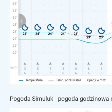
34°
32°
30°
28°
26°
24°
22°
20°
km/h
Temperatura
Temp. odczuwalna
Opady w mm:
Pogoda Simuluk - pogoda godzinowa n