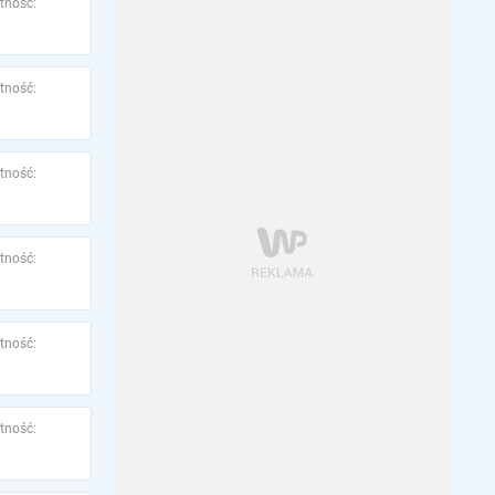
tność:
tność:
tność:
tność:
tność:
tność: