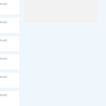
tność:
tność:
tność:
tność:
tność:
tność: