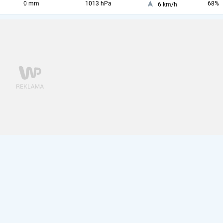
0 mm
1013 hPa
68%
6 km/h