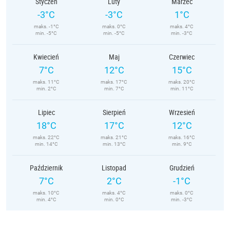
Styczeń
Luty
Marzec
-3°C
-3°C
1°C
maks. -1°C
maks. 0°C
maks. 4°C
min. -5°C
min. -5°C
min. -3°C
Kwiecień
Maj
Czerwiec
7°C
12°C
15°C
maks. 11°C
maks. 17°C
maks. 20°C
min. 2°C
min. 7°C
min. 11°C
Lipiec
Sierpień
Wrzesień
18°C
17°C
12°C
maks. 22°C
maks. 21°C
maks. 16°C
min. 14°C
min. 13°C
min. 9°C
Październik
Listopad
Grudzień
7°C
2°C
-1°C
maks. 10°C
maks. 4°C
maks. 0°C
min. 4°C
min. 0°C
min. -3°C