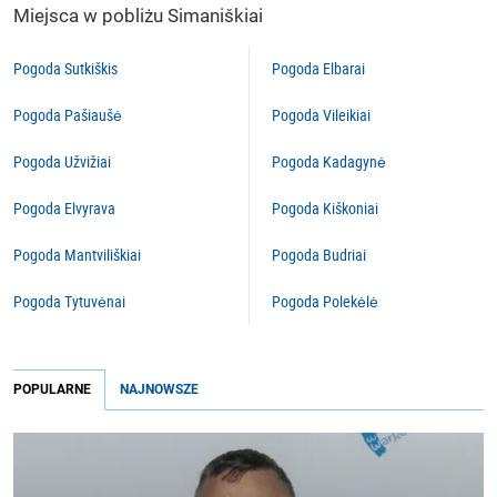
Miejsca w pobliżu Simaniškiai
Pogoda Sutkiškis
Pogoda Elbarai
Pogoda Pašiaušė
Pogoda Vileikiai
Pogoda Užvižiai
Pogoda Kadagynė
Pogoda Elvyrava
Pogoda Kiškoniai
Pogoda Mantviliškiai
Pogoda Budriai
Pogoda Tytuvėnai
Pogoda Polekėlė
POPULARNE
NAJNOWSZE