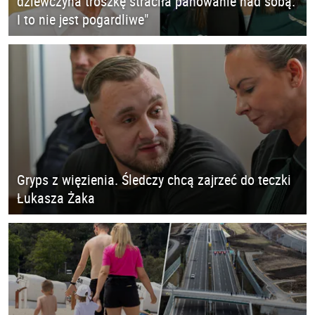
dziewczyna troszkę straciła panowanie nad sobą.
I to nie jest pogardliwe"
Gryps z więzienia. Śledczy chcą zajrzeć do teczki
Łukasza Żaka