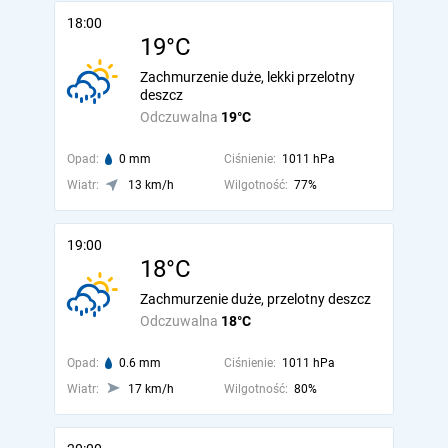
18:00
19°C
Zachmurzenie duże, lekki przelotny
deszcz
Odczuwalna
19°C
Opad:
0 mm
Ciśnienie:
1011 hPa
Wiatr:
13 km/h
Wilgotność:
77%
19:00
18°C
Zachmurzenie duże, przelotny deszcz
Odczuwalna
18°C
Opad:
0.6 mm
Ciśnienie:
1011 hPa
Wiatr:
17 km/h
Wilgotność:
80%