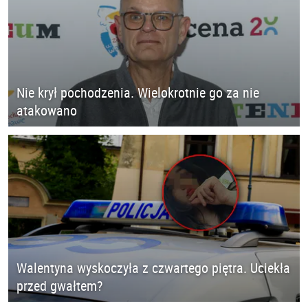
Nie krył pochodzenia. Wielokrotnie go za nie
atakowano
Walentyna wyskoczyła z czwartego piętra. Uciekła
przed gwałtem?