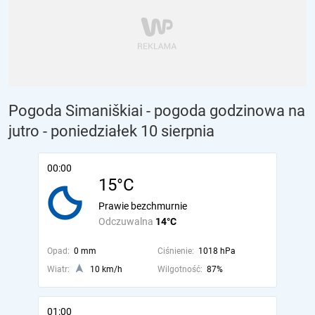
Pogoda Simaniškiai - pogoda godzinowa na
jutro
- poniedziałek 10 sierpnia
00:00
15°C
Prawie bezchmurnie
Odczuwalna
14°C
Opad:
0 mm
Ciśnienie:
1018 hPa
Wiatr:
10 km/h
Wilgotność:
87%
01:00