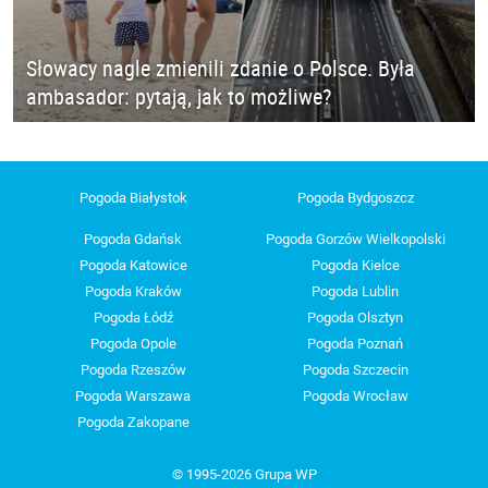
Słowacy nagle zmienili zdanie o Polsce. Była
ambasador: pytają, jak to możliwe?
Pogoda Białystok
Pogoda Bydgoszcz
Pogoda Gdańsk
Pogoda Gorzów Wielkopolski
Pogoda Katowice
Pogoda Kielce
Pogoda Kraków
Pogoda Lublin
Pogoda Łódź
Pogoda Olsztyn
Pogoda Opole
Pogoda Poznań
Pogoda Rzeszów
Pogoda Szczecin
Pogoda Warszawa
Pogoda Wrocław
Pogoda Zakopane
© 1995-2026 Grupa WP