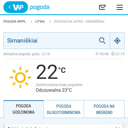
Trwa ładowanie
POLSKA
POGODA WP.PL
LITWA
POGODA NA JUTRO - SIMANIŠKIAI
EUROPA
ŚWIAT
Aktualna pogoda, godz.
12:16
05:48
21:19
22
JAKOŚĆ POWIETRZA
Zachmurzenie małe, pogodnie
Odczuwalna 23°C
POGODA
POGODA
POGODA NA
GODZINOWA
DŁUGOTERMINOWA
WEEKEND