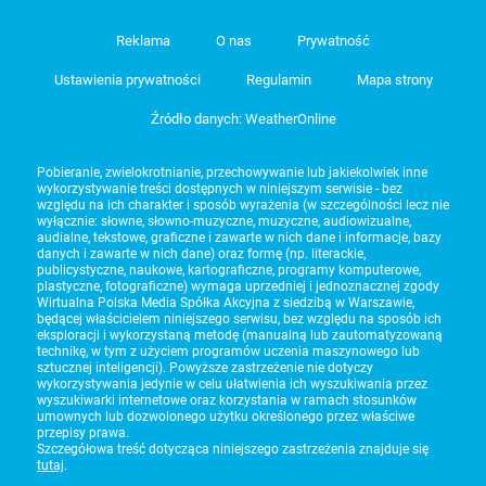
Reklama
O nas
Prywatność
Ustawienia prywatności
Regulamin
Mapa strony
Źródło danych: WeatherOnline
Pobieranie, zwielokrotnianie, przechowywanie lub jakiekolwiek inne
wykorzystywanie treści dostępnych w niniejszym serwisie - bez
względu na ich charakter i sposób wyrażenia (w szczególności lecz nie
wyłącznie: słowne, słowno-muzyczne, muzyczne, audiowizualne,
audialne, tekstowe, graficzne i zawarte w nich dane i informacje, bazy
danych i zawarte w nich dane) oraz formę (np. literackie,
publicystyczne, naukowe, kartograficzne, programy komputerowe,
plastyczne, fotograficzne) wymaga uprzedniej i jednoznacznej zgody
Wirtualna Polska Media Spółka Akcyjna z siedzibą w Warszawie,
będącej właścicielem niniejszego serwisu, bez względu na sposób ich
eksploracji i wykorzystaną metodę (manualną lub zautomatyzowaną
technikę, w tym z użyciem programów uczenia maszynowego lub
sztucznej inteligencji). Powyższe zastrzeżenie nie dotyczy
wykorzystywania jedynie w celu ułatwienia ich wyszukiwania przez
wyszukiwarki internetowe oraz korzystania w ramach stosunków
umownych lub dozwolonego użytku określonego przez właściwe
przepisy prawa.
Szczegółowa treść dotycząca niniejszego zastrzeżenia znajduje się
tutaj
.