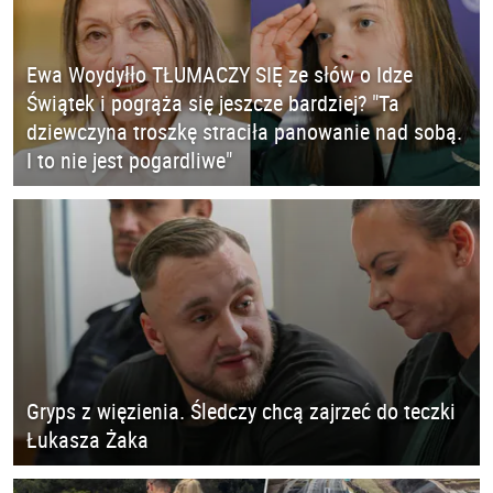
Ewa Woydyłło TŁUMACZY SIĘ ze słów o Idze
Świątek i pogrąża się jeszcze bardziej? "Ta
dziewczyna troszkę straciła panowanie nad sobą.
I to nie jest pogardliwe"
Gryps z więzienia. Śledczy chcą zajrzeć do teczki
Łukasza Żaka