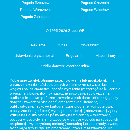
Pogoda Rzeszów
Pogoda Szczecin
Pogoda Warszawa
Pogoda Wrocław
Pogoda Zakopane
© 1995-2026 Grupa WP
Reklama
O nas
Prywatność
Ustawienia prywatności
Regulamin
Mapa strony
Źródło danych: WeatherOnline
Pobieranie, zwielokrotnianie, przechowywanie lub jakiekolwiek inne
wykorzystywanie treści dostępnych w niniejszym serwisie - bez
względu na ich charakter i sposób wyrażenia (w szczególności lecz nie
wyłącznie: słowne, słowno-muzyczne, muzyczne, audiowizualne,
audialne, tekstowe, graficzne i zawarte w nich dane i informacje, bazy
danych i zawarte w nich dane) oraz formę (np. literackie,
publicystyczne, naukowe, kartograficzne, programy komputerowe,
plastyczne, fotograficzne) wymaga uprzedniej i jednoznacznej zgody
Wirtualna Polska Media Spółka Akcyjna z siedzibą w Warszawie,
będącej właścicielem niniejszego serwisu, bez względu na sposób ich
eksploracji i wykorzystaną metodę (manualną lub zautomatyzowaną
technikę, w tym z użyciem programów uczenia maszynowego lub