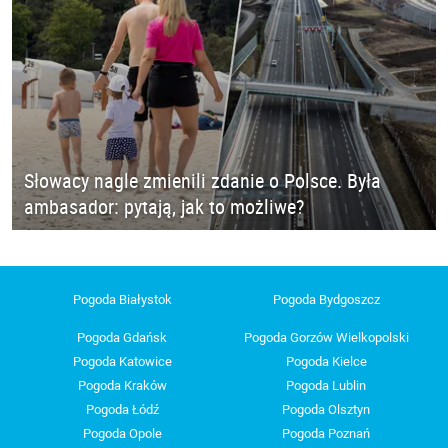
Słowacy nagle zmienili zdanie o Polsce. Była
ambasador: pytają, jak to możliwe?
Pogoda Białystok
Pogoda Bydgoszcz
Pogoda Gdańsk
Pogoda Gorzów Wielkopolski
Pogoda Katowice
Pogoda Kielce
Pogoda Kraków
Pogoda Lublin
Pogoda Łódź
Pogoda Olsztyn
Pogoda Opole
Pogoda Poznań