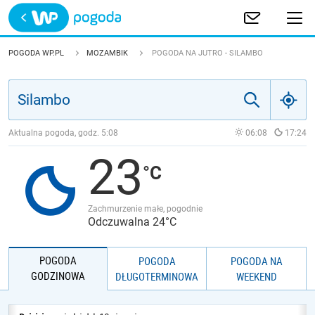
Trwa ładowanie
POLSKA
POGODA WP.PL
MOZAMBIK
POGODA NA JUTRO - SILAMBO
EUROPA
ŚWIAT
Aktualna pogoda, godz.
5:08
06:08
17:24
23
JAKOŚĆ POWIETRZA
Zachmurzenie małe, pogodnie
Odczuwalna 24°C
POGODA
POGODA
POGODA NA
GODZINOWA
DŁUGOTERMINOWA
WEEKEND