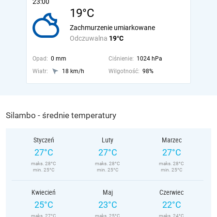
23:00
19°C
Zachmurzenie umiarkowane
Odczuwalna
19°C
Opad:
0 mm
Ciśnienie:
1024 hPa
Wiatr:
18 km/h
Wilgotność:
98%
Silambo - średnie temperatury
Styczeń
Luty
Marzec
27°C
27°C
27°C
maks. 28°C
maks. 28°C
maks. 28°C
min. 25°C
min. 25°C
min. 25°C
Kwiecień
Maj
Czerwiec
25°C
23°C
22°C
maks. 27°C
maks. 25°C
maks. 24°C