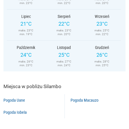
min. 23°C
min. 22°C
min. 20°C
Lipiec
Sierpień
Wrzesień
21°C
22°C
23°C
maks. 23°C
maks. 23°C
maks. 25°C
min. 19°C
min. 20°C
min. 22°C
Październik
Listopad
Grudzień
24°C
25°C
26°C
maks. 26°C
maks. 27°C
maks. 28°C
min. 23°C
min. 24°C
min. 25°C
Miejsca w pobliżu Silambo
Pogoda Uane
Pogoda Macauzo
Pogoda Iobela