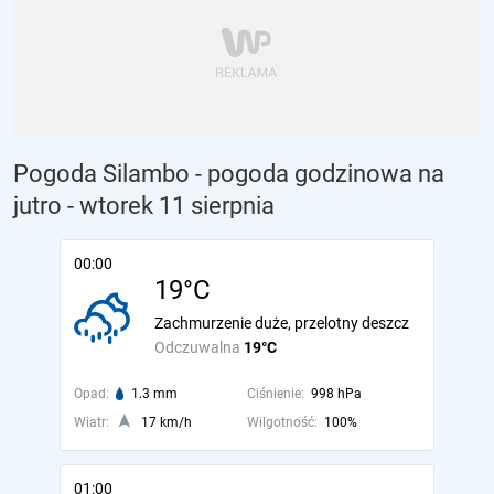
Pogoda Silambo - pogoda godzinowa na
jutro
- wtorek 11 sierpnia
00:00
19°C
Zachmurzenie duże, przelotny deszcz
Odczuwalna
19°C
Opad:
1.3 mm
Ciśnienie:
998 hPa
Wiatr:
17 km/h
Wilgotność:
100%
01:00