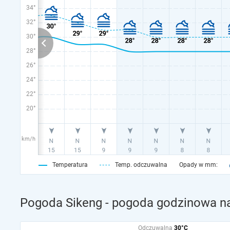
34°
32°
30°
28°
26°
24°
22°
20°
km/h
Temperatura
Temp. odczuwalna
Opady w mm:
Pogoda Sikeng - pogoda godzinowa na
Odczuwalna
30°C