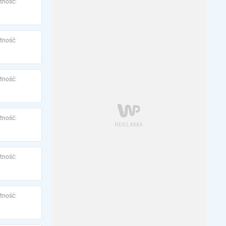
tność:
tność:
tność:
tność:
tność:
tność: