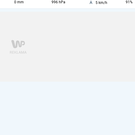
0 mm
996 hPa
91%
5 km/h