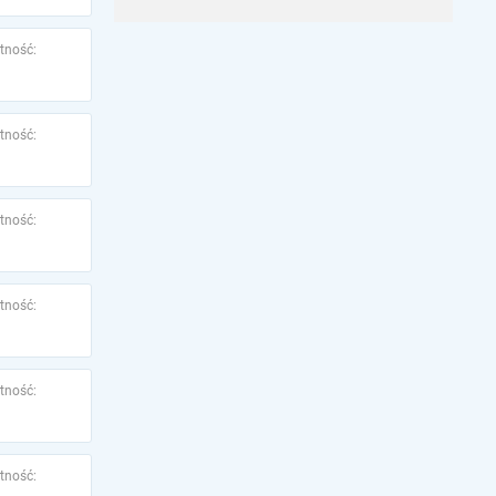
tność:
tność:
tność:
tność:
tność:
tność: