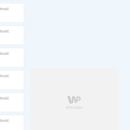
tność:
tność:
tność:
tność:
tność:
tność: