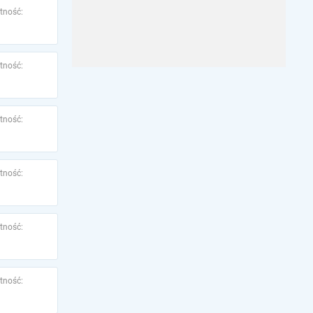
tność:
tność:
tność:
tność:
tność:
tność: