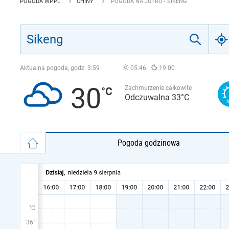
POGODA WP.PL
CHINY
POGODA NA JUTRO - SIKENG
Aktualna pogoda, godz.
3:59
05:46
19:00
30
Zachmurzenie całkowite
Odczuwalna 33°C
Pogoda godzinowa
°C
36°