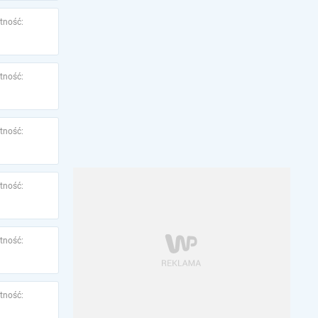
tność:
tność:
tność:
tność:
tność:
tność: