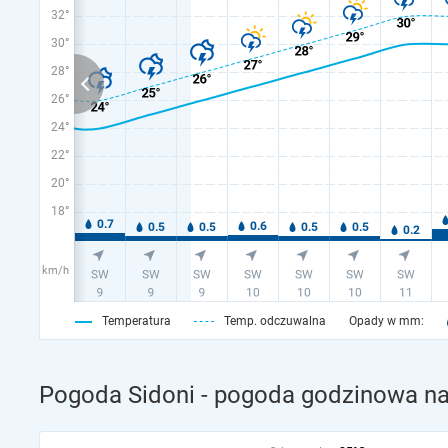
32°
30°
28°
26°
24°
22°
20°
18°
km/h
Temperatura
Temp. odczuwalna
Opady w mm:
Pogoda Sidoni - pogoda godzinowa na