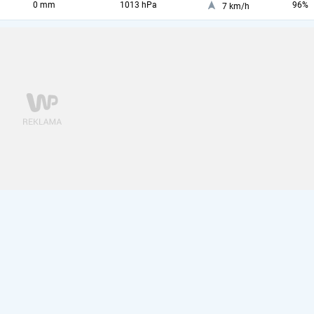
0 mm
1013 hPa
96%
7 km/h