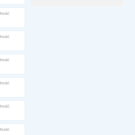
tność:
tność:
tność:
tność:
tność:
tność: