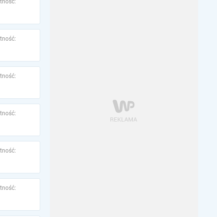
tność:
tność:
tność:
tność:
tność:
tność: