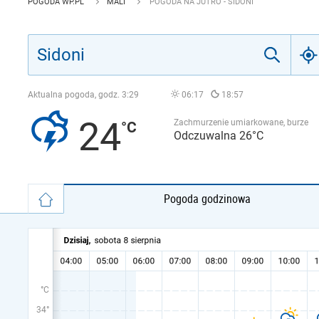
POGODA WP.PL
MALI
POGODA NA JUTRO - SIDONI
Aktualna pogoda, godz.
3:29
06:17
18:57
24
Zachmurzenie umiarkowane, burze
Odczuwalna 26°C
Pogoda godzinowa
°C
34°