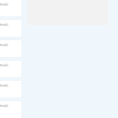
tność:
tność:
tność:
tność:
tność:
tność: