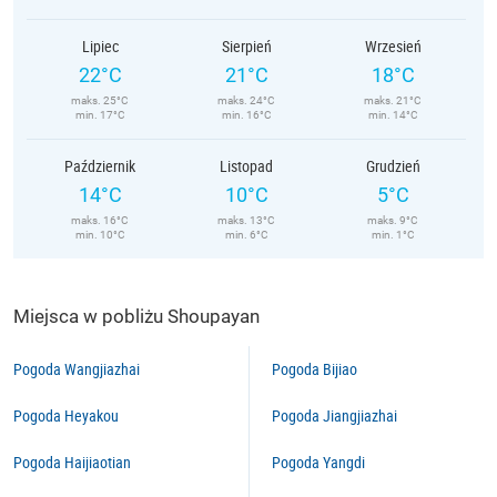
Lipiec
Sierpień
Wrzesień
22°C
21°C
18°C
maks. 25°C
maks. 24°C
maks. 21°C
min. 17°C
min. 16°C
min. 14°C
Październik
Listopad
Grudzień
14°C
10°C
5°C
maks. 16°C
maks. 13°C
maks. 9°C
min. 10°C
min. 6°C
min. 1°C
Miejsca w pobliżu Shoupayan
Pogoda Wangjiazhai
Pogoda Bijiao
Pogoda Heyakou
Pogoda Jiangjiazhai
Pogoda Haijiaotian
Pogoda Yangdi