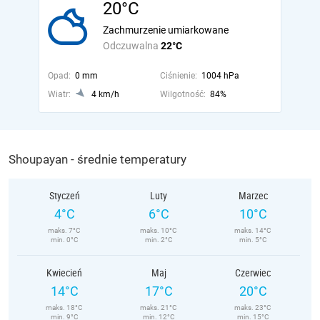
20°C
Zachmurzenie umiarkowane
Odczuwalna
22°C
Opad:
0 mm
Ciśnienie:
1004 hPa
Wiatr:
4 km/h
Wilgotność:
84%
Shoupayan - średnie temperatury
Styczeń
Luty
Marzec
4°C
6°C
10°C
maks. 7°C
maks. 10°C
maks. 14°C
min. 0°C
min. 2°C
min. 5°C
Kwiecień
Maj
Czerwiec
14°C
17°C
20°C
maks. 18°C
maks. 21°C
maks. 23°C
min. 9°C
min. 12°C
min. 15°C