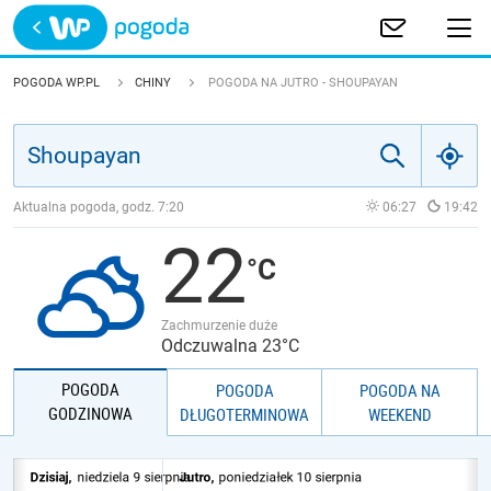
Trwa ładowanie
POLSKA
POGODA WP.PL
CHINY
POGODA NA JUTRO - SHOUPAYAN
EUROPA
ŚWIAT
Aktualna pogoda, godz.
7:20
06:27
19:42
22
JAKOŚĆ POWIETRZA
Zachmurzenie duże
Odczuwalna 23°C
POGODA
POGODA
POGODA NA
GODZINOWA
DŁUGOTERMINOWA
WEEKEND