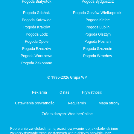
Pogoda Białystok
Pogoda Bydgoszcz
Pogoda Gdańsk
Pogoda Gorzów Wielkopolski
Pogoda Katowice
Pogoda Kielce
Pogoda Kraków
Pogoda Lublin
Pogoda Łódź
Pogoda Olsztyn
Pogoda Opole
Pogoda Poznań
Pogoda Rzeszów
Pogoda Szczecin
Pogoda Warszawa
Pogoda Wrocław
Pogoda Zakopane
© 1995-2026 Grupa WP
Reklama
O nas
Prywatność
Ustawienia prywatności
Regulamin
Mapa strony
Źródło danych: WeatherOnline
Pobieranie, zwielokrotnianie, przechowywanie lub jakiekolwiek inne
wykorzystywanie treści dostępnych w niniejszym serwisie - bez