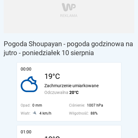
Pogoda Shoupayan - pogoda godzinowa na
jutro
- poniedziałek 10 sierpnia
00:00
19°C
Zachmurzenie umiarkowane
Odczuwalna
20°C
Opad:
0 mm
Ciśnienie:
1007 hPa
Wiatr:
4 km/h
Wilgotność:
88%
01:00